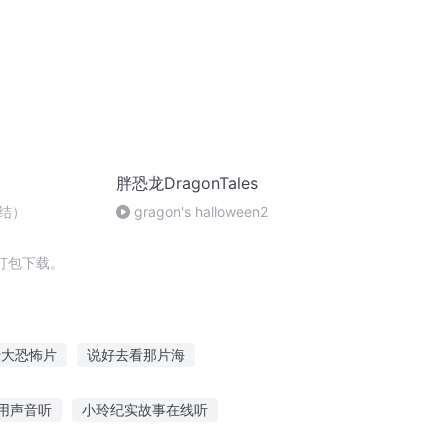
胖恐龙DragonTales
结）
gragon's halloween2
打包下载。
十大恐怖片
说好去看那片海
末日之我有一片空间
是那片天空的青春
用声音听
小玲纪实故事在线听
馆