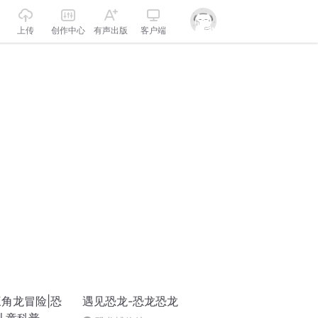
上传
创作中心
有声出版
客户端
角龙冒险|恐
遇见恐龙-恐龙恐龙