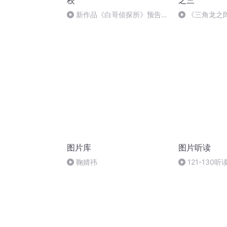
校
之三
新作品《白哥侦探所》预告片
《三角龙之
花+主题曲
乐
图片库
图片听读
鞠婧祎
121-130听