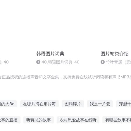
韩语图片词典
图片蛇类介绍
-40
40.韩语图片词典-40
竹叶青属（完
含正品授权的连播声音和文字全集，支持免费在线试听阅读和有声书MP3
的大Bo
在哪片海在那片海
图腾碎片
我是一片云
穿越
我的恐怖片剧本和别人不太一样
路过的那片海
一片天空
故事的直播
听蒋龙的故事
农村恩爱故事在线听
有哪些故事不
见过那片星海
爱是一片海水
一片清天
另一片天
恐怖图书