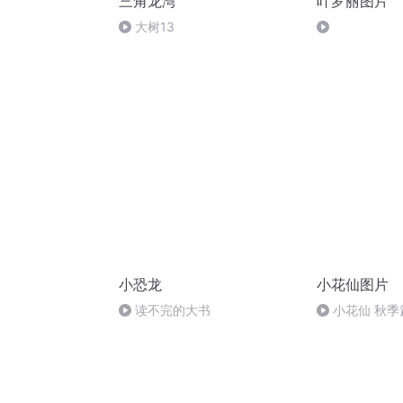
三角龙湾
叶罗丽图片
大树13
小恐龙
小花仙图片
读不完的大书
小花仙 秋季