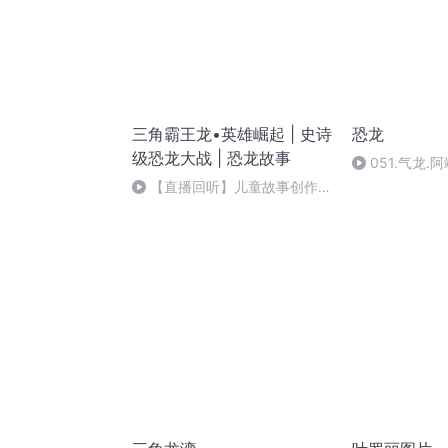
三角霸王龙•英雄崛起 | 史诗
恐龙
级恐龙大战 | 恐龙故事
051.气龙
【直播回听】儿童故事创作人
蒲风：用中国语境写恐龙故事