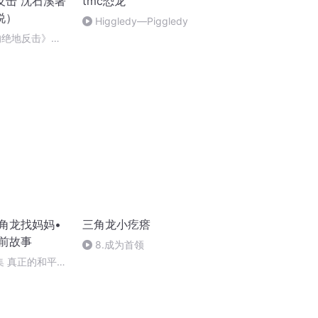
反击 沈石溪著
tmc恐龙
说）
Higgledy—Piggledy
的绝地反击》第
角龙找妈妈•
三角龙小疙瘩
睡前故事
8.成为首领
集 真正的和平