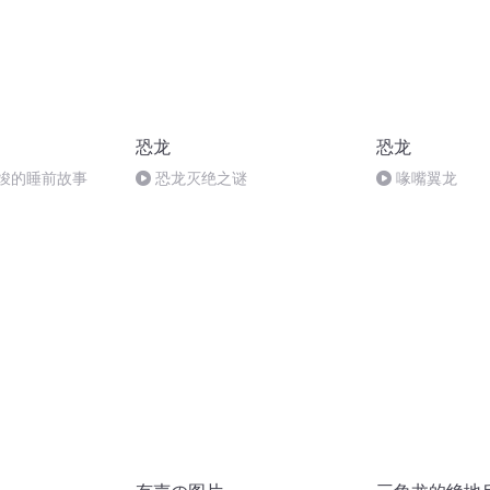
恐龙
恐龙
.阿竣的睡前故事
恐龙灭绝之谜
喙嘴翼龙