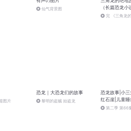
有声の图片
三角龙的绝地
（长篇恐龙小
仙气背景图
完 《三角龙
九章：生死战4
恐龙｜大恐龙们的故事
恐龙故事|小三
红石崖|儿童
篇图片
黎明的盗贼 始盗龙
第二季 第66
（大结局）