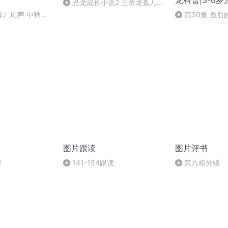
龙科普|3-6
恐龙成长小说2 三角龙孤儿
第八集：成为首领（完结）
阵》尾声 中秋快
第30集 最
图片跟读
图片评书
读
141-154跟读
第八格分镜