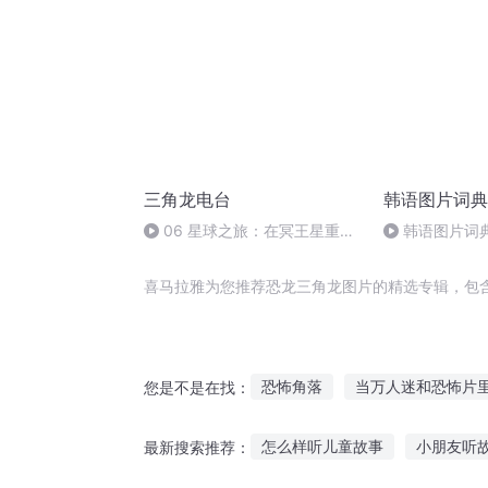
三角龙电台
韩语图片词典
06 星球之旅：在冥王星重获
韩语图片词典
新生
喜马拉雅为您推荐恐龙三角龙图片的精选专辑，包
恐怖角落
当万人迷和恐怖片里
您是不是在找：
在同一片月光下
再见那片海
怎么样听儿童故事
小朋友听
最新搜索推荐：
那些年我们看的恐怖片
我曾