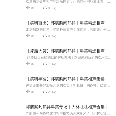
欢迎来到爆笑相声的欢乐世界，让我们一同解放压力，尽享无穷欢乐！这里云集了郭麒麟、阎鹤祥、于谦等顶尖笑星，带来《我是科学家》、《双簧》、《师徒父子》、《我的学生时代》等经典名段。无论是郭麒麟与阎鹤祥的默契配合，还是于谦的精湛捧哏，都将带给...
81
33.7万
【笑料百出】郭麒麟阎鹤祥｜爆笑精选相声
走进幽默的世界，尽情释放笑声！在这里，郭麒麟、侯震、于谦、阎鹤祥等相声名家将为您呈现一场无与伦比的爆笑盛宴。从《我是科学家》的机智发明到《智力测验》的巧妙对答；从《双簧》的默契配合到《托妻献子》的欢乐纷呈；还有《打灯谜》的脑洞大开和《学...
81
30.5万
【捧腹大笑】郭麒麟阎鹤祥｜爆笑精选相声
"想要找点轻松幽默的解压办法？欢迎来到我们的欢乐世界！这里有郭麒麟、侯震、阎鹤祥等相声大师，为您带来一场场捧腹大笑的盛宴。从《我是科学家》的智慧碰撞，到《洪洋洞》的奇趣冒险，再到《托妻献子》的经典桥段，每一段表演都充满了意想不到的笑点与欢...
82
76.6万
【笑料丰富】郭麒麟阎鹤祥｜爆笑相声集锦
你是否准备好迎接无尽的欢笑？郭麒麟、阎鹤祥、侯震等众多相声名家将为你带来一场爆笑解压盛宴！从《我是科学家》的智慧幽默，到《托妻献子》的经典段子，每一场表演都充满笑点与欢乐。你将在《好久不见》中重温友情，在《金兰谱》中体验兄弟情深；还有《...
81
26.6万
郭麒麟阎鹤祥爆笑专场｜大林壮壮相声合集 | 德云社经典
郭麒麟和阎鹤祥这对相声搭档为大家带来了《大林壮壮相声合集》，这是一部汇集了两人精彩表演的精选集。郭麒麟，以其幽默风趣的表演风格和机智的口才，迅速赢得了观众的喜爱。而阎鹤祥则凭借其稳健的台风和扎实的功底，为相声注入了更多的传统元素。两人默...