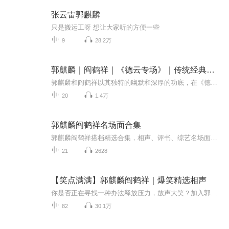
张云雷郭麒麟
只是搬运工呀 想让大家听的方便一些
9
28.2万
郭麒麟｜阎鹤祥｜《德云专场》｜传统经典相声
郭麒麟和阎鹤祥以其独特的幽默和深厚的功底，在《德云专场》中为观众带来了一场传统经典相声的盛宴。郭麒麟作为相声名家郭德纲之子，不仅继承了父亲的技艺，更在传统相声中融入了自己的创新元素。阎鹤祥则以其稳重的台风和丰富的舞台经验，与郭麒麟默契配...
20
1.4万
郭麒麟阎鹤祥名场面合集
郭麒麟阎鹤祥搭档精选合集，相声、评书、综艺名场面全收录。少班主高情商接梗，壮壮进攻型捧哏，师徒父子爆笑不断。
21
2628
【笑点满满】郭麒麟阎鹤祥｜爆笑精选相声
你是否正在寻找一种办法释放压力，放声大笑？加入郭麒麟、阎鹤祥、于谦等相声名家的世界吧！在这里，《我是科学家》的奇妙趣味，《智力测验》的机智反应，《双簧》的默契配合，每一段都是笑料百出。还有《师徒父子》的家庭趣事，《我的学生时代》的搞笑回...
82
30.1万