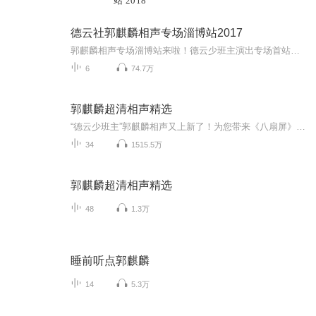
站 2018
德云社郭麒麟相声专场淄博站2017
郭麒麟相声专场淄博站来啦！德云少班主演出专场首站，为您带来《我要恋爱》《写对联》《日本梆子》经典节目，不容错过！更多精彩，等你来听！听德云社相声，上喜马拉雅！你喜欢的角儿，喜马全都有！
6
74.7万
郭麒麟超清相声精选
“德云少班主”郭麒麟相声又上新了！为您带来《八扇屏》《快乐生活》《杂学唱》等经典相声！赶快收听解锁大林更多名场面吧~听德云社相声，上喜马拉雅！你喜欢的角儿，喜马全都有！【更多郭麒麟精彩专辑，点击直达】
34
1515.5万
郭麒麟超清相声精选
48
1.3万
睡前听点郭麒麟
14
5.3万