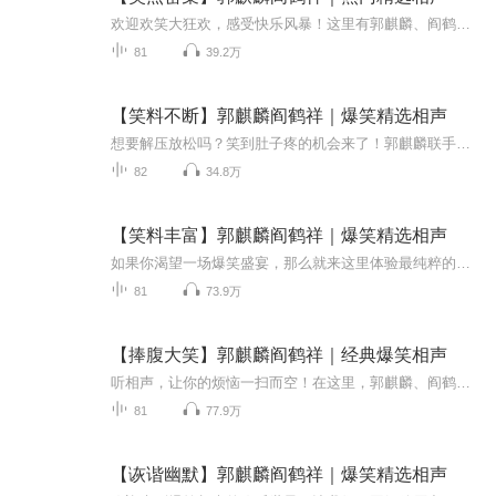
欢迎欢笑大狂欢，感受快乐风暴！这里有郭麒麟、阎鹤祥、于谦等高手艺人组成的爆笑团队，从《我是科学家》到《双簧》，再到《托妻献子》，每一段表演都精彩绝伦，包你乐开怀！每一声《哈哈大笑》背后，是他们用心准备的惊喜，让你在《智力测验》中放松身心...
81
39.2万
【笑料不断】郭麒麟阎鹤祥｜爆笑精选相声
想要解压放松吗？笑到肚子疼的机会来了！郭麒麟联手侯震、阎鹤祥、于谦等众多笑星，为您带来一场场爆笑的相声盛宴。从《我是科学家》、《智力测验》，到《双簧》、《我的学生时代》，各种逗趣桥段轮番登场，让你捧腹不止。听郭麒麟和阎鹤祥的《托妻献子》...
82
34.8万
【笑料丰富】郭麒麟阎鹤祥｜爆笑精选相声
如果你渴望一场爆笑盛宴，那么就来这里体验最纯粹的欢乐吧！郭麒麟、阎鹤祥等相声大师将带你进入一个充满笑声的世界。从《我是科学家》的妙趣横生，到《智力测验》的机智对答，再到《我的学生时代》的怀旧搞笑，你将体验从轻松咯咯笑到捧腹哈哈笑的全过程...
81
73.9万
【捧腹大笑】郭麒麟阎鹤祥｜经典爆笑相声
听相声，让你的烦恼一扫而空！在这里，郭麒麟、阎鹤祥、侯震、烧饼等顶尖相声演员汇聚一堂，用他们的智慧和幽默，带你进入笑语连篇的欢乐世界。从《我是科学家》《智力测验》到《托妻献子》《我的学生时代》，每一段都是精心演绎的爆笑片段。无论是《双簧...
81
77.9万
【诙谐幽默】郭麒麟阎鹤祥｜爆笑精选相声