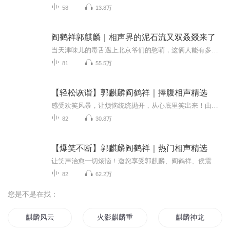
58
13.8万
阎鹤祥郭麒麟｜相声界的泥石流又双叒叕来了
当天津味儿的毒舌遇上北京爷们的憨萌，这俩人能有多皮？• 郭麒麟：用“非人类语速”把冷笑话炒成热乎菜• 阎鹤祥：用“天津快板+东北大秧歌”把正经段子扭成魔性舞蹈建议提前备好纸巾——笑到打鸣是基本操作，笑到邻居以为你家装修是隐藏彩蛋！
81
55.5万
【轻松诙谐】郭麒麟阎鹤祥｜捧腹相声精选
感受欢笑风暴，让烦恼统统抛开，从心底里笑出来！由郭麒麟、阎鹤祥等相声名家带来的精彩段子，绝对让你笑到合不拢嘴。从《我是科学家》的奇趣解答到《双簧》的默契互动，再到《托妻献子》的别样故事，每一声都是精心准备的欢乐炸弹！《智力测验》中展示着...
82
30.8万
【爆笑不断】郭麒麟阎鹤祥｜热门相声精选
让笑声治愈一切烦恼！邀您享受郭麒麟、阎鹤祥、侯震等相声名家带来的欢乐盛宴。从《我是科学家》的妙趣横生到《智力测验》里的刁钻提问，每一段表演都充满惊喜；《双簧》的默契配合和《捧腹大笑》的畅快笑声，将绝对让你捧腹不止。你还会听到《师徒父子》...
82
62.2万
您是不是在找：
麒麟风云
火影麒麟重生传
麒麟神龙