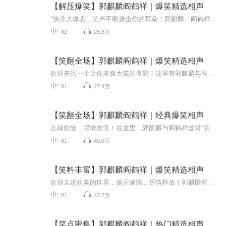
【解压爆笑】郭麒麟阎鹤祥｜爆笑精选相声
"快乐大爆表，笑声不断袭击你的耳朵！郭麒麟、阎鹤祥、于谦等顶尖相声演员联袂出演，让你在《我是科学家》的智慧碰撞中捧腹大笑，在《智力测验》的脑洞大开中捂肚子不止。精彩不容错过的《双簧》、温情搞笑的《师徒父子》、诙谐的《我的学生时代》更是不止...
82
25.8万
【笑翻全场】郭麒麟阎鹤祥｜爆笑精选相声
欢迎来到一个让你捧腹大笑的世界！这里有郭麒麟与阎鹤祥的经典组合：“我是科学家”、“智力测验”、“双簧”等节目。他们用机智和幽默的语言，带你“返场小段”、“托妻献子”，让笑声从未间断。不论是“学满语”、“打灯谜”，还是“壮壮历险记”，每个...
81
27.4万
【笑翻全场】郭麒麟阎鹤祥｜经典爆笑相声
忘掉烦恼，尽情欢笑！在这里，郭麒麟与阎鹤祥这对“笑星搭档”将带你进入一个充满爆笑的世界。从《我是科学家》的妙趣横生，到《智力测验》的机智幽默，再到《托妻献子》的捧腹桥段，每一场表演都让你笑到停不下来！《好久不见》《我的学生时代》《造厨》...
81
40.8万
【笑料丰富】郭麒麟阎鹤祥｜爆笑精选相声
欢迎走进欢笑的世界，抛开烦恼，尽情释放！郭麒麟和他的搭档们，侯震、阎鹤祥、于谦等相声大师，将用无与伦比的幽默和妙语连珠，带你欣赏一场场爆笑绝伦的演出。从《我是科学家》到《双簧》、《新春乐》，每一段都充满智慧与欢乐，让你在《托妻献子》和《...
81
43.2万
【笑点密集】郭麒麟阎鹤祥｜热门精选相声