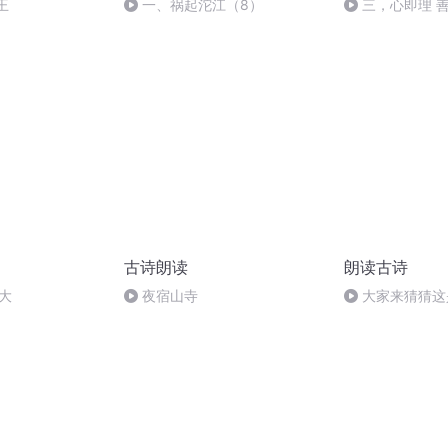
王
一、祸起沱江（8）
三，心即理 
古诗朗读
朗读古诗
董大
夜宿山寺
大家来猜猜这