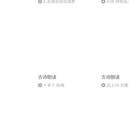
8.若佛若俗琉璃梦
438 神笔画
古诗朗读
古诗朗读
卜算子.咏梅
四上16.别