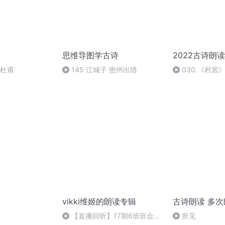
思维导图学古诗
2022古诗朗读
 杜甫
145 江城子 密州出猎
030.《村居》
vikki维姬的朗读专辑
古诗朗读 多
【直播回听】17期6班班会
所见