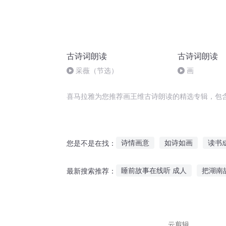
古诗词朗读
古诗词朗读
采薇（节选）
画
喜马拉雅为您推荐画王维古诗朗读的精选专辑，包
诗情画意
如诗如画
读书
您是不是在找：
读书成神
我是一个会读心的
睡前故事在线听 成人
把湖南
最新搜索推荐：
老不读三国
最强读心师
水果在线听故事
宝宝几月开
晚上听鬼故事文案简短
听老
云剪辑