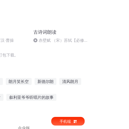
古诗词朗读
汉·曹操
赤壁赋 （宋）苏轼【必修
上】
打包下载。
朗月笑长空
新德尔朗
清风朗月
越维者
生命朗读
朗朗乾坤
片
叙利亚爷爷听唱片的故事
排序图片高清版
孩子习惯听睡前故事文案
手机端
事
企业版