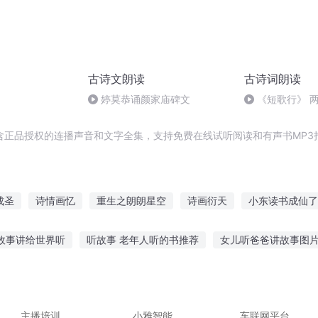
古诗文朗读
古诗词朗读
婷莫恭诵颜家庙碑文
《短歌行》 两
含正品授权的连播声音和文字全集，支持免费在线试听阅读和有声书MP3
成圣
诗情画忆
重生之朗朗星空
诗画衍天
小东读书成仙了
修真者
穿越吧读者
路过的人生元朗
彬彬男朗朗女
超维之
故事讲给世界听
听故事 老年人听的书推荐
女儿听爸爸讲故事图
始听故事最好
青少年夜听小故事
老外听楚汉相争故事
听故事
师讲解春天的故事
音乐故事馆的故事在线听
听党话 跟党走 的故
主播培训
小雅智能
车联网平台