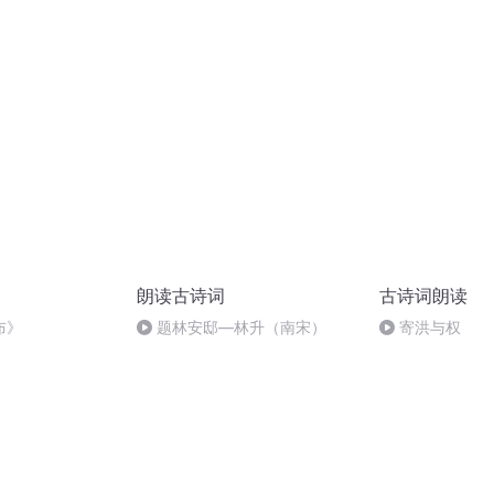
（58分30秒开pia）
朗读古诗词
古诗词朗读
布》
题林安邸—林升（南宋）
寄洪与权