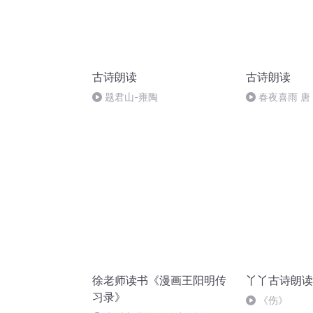
古诗朗读
古诗朗读
题君山-雍陶
春夜喜雨 唐
徐老师读书《漫画王阳明传
丫丫古诗朗读
习录》
《伤》