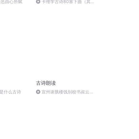
善恶由心所赋
卡维学古诗80塞下曲（其
二）
古诗朗读
是什么古诗
宣州谢脁楼饯别校书叔云
【唐】-李白