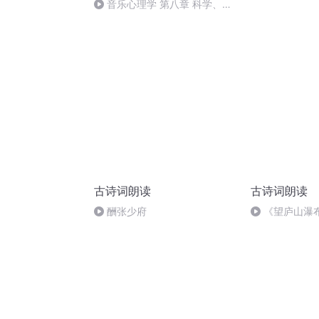
音乐心理学 第八章 科学、人
文和艺术之间的桥梁
古诗词朗读
古诗词朗读
酬张少府
《望庐山瀑