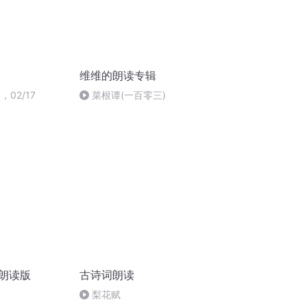
维维的朗读专辑
，02/17
菜根谭(一百零三)
次朗读版
古诗词朗读
梨花赋