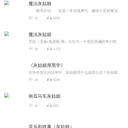
魔法灰姑娘
图书介绍 这是一本充满勇气、趣味十足的童话，是灰姑娘故事的新版本。 主人公爱拉出生在一个色彩斑斓的奇幻世界中，这里的孩子在出生时都能得到美丽仙女的特殊“礼物”。爱拉得到的则是露欣达仙女那伴随终生的咒语——顺从，也就是必须无条件地服从任何人的任何要求，哪怕是极其苛刻与无理的要求都要马上照办。不管她喜欢不喜欢，都要去做。否则，就会引起身体上的种种不舒服，比如头晕目眩、呕吐等等。这让爱拉随时随地陷入困扰、矛盾和痛苦之中。这个可怕的“礼物”使爱拉常常放弃自己心爱的东西，不能做自己的主人，只能像个傀儡似地任人摆布，不能自主。 爱拉的母亲为了防止他人伤害自己女儿，千叮咛万嘱咐，要求爱拉保守个中秘密。即便如此，在这种不幸咒语的左右之下，倔强的爱拉还是饱受生活的不公正待遇。 然而爱拉，这个受了诅咒的灰姑娘，却不肯如此度过一生，她要挣脱咒语的控制，恢复心灵的自由。于是，她更加叛逆，为的是尽可能保有自由的意志。也因为这种勇敢而永不认输的个性，爱拉开始寻找为自己解除咒语的冒险之旅。随着唯一疼爱她的母亲在爱拉15岁时不幸病故，痛定思痛的爱拉决心寻找露欣达仙女，恳请她收回这纠缠不清的咒语。一路上，她交到许多朋友，也遭遇到重重危险。她机智地驯服了食人妖，还与精灵结为朋友。在寻求自由和发现自我的途中她化险为夷，还巧遇英俊的的王子，并很快坠入爱河，爱拉可以与其分享一切，唯独不能说出心中的秘密。当这份感情日渐发展成熟时，心地善良的爱拉十分担心由于咒语的影响，她会对王子及其国家带来灾祸。为了自己心爱的人，她选择了逃避……在假面舞会上，她为了救出王子，忍受了身心痛苦，与咒语进行了激烈的抗争。历经磨难的爱拉坚强地战胜了重重困难，凭着她的机智和语言天赋，破解了露欣达的“咒语”，终于恢复了自由，也得到了王子的爱。最后，爱拉和王子结了婚，过上幸福的生活。
61
5252
魔法灰姑娘
艾拉（安妮•海瑟薇 饰）出生与一个色彩斑斓的奇幻世界中，每个在这里出生的孩子都会得到仙女的“礼物”。而可爱的艾拉得到的“礼物”是服从。自此，无论是多苛刻的要求，只要一声命令，艾拉便会一一照办。艾拉母亲去世前便叮嘱她以后要用自己内心的真实信...
50
4.1万
《灰姑娘厚黑学》
在争夺国王的战争中，灰姑娘凭什么战胜公主？灰姑娘的故事里，从来就没有侥幸！50条与众不同的爱情法则，写给女孩们的浪漫成人童话寓言。6月1日14：00《灰姑娘厚黑学》共读会，帮你了解两性关系的本质，找到属于自己的国王。地址：北京-易爵咖啡工作室更对...
16
1020
南瓜马车灰姑娘
16
933
音乐剧故事（灰姑娘）