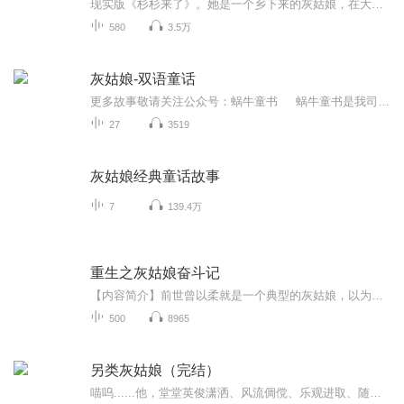
现实版《杉杉来了》。她是一个乡下来的灰姑娘，在大都市受尽言情冷暖。他是极富盛名的天才，白手起家，成为商界名动一时的钻石王老五，炙手可热的高富帅。一场无聊的合租把戏，将他们牵扯到一起。突然有一天她收到了来自未来的神秘包裹，从此丑女变身白瘦...
580
3.5万
灰姑娘-双语童话
更多故事敬请关注公众号：蜗牛童书 蜗牛童书是我司图书品牌，十多年来一直专注图书出版，为孩子们提供优质图书。 淘宝店：蜗牛童书
27
3519
灰姑娘经典童话故事
7
139.4万
重生之灰姑娘奋斗记
【内容简介】前世曾以柔就是一个典型的灰姑娘，以为会跟王子过上幸福的生活，却没成想，为了这段自以为遇到真爱的婚姻，她失去了母亲，失去了孩子，失去了做母亲的资格，甚至差点丢了自己的性命。重生归来，她决定不再做灰姑娘，掌握自己的命运，活出自我...
500
8965
另类灰姑娘（完结）
喵呜......他，堂堂英俊潇洒、风流倜傥、乐观进取、随和风趣......的封氏总裁，如今竟然沦落到成为一只濒死的猫！“上面”掌管生死的也未免太混蛋了！还好“它”命大，遇到的是爱心丰沛得乱七八糟的女孩，不只救活了它，还给它特别待遇，甚至让它陪她睡......