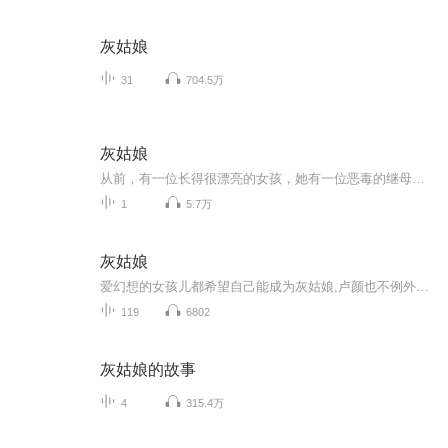
灰姑娘
31
704.5万
灰姑娘
从前，有一位长得很漂亮的女孩，她有一位恶毒的继母与两位心地不好的姐姐。她便经常受到继母与两位姐姐的欺负，被逼着去做粗重的工作，经常弄得全身满是灰尘，因此被戏称为“灰姑娘”。有一天，城里的王子举行舞会，邀请全城的女孩出席，但继母与两位姐姐...
1
5.7万
灰姑娘
爱幻想的女孩儿都希望自己能成为灰姑娘,卢颜也不例外。不过她一直以为，灰姑娘是一个美丽的童话，直到她遇见了他。一个帅气的军人，一个钢铁直男。他告诉她，灰姑娘不一定非要遇到白马王子，可是灰姑娘一定会找到一个把她当公主来宠的男人，所以不用羡慕，...
119
6802
灰姑娘的故事
4
315.4万