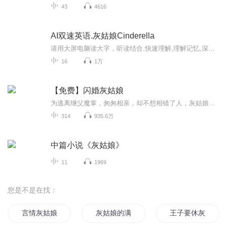
43
4616
AI双速英语.灰姑娘Cinderella
请用大屏电脑读大字，听读结合,快速理解,理解记忆,深刻久远。听读双速儿童英语故事.Cinderella灰姑娘，Track1, Track2,为常速播音， Track3,Track4,为慢速播音， 双速朗读地道儿童英语故事以《英语课程标准》规定的话题为纲，用生动有趣的故事培养学生学习...
16
1万
【免费】闪婚灰姑娘
为逃离继父魔掌，匆匆相亲，却不想相错了人，灰姑娘闪婚成为总裁夫人！先婚后爱，甜蜜蜜！
314
935.6万
中篇小说《灰姑娘》
11
1969
您是不是在找：
言情灰姑娘
灰姑娘的满天星
王子要休灰姑娘