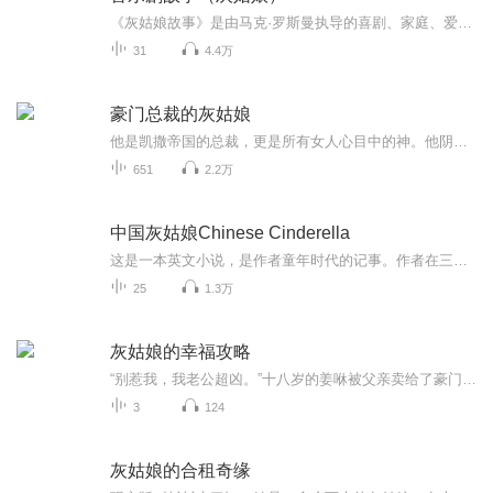
《灰姑娘故事》是由马克·罗斯曼执导的喜剧、家庭、爱情片，希拉里·达芙、詹妮佛·库里奇参加演出。《灰姑娘故事》讲述了灰姑娘珊曼和学校里人气第一的足球队长奥斯汀的爱情故事。
31
4.4万
豪门总裁的灰姑娘
他是凯撒帝国的总裁，更是所有女人心目中的神。他阴冷霸气，身边的女人多如浮云，每夜都有不同的女人陪伴。然而，女人对于他来说，不过是一件衣服，穿过了就可以丢。凡是他看上的，他都会用金钱狠狠的砸下去，你可以说他冷血，但绝对不能说他无情。因为他...
651
2.2万
中国灰姑娘Chinese Cinderella
这是一本英文小说，是作者童年时代的记事。作者在三十年代出生在局势动荡的中国，虽然生在富裕 的家庭，处身在法国租界里，没有受到战争太大的影响，身为女儿身也有机会上学念书，可是由于 作者在出世不久，母亲即发病身亡，家人就把她看为不祥之物，连自...
25
1.3万
灰姑娘的幸福攻略
“别惹我，我老公超凶。”十八岁的姜咻被父亲卖给了豪门老男人冲喜，同父异母的姐姐假惺惺：“听说寒爷是从地狱里爬出来的恶鬼，杀人不眨眼，凶残暴戾，咻咻去了傅家肯定会被折磨的很惨，活不过三天不说还会被羞辱的嘤嘤嘤。”【收听须知】1、该专辑免费收听。2、在收听过程中，如想快速阅读小说文字版全集，或者你有其他任何问题，请在微信中搜索公众号【糖果看吧】，关注并回复数字：【7637】，便可快速阅读文字全版。（注意：需要在公众号中回复才有效）...
3
124
灰姑娘的合租奇缘