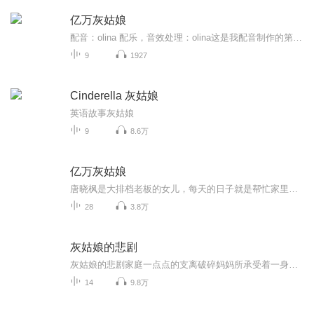
亿万灰姑娘
配音：olina 配乐，音效处理：olina这是我配音制作的第二部作品，经验不足感谢您的喜爱与支持。更新速度随喜马拉雅图片更新速度！！！！漫画亿万灰姑娘简述：唐晓枫是大排档老板的女儿，每天的日子就是帮忙家里的生意，过着被油烟味围绕的辛苦生活，为了挣...
9
1927
Cinderella 灰姑娘
英语故事灰姑娘
9
8.6万
亿万灰姑娘
唐晓枫是大排档老板的女儿，每天的日子就是帮忙家里的生意，过着被油烟味围绕的辛苦生活，为了挣那么一点小钱而累死累活。而和她长着同一张脸的顾小萱则是顾氏集团的大小姐，锦衣玉食，养尊处优，和她的生活截然不同。某天因为一场车祸，一个飞上枝头的机...
28
3.8万
灰姑娘的悲剧
灰姑娘的悲剧家庭一点点的支离破碎妈妈所承受着一身的不堪成为别人家家议论的饭菜灰姑娘的成长，内心的梦灰姑娘的上学心酸灰姑娘一个人走入一条从未接触过的路灰姑娘的情感，灰姑娘的傻，灰姑娘的善良一次次的被刺痛灰姑娘还是永远坚持妈妈所说的话岂如尽...
14
9.8万