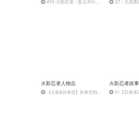
415-火影忍者：盘点木叶万
37；九尾袭
年下忍丸星古介的大佬队友，每
木叶村
跟一位大佬都能学上一招
火影忍者人物志
火影忍者故事
【火影&自来也】自来也到底
51【忍者传
有多强？岸本都不敢给他
后，波风水门
被奉为传奇