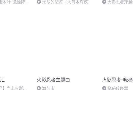
击木叶-危险降临
无尽的悲凉（大筒木辉夜）
火影忍者穿越
汇
火影忍者主题曲
火影忍者-晓
记】当上火影
激与击
晓秘传终章
做了哪些事？为何