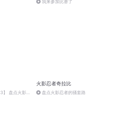
我来参加比赛了
火影忍者奇拉比
3】 盘点火影
盘点火影忍者的骚套路
凯和鼬在列 木