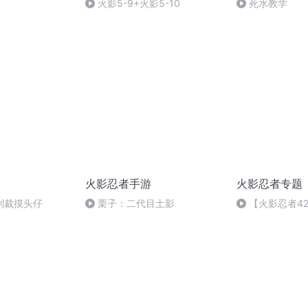
火影5-9+火影5-10
死水教学
火影忍者手游
火影忍者专题
制裁摸头仔
栗子：二代目土影
【火影忍者42
中的那些最强 阿
叶站了大多数