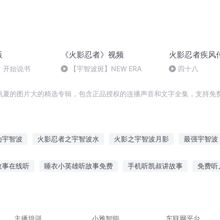
版
《火影忍者》视频
火影忍者疾风
】开始说书
【宇智波斑】NEW ERA
四十八
帆夏的图片大的精选专辑，包含正品授权的连播声音和文字全集，支持免费
为宇智波
火影忍者之宇智波水
火影之宇智波月影
最强宇智波
智波悠宇
火影宇智波金
火影忍者之我是宇智波蝎
火影之宇智
故事在线听
睡衣小英雄听故事免费
手机听凯叔讲故事
免费听
宇智波
异界宇智波之名
魔王宇智波
火影之宇智波宇
异界
雄故事在线听
我讲故事您听故事的英文
奥特曼迪迦听故事
听
武汉故事作文
夜听故事小说大全
主播培训
小雅智能
车联网平台