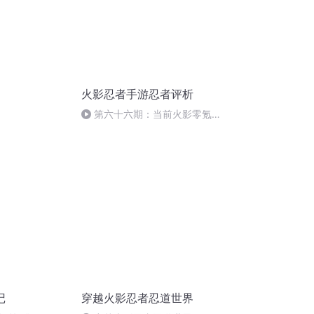
火影忍者手游忍者评析
第六十六期：当前火影零氪新
手玩家的遭遇
记
穿越火影忍者忍道世界