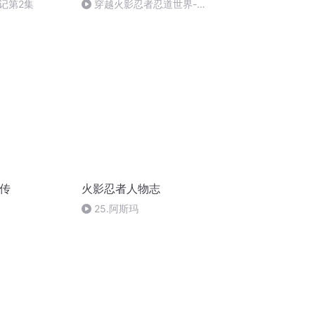
记第2集
穿越火影忍者忍道世界-
-0872
秘传
火影忍者人物志
25.阿斯玛