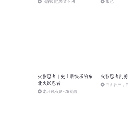
我的剑也未尝不利
银色
火影忍者｜史上最快乐的东
火影忍者乱剪
北火影忍者
白面反三，
老牙说火影-29觉醒