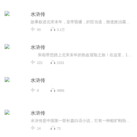
水浒传
故事叙述北宋末年，皇帝昏庸，奸臣当道，致使政治腐败，贪官污吏残害忠良及百姓，致使忠义之士纷纷与当时的腐败政府对抗。其中有林冲发配、武松打虎、智取生辰纲、宋江杀妻、鲁智深武松二龙山聚义、三打祝家庄、大战高唐州等精彩故事。书中一百零八个英雄...
93
3.1万
水浒传
朱啦带您踏上北宋末年的热血冒险之旅！在这里，108位英雄好汉从平凡人变身传奇侠客—— 《智取生辰纲》《醉打蒋门神》《三打祝家庄》……每个故事都充满智慧与勇气：鲁智深倒拔垂杨柳的夸张神力，武松景阳冈打虎的惊险瞬间，让孩子们仿佛...
222
2101
水浒传
8
4906
水浒传
水浒传是中国第一部长篇白话小说，它有一种粗犷刚劲的艺术气息，有着鲜明的民族风格。
14
73