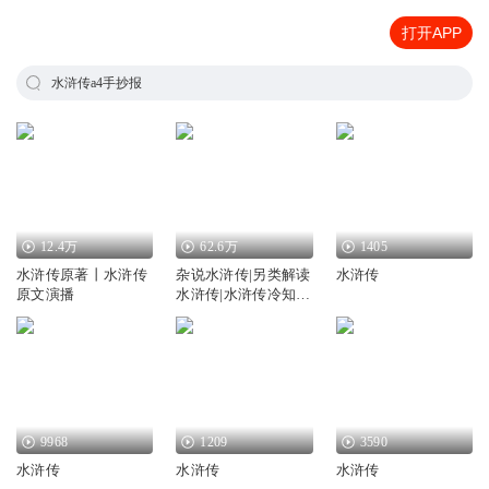
打开APP
水浒传a4手抄报
12.4万
62.6万
1405
水浒传原著丨水浒传
杂说水浒传|另类解读
水浒传
原文演播
水浒传|水浒传冷知
识|水浒智慧
9968
1209
3590
水浒传
水浒传
水浒传