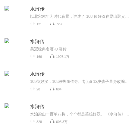
水浒传
以北宋末年为时代背景，讲述了 108 位好汉在梁山聚义的传奇故事。这些好汉来自不同阶层，因各种缘由被逼上梁山，他们劫富济贫、对抗官府。从林冲雪夜上梁山，到宋江接受招安，再到南征北战，展现出一幅波澜壮阔的农民起义画卷，深刻反映了当时社会的黑暗、...
121
7290
水浒传
美冠经典名著-水浒传
166
1907.1万
水浒传
108位好汉，108段热血传奇。专为6-12岁孩子量身改编，保留智取生辰纲、武松打虎、鲁提辖拳打镇关西等经典名篇，删减不适合少儿的内容。每集一个完整故事，5-8分钟，睡前车上随时听。听水浒故事，养浩然正气。
20
604
水浒传
水泊梁山一百单八将，个个都是英雄好汉。 《水浒传》是中国人不可不了解的一部经典传统名著。这部评书就是讲述关于这些水浒英雄的故事与绯闻。 天罡尽已归天界，地煞还应入地中。 千古为神皆庙食，万年青史播英雄。
328
605.3万