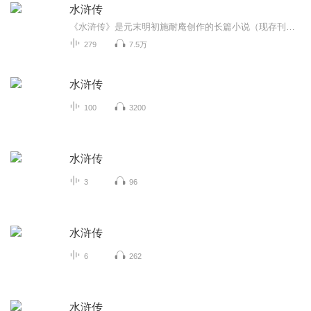
水浒传
《水浒传》是元末明初施耐庵创作的长篇小说（现存刊本署名大多有施耐庵或罗贯中或两人皆有），是中国历史上第一部用白话文写成的章回体长篇小说 。全书通过描写以宋江为首的一百零八位梁山好汉消灭乱臣贼子、水泊梁山壮大和接受宋朝招安，以及受招安后为...
279
7.5万
水浒传
100
3200
水浒传
3
96
水浒传
6
262
水浒传