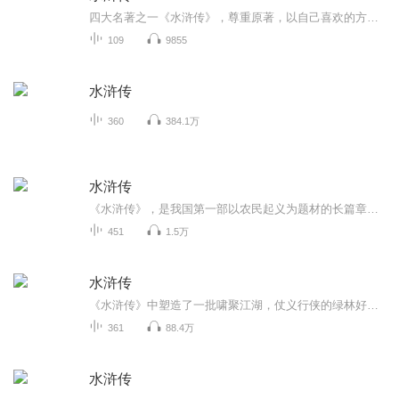
四大名著之一《水浒传》，尊重原著，以自己喜欢的方式演播。
109
9855
水浒传
360
384.1万
水浒传
《水浒传》，是我国第一部以农民起义为题材的长篇章回小说，是古代英雄传奇小说的典范作品。数百年来，它一直深受我国人民、乃至世界人民的喜爱。
451
1.5万
水浒传
《水浒传》中塑造了一批啸聚江湖，仗义行侠的绿林好汉的独特性格和各人被逼上梁山的成长道路。书中塑造了108个英雄好汉，每人有每人的语言，通过这些语言，人物的迥异性格被刻画得惟妙惟肖，栩栩如生。这部评书是根据施耐庵的原著《水浒》讲述。故事包括林...
361
88.4万
水浒传