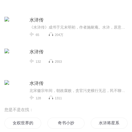
水浒传
《水浒传》成书于元末明初，作者施耐庵。水浒，原意为“在水边上”，指水泊梁山。作品生动地描绘了一百零八位好汉被逼上梁山、替天行道的英雄事迹，深刻地揭示了官逼民反的主题，弘扬了人间正气，是一曲忠义的颂歌！该书人物形象鲜明，极富个性魅力。金圣叹评价说：“叙一百八人，人有其性情，人有其气质，人有其形状，人有其声口。”其中，花和尚鲁智深、豹子头林冲、青面兽杨志、行者武松、黑旋风李逵等艺术形象呼之欲出、光彩照人，不但早已深入人心，成为深受广大读者喜爱的人物，同时也成为...
65
204万
水浒传
132
2553
水浒传
北宋徽宗年间，朝政腐败，贪官污吏横行无忌，民不聊生。许多原本安分守己、身怀武艺的好汉，如林冲、武松、鲁智深等，或因权贵迫害，或因打抱不平而惹祸上身，最终走投无路，被逼上梁山泊落草为寇。随着各路英雄汇聚，梁山势力日益壮大，最终聚齐了以宋江...
128
1311
您是不是在找：
女权世界的文抄公
奇书小抄
水浒将星系统