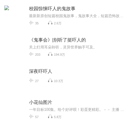
校园惊悚吓人的鬼故事
最新新原创短篇校园鬼故事，鬼故事大全，短篇恐怖故事小说，超吓人短篇鬼故事等鬼怪故事。...
35
2.6万
《鬼事会》|别听了挺吓人的
关上灯用耳朵聆听，灵异世界触手可及。
203
194.9万
深夜吓吓人
27
10.3万
小花仙图片
一年目标100集。给个好评呗！彩蛋更精彩。－－ 主播 贝瑞吖也叫逆光小爱
57
5.8万