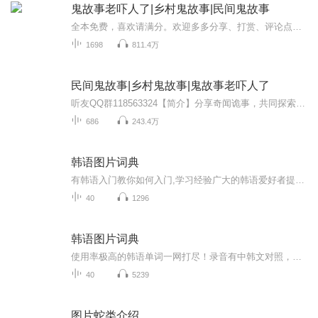
鬼故事老吓人了|乡村鬼故事|民间鬼故事
全本免费，喜欢请满分。欢迎多多分享、打赏、评论点赞盖楼！粉丝福利活动敬请关注【一元猴妖的听友圈：江湖驿站】【简介】民间鬼故事，老吓人了，不信你听~鬼故事又称为怪谈恐怖故事，恐怖小说，鬼怪故事，是以（推理、穿越、血腥、架空、恐怖、刺激）等风...
1698
811.4万
民间鬼故事|乡村鬼故事|鬼故事老吓人了
听友QQ群118563324【简介】分享奇闻诡事，共同探索未解之谜。喜欢请满分。欢迎多多分享、打赏、评论点赞盖楼！粉丝福利活动敬请关注【一元猴妖的听友圈：江湖驿站】【简介】民间鬼故事，老吓人了，不信你听~鬼故事又称为怪谈恐怖故事，恐怖小说，鬼怪故事...
686
243.4万
韩语图片词典
有韩语入门教你如何入门,学习经验广大的韩语爱好者提供自己学习的心得体会;韩语词汇包含各类词汇满足你各个方面的需求;韩语阅读:韩国古今各种书籍、童话、谚语等的阅读;韩语...
40
1296
韩语图片词典
使用率极高的韩语单词一网打尽！录音有中韩文对照，方便同学们在路上收听磨耳朵！更多韩语学习的内容，欢迎关注订阅“韩语助手FM” ：）
40
5239
图片蛇类介绍