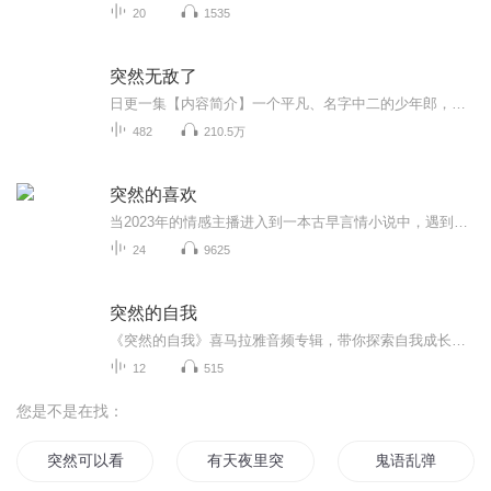
20
1535
突然无敌了
日更一集【内容简介】一个平凡、名字中二的少年郎，一觉苏醒，发现自己来到了陌生的世界。那天上的大鸟是啥，那比山还高的猴子是啥……原来自己所在的星域叫北斗。咦，等等，北斗，修炼等阶是轮海境、道宫秘境……这特么不是遮天世界吧。好像又不对，我咋...
482
210.5万
突然的喜欢
当2023年的情感主播进入到一本古早言情小说中，遇到了1998年的白切黑霸总，套路与反套路的终极对决，最终谁能胜出？为了回到熟悉的现实世界，情感主播林欢儿开启了一系列攻略霸总高海明的操作，却聪明反被聪明误，当她用尽全力通关，必须离开书中世界时，...
24
9625
突然的自我
《突然的自我》喜马拉雅音频专辑，带你探索自我成长之路。11个音频，10个免费，1个付费。免费音频围绕“突然的自我”，系统解读，标题吸睛。付费音频深入分析，10篇文章组合，带你全面了解自我。快来加入，开启自我成长之旅！喜马拉雅自我成长健康管理
12
515
您是不是在找：
突然可以看见好感度了
有天夜里突然清醒
鬼语乱弹