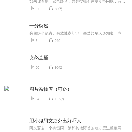
如果你看到一部书影音，总是按捺不住要刨根问底，有无数个冲动想找三五好友彻夜长谈，那欢迎你收听《非常突然》。影视编剧兼滞销书推手摸鱼王和屎上雕花的图书编辑童花顺，两个资深北漂东北人，一捧一逗，嬉笑怒骂，专注流行文化：电影图书，行业内幕，神...
94
8.7万
十分突然
突然多个谈资、突然涨点知识、突然比别人多知道一点点消费风口说变就变？网红品牌说火就火？年轻人的爱好说换就换？我们不聊宏观数据，只挖你身边正在发生的、有意思的、值得聊两句的日消费流行与生活方式。陪你通勤、摸鱼、吃饭、睡觉觉~
6
249
突然直播
56
9842
图片杂物库（可盗）
34
10.5万
胆小鬼阿文之外出好吓人
阿文要去一个有雷雨、熊和其他野兽的地方度过整整两天。在那里，他们没有一粒粮食，没有厕纸，还得自己挖厕所坑儿。他看见了死亡天使，而且，爸爸还被他们设的陷阱困住了。阿文不得不成为“团体保卫者”，虽然救爸爸的时候他哭了半天。更糟的是，阿文有魔力的蝙蝠侠戒指不见了，他能活着回去吗？