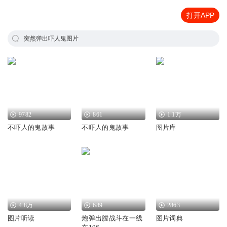
打开APP
突然弹出吓人鬼图片
9782
861
1.1万
不吓人的鬼故事
不吓人的鬼故事
图片库
4.8万
689
2863
图片听读
炮弹出膛战斗在一线
图片词典