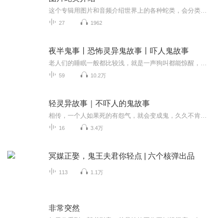
这个专辑用图片和音频介绍世界上的各种蛇类，会分类别介绍，如有错误欢迎指正。
27
1962
夜半鬼事丨恐怖灵异鬼故事丨吓人鬼故事
老人们的睡眠一般都比较浅，就是一声狗叫都能惊醒，晚上迷迷糊糊之中，郑伯似乎听到有脚步声子屋子走动，啪嗒，啪嗒，老人睁开眼，拉拉床头的灯线，灯亮了，透过纱布蚊帐。屋子里很安静，只有那台座钟里机械走动的滴答滴答声。老人关了灯，又睡了，过了一...
59
10.2万
轻灵异故事｜不吓人的鬼故事
相传，一个人如果死的有怨气，就会变成鬼，久久不肯离去。每个人一生,都曾有999次与鬼擦身而过。你当觉得冷，觉得恐惧，那都是因为鬼正在注视着你！当它趴在你耳边沙沙耳语声时，你确定准备好了吗？
16
3.4万
冥媒正娶，鬼王夫君你轻点 | 六个核弹出品
113
1.1万
非常突然