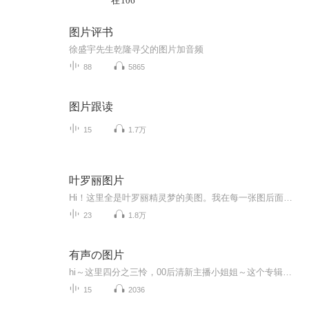
在106
图片评书
徐盛宇先生乾隆寻父的图片加音频
88
5865
图片跟读
15
1.7万
叶罗丽图片
Hi！这里全是叶罗丽精灵梦的美图。我在每一张图后面都给大家留了点时间让大家把喜欢的图保存下来。如果你觉得这个图不太清晰，你可以私信找我要原图哦！
23
1.8万
有声の图片
hi～这里四分之三怜，00后清新主播小姐姐～这个专辑是由四分之三怜与微笑小熊工作室合作出版，由于都是千怜的工作室，所以质量保障十分，如果您恶意差评，说明您眼睛要么是x了，要么就是您道德有问题～好啦，也当作是千怜500粉丝的福利专辑叭别对我说我喜欢你你廉价的喜欢抵不上夏天的一根雪糕
15
2036