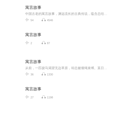
寓言故事
中国古老的寓言故事，渊远流长的古典传说，蕴含总结了人类的进步，是劳动人民智慧的结晶。
54
4546
寓言故事
2
87
寓言故事
从前，一匹骏马渴望无边草原，却总被缰绳束缚。某日狂风骤起，缰绳断裂，马儿狂喜奔腾，却在暴风雪中迷途，险些坠崖。最终它主动寻回旧缰绳，才得以平安归家。寓意：真正的自由源于懂得边界的智慧，而非挣脱所有束缚。
36
1330
寓言故事
27
1198