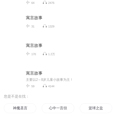
64
2476
寓言故事
31
1329
寓言故事
170
1.2万
寓言故事
主要以2～8岁儿童小故事为主！
59
4144
您是不是在找：
神魔圣言
心中一言但对你却无言以对
篮球之盐