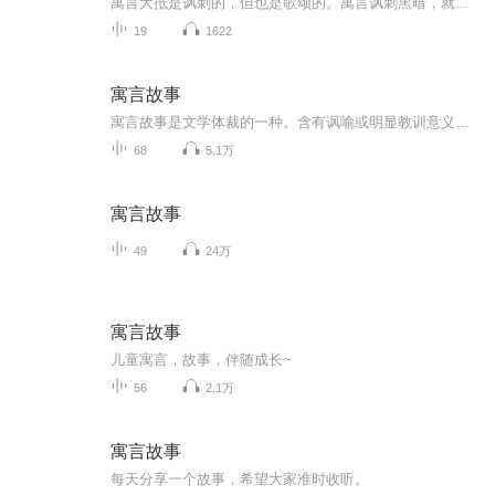
寓言大抵是讽刺的，但也是歌颂的。寓言讽刺黑暗，就是歌颂光明;讽刺邪恶，就是歌颂善良;讽刺虚伪，就是歌颂真诚。所以，寓言不仅要深恶痛绝地抨击和揭露伪、恶、丑，而且要热情地赞扬和歌颂真、善、美。寓言作者应该大胆追求、勇敢探索更高的思想境界和艺术境界，创造出崭新的为人民群众喜爱的寓言。
19
1622
寓言故事
寓言故事是文学体裁的一种。含有讽喻或明显教训意义的故事。它的结构简短，多用借喻手法，使富有教训意义的主题或深刻的道理在简单的故事中体现。寓言的故事情节设置的好坏关系到寓言的未来。中国历来有些著名的寓言故事如《揠苗助长》、《自相矛盾》、《...
68
5.1万
寓言故事
49
24万
寓言故事
儿童寓言，故事，伴随成长~
56
2.1万
寓言故事
每天分享一个故事，希望大家准时收听。