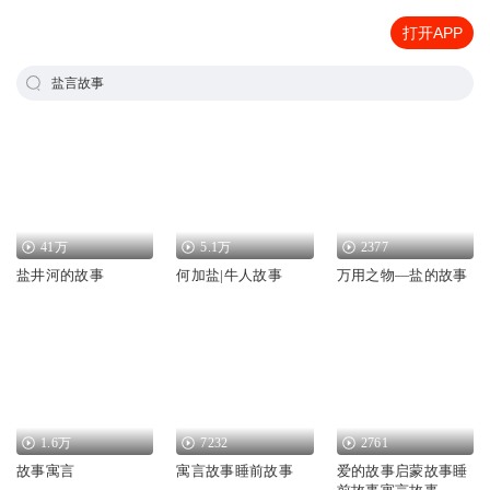
打开APP
盐言故事
41万
5.1万
2377
盐井河的故事
何加盐|牛人故事
万用之物—盐的故事
1.6万
7232
2761
故事寓言
寓言故事睡前故事
爱的故事启蒙故事睡