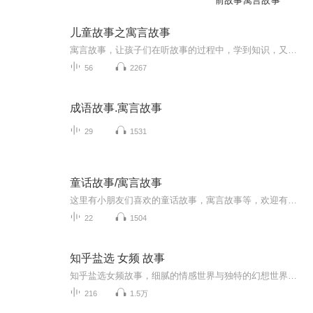
前故事寓言故事
儿童故事之寓言故事
寓言故事，让孩子们在听故事的过程中，学到知识，又能获得快乐，让孩子们在轻松愉快的氛围中慢慢成长。
56
2267
成语故事.寓言故事
29
1531
童话故事/寓言故事
这里有小朋友们喜欢的童话故事，寓言故事等，欢迎有空来听听用声音传递文字，爱生活爱播音 。别打赏赞助太多，我怕控制不住以身相许~~ 我在QQ群等你哦：644612431
22
1504
知乎盐选 女频 故事
知乎盐选女频故事，细腻的情感世界与独特的幻想世界。每天3更，周末多多更
216
1.5万