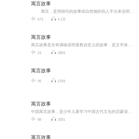
寓言故事
寓言，是用假托的故事或自然物的拟人手法来说明某个道理或教训的文学作品，常带有讽刺或劝诫的性质。 寓言最基本的特征是主题有寄寓性，寓深刻复杂的道理于浅显简单的故事之中。
573
4.1万
寓言故事
寓言故事是含有讽喻或明显教训意义的故事，是文学体裁的一种。它的结构简短，多用借喻手法，使富有教训意义的主题或深刻的道理在简单的故事中体现。寓言的故事情节设置的好坏关系到寓言的未来。早在我国春秋战国时代就已经盛行，是民间口头创作。 中国...
24
2883
寓言故事
35
2783
寓言故事
中国寓言故事，是少年儿童学习中国古代文化的启蒙读物，它通过许多妙趣横生的故事和富有哲理的评论，让孩子们深刻体会到中国古代历史和中国传统文化的魅力，为少年儿童学好古代文化，传承好祖国的传统文化奠定了基础
88
3301
寓言故事