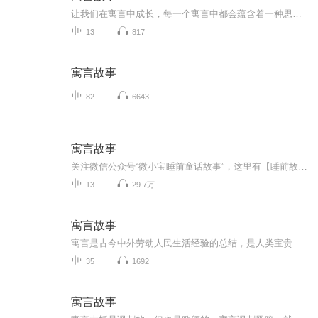
让我们在寓言中成长，每一个寓言中都会蕴含着一种思想，一个灵魂，可以从中吸取生命的智慧，顿悟做事的方法真经。
13
817
寓言故事
82
6643
寓言故事
关注微信公众号“微小宝睡前童话故事”，这里有【睡前故事】、【道德讲堂】、【妈妈厨房】、【简易手工】、【客串主播】、【晚安音符】，还有能带你了解更多奇妙世界的【十万个为什么】！
13
29.7万
寓言故事
寓言是古今中外劳动人民生活经验的总结，是人类宝贵的文化遗产。它通过讲述带有劝喻或讽刺意味的故事，说明某个道理或教训，惩恶扬善，闪烁着人类智慧的光芒。寓言结构大多短小精悍，情节并不复杂，文字并不铺张，语言并不华丽，但内涵容量大，思考余地大...
35
1692
寓言故事