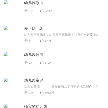
幼儿园歌曲
191
32.3万
爱上幼儿园
幼儿园里欢乐多，幼儿园里真快乐！让我们一起爱上幼儿园！
6
1.4万
幼儿园歌曲
27
5799
幼儿园童谣
幼儿园童谣 童谣在幼儿学习中的地位和作，早己被人们认识到，它对于儿童知识面的扩大，能力的培养，情感的熏陶，美感的启迪，都有着潜移默化的作用。本套专辑选用了一些耳熟能详的童谣，节奏清新愉快，好听易唱，让孩子的每一天都充满着...
146
501.3万
砳宝的幼儿园