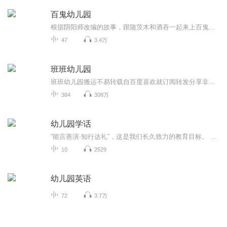
百鬼幼儿园
根据阴阳师改编的故事，跟随茨木和酒吞一起来上百鬼幼儿园吧！（目前已停更）
47
3.4万
班班幼儿园
班班幼儿园搬运不易转载自百度喜欢就订阅转发分享非原创
384
308万
幼儿园学话
“能言善演·知行达礼”，这是我们长久致力的教育目标。 我们努力把艺术教育和素质教育成功对接，我们用心把专业 教育和大众教育完美融合。 从1996年——创业之初，我们曾把口才教师拟作为“医生”、 “教练”和“导演”，并以此作为我们自己的工作方向和行业标准： 有那么多母语发音不准、口语表达不清的孩子需要“医生”； 有那么多天资聪慧的孩子如果经过专业“教练”的调教，就会举止 出众、仪态高雅；“孩子们都是天生的演员”，我们就是“导演”， 挖掘他们的天分，为孩子们在人生的舞台上有更多的精彩！ 就是我们现在做的，未来要做的，并且一直要做的事业！ 我们可能更了解孩子！我们可能找到了教育的真谛！我们知道 孩子需要什么，我们了解家长需要什么，我们也清楚能为社会奉献 什么！艺术是美好的，教育是高尚的，在我们这里你会看到孩子们 快乐地改变和提高。 如今，我们已经有了“全景纷呈教学法”、“习惯矫正教学法”、 “一气呵成教学法”；有了“艺素融合教育方略”；有了五大运作 体系；有了这套幼儿园专用系列教材；有了父母教育能力训练系列 教材；有了上至东北下至江南的上百家分校，将来我们还会有…… 为了孩子我们一直在努力！ 欢迎来亲自体验，并真诚相邀 —— 与我们同行！
10
2529
幼儿园英语
72
3.7万