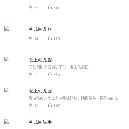
38
6800
幼儿园儿歌
13
58万
爱上幼儿园
帮助刚刚入园的孩子们，爱上幼儿园。
10
23万
爱上幼儿园
看着稚嫩的小生命从呱呱坠地、蹒跚学步，再到走向幼儿园的门口，每一对父母的心中，是怎样的欣慰与不舍！为了迎接孩子人生中第一个重大的转折时刻，在这个阶段，父母需要做出一些行动上的支持和配合，帮助孩子更好地适应幼儿园的生活，以便日后更好地学习。
14
1.6万
幼儿园故事