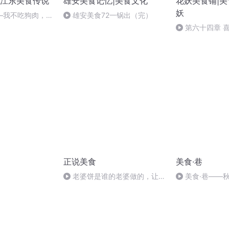
江东美食传说
雄安美食记忆|美食文化
花妖美食铺|美
妖
—我不吃狗肉，但
雄安美食72一锅出（完）
第六十四章 
正说美食
美食·巷
老婆饼是谁的老婆做的，让我
美食·巷——
给你讲讲老婆饼的由来。