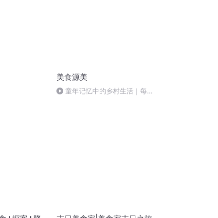
美食源美
童年记忆中的乡村生活｜每天
种花养鱼香不香?