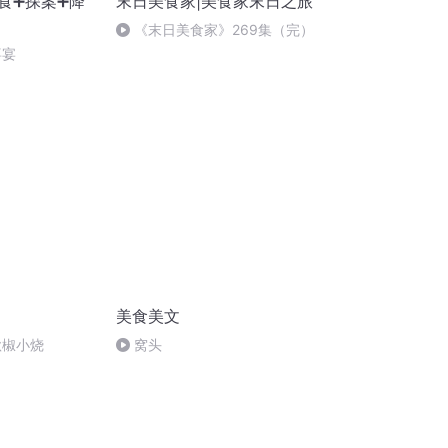
食➕探案➕降
末日美食家|美食家末日之旅
《末日美食家》269集（完）
喜宴
美食美文
秋椒小烧
窝头