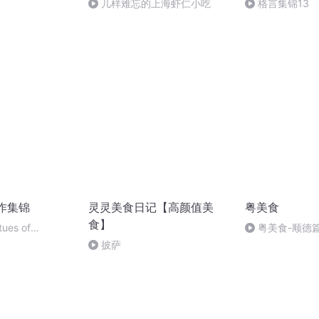
几样难忘的上海虾仁小吃
格言集锦13
著作集锦
灵灵美食日记【高颜值美
粤美食
食】
tues of
粤美食-顺德
 Properties of
披萨