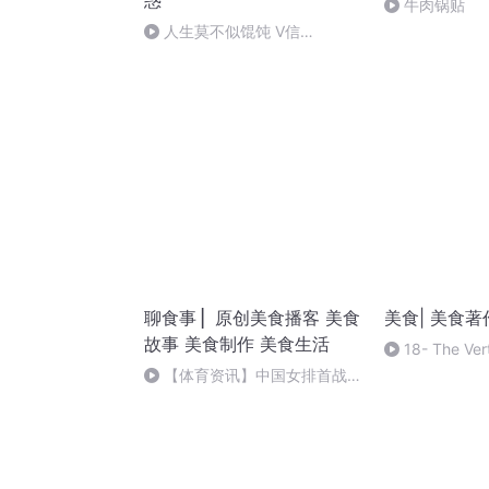
惑
牛肉锅贴
人生莫不似馄饨 V信
2765379399
聊食事 ▏原创美食播客 美食
美食| 美食
故事 美食制作 美食生活
18- The Ver
Chocolate- The
【体育资讯】中国女排首战荷
Cavee
兰队，陈佩妍落选令人意外，三
个二传蔡斌会用谁