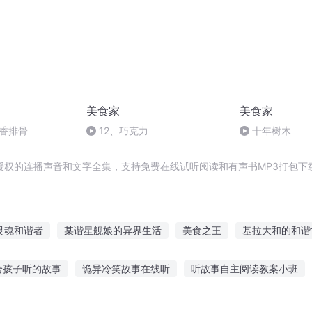
美食家
美食家
五香排骨
12、巧克力
十年树木
授权的连播声音和文字全集，支持免费在线试听阅读和有声书MP3打包下
灵魂和谐者
某谐星舰娘的异界生活
美食之王
基拉大和的和谐
者传记
末世双谐
综艺之谐星传奇
末日美食家
美食来啦
给孩子听的故事
诡异冷笑故事在线听
听故事自主阅读教案小班
清宫
2在线听故事
说道理没人听的故事
凶宅原型故事在线听
女生