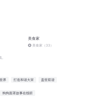
美食家
美食家（33）
载。
世界
打造和谐大宋
盖世双谐
通谐之灵
重生食全食美
美食大师
狗狗面罩故事在线听
喜欢听的段子故事
qq搞笑故事大全睡前听