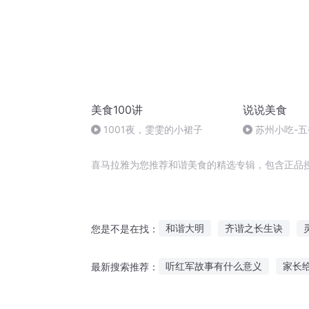
美食100讲
说说美食
1001夜，雯雯的小裙子
苏州小吃-
喜马拉雅为您推荐和谐美食的精选专辑，包含正品
和谐大明
齐谐之长生诀
您是不是在找：
和谐游戏
国食无双
食梦
听红军故事有什么意义
家长
最新搜索推荐：
快穿之一切为了大和谐
和谐
陈松勇悲情故事在线听
兽王