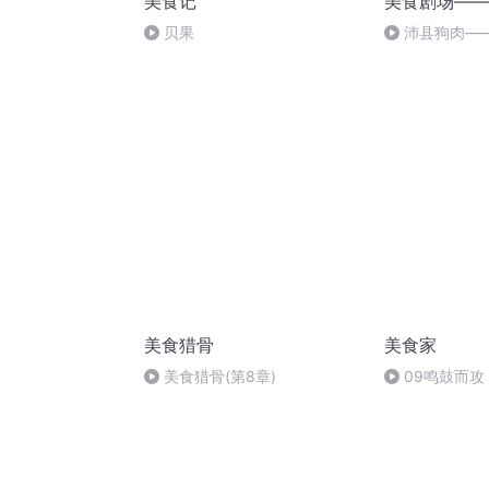
美食记
美食剧场——
贝果
沛县狗肉—
讲个传说
美食猎骨
美食家
美食猎骨(第8章)
09鸣鼓而攻