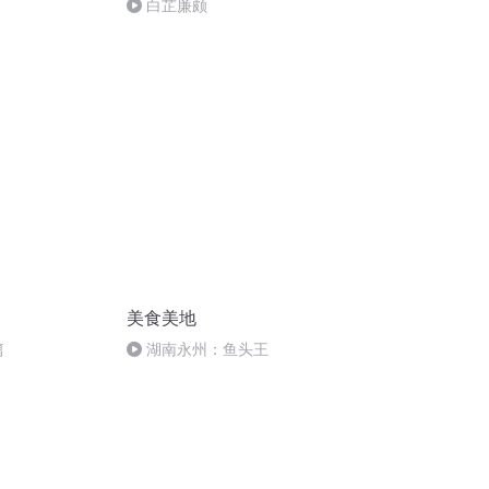
白芷廉颇
美食美地
篇
湖南永州：鱼头王