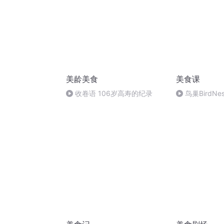
美龄美食
美食课
收卷语 106岁高寿的纪录
鸟巢BirdN
LittleCakes