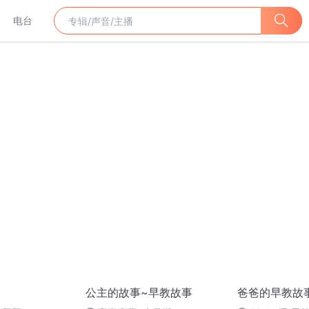
电台
公主的故事~早教故事
爸爸的早教故