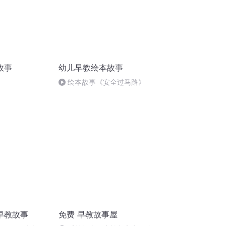
故事
幼儿早教绘本故事
绘本故事《安全过马路》
早教故事
免费 早教故事屋