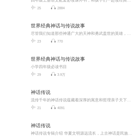
四年级上册语文配套必读课外书，和孩子们一起读经典书籍，能力有限，有读错的地方不好的地方请多多包涵，也欢迎指正，喜欢可以收听订阅哦！
25
2884
世界经典神话与传说故事
尽管我们知道那些神通广大的天神和勇武盖世的英雄，只是人们想象出来的，只存在于世代流传的故事中，但他们的世界仍然令我们心驰神往，激荡着我们胸中的豪情与雄心。那就点进录音，步入奇妙的神话殿堂吧，希望这些生动多姿的故事能够照亮你平凡生活中的英...
23
770
世界经典神话与传说故事
小学四年级必读书目
29
3.9万
神话传说
流传千年的神话传说蕴藏着深厚的寓意和哲理亲子天下将经典作品转译为最适合孩子聆听的有声故事以故事情节引导，用讲故事的方式潜移默化地影响孩子，轻松、有趣、易懂。【内容梗概】神话，反映了先民面对未知事物的想象，也透露出个文化的道德价值。从盘古...
21
4091
神话传说
神话传说专辑介绍 华夏文明源远流长，上古神话是民族文化最初的浪漫与想象，也是中华文明最古老的精神源头。在文字尚未普及的远古时代，先民以天地为书、以山河为证，将对自然的敬畏、对命运的抗争、对美好的向往，化作一个个瑰丽奇幻的神话故事，代代口耳...