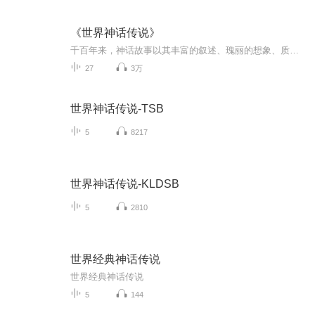
《世界神话传说》
千百年来，神话故事以其丰富的叙述、瑰丽的想象、质朴的说理成为世界各地代代相传的文化遗产。亲爱的孩子们，让我们化身故事收集官，背上行囊，去收集并记录不同地域之众神、人类之间的曲折故事吧！
27
3万
世界神话传说-TSB
5
8217
世界神话传说-KLDSB
5
2810
世界经典神话传说
世界经典神话传说
5
144