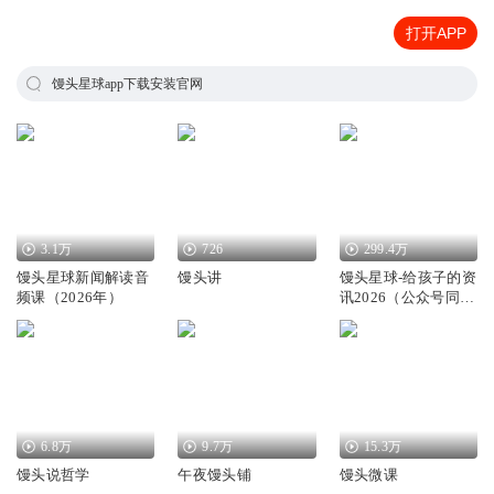
打开APP
馒头星球app下载安装官网
3.1万
726
299.4万
馒头星球新闻解读音
馒头讲
馒头星球-给孩子的资
频课（2026年）
讯2026（公众号同
名）
6.8万
9.7万
15.3万
馒头说哲学
午夜馒头铺
馒头微课