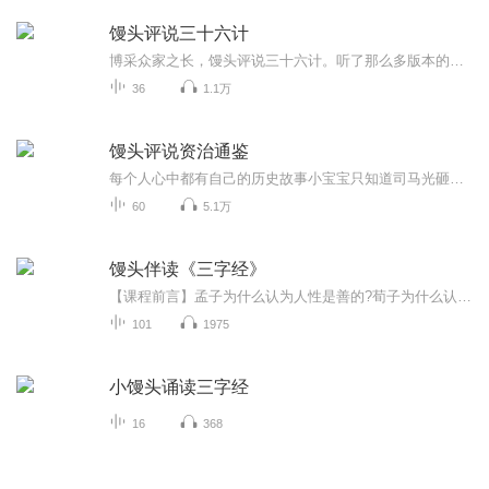
馒头评说三十六计
博采众家之长，馒头评说三十六计。听了那么多版本的三十六计，每个人讲得都不尽相同。小主播馒头同学也有自己的理解和演绎，讲给大家听一听：）...
36
1.1万
馒头评说资治通鉴
每个人心中都有自己的历史故事小宝宝只知道司马光砸缸的故事，长大以后的馒头小主播也要读读长大以后的司马光写的书，看看他又说了些什么。通过书籍与古人聊天是件极其有趣的事情，听完故事也要随意评说一下自己的感想啊--每个人对历史故事都有自己的理解...
60
5.1万
馒头伴读《三字经》
【课程前言】孟子为什么认为人性是善的?荀子为什么认为人性是恶的?到底人性善还是人性恶?古代的孝道都是我们要学习的吗?“黄香温席”是个怎样的故事?为什么说“郭巨埋儿”很恐怖?秦朝为什么那么短命?秦朝留下了些什么?怎样评价秦始皇?什么是“五常”?中国...
101
1975
小馒头诵读三字经
16
368