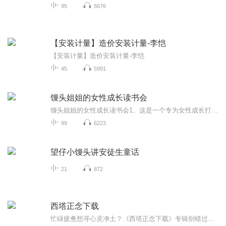
95
5676
【安装计量】造价安装计量-李恺
【安装计量】造价安装计量-李恺
45
5991
馒头姐姐的女性成长读书会
馒头姐姐的女性成长读书会1、这是一个专为女性成长打造的读书平台，精选的好书全都是围绕女性的自我升值。2、内容包括职场进阶、人生规划、情商处事、认知升级、生命智慧等主题，目标清晰，针对性强，效果自然不在话下。3、在这里，您不是一个人读书，而是有一群小伙伴一起读书，一起交流，一起成长。...
99
6223
望仔小馒头讲安徒生童话
21
872
西塔正念下载
忙碌疲惫想寻心灵净土？《西塔正念下载》专辑别错过！西塔脑波融合正念冥想，舒缓焦虑、提升专注。工作间隙、睡前都能听，助你释放压力、管理情绪。快订阅、关注，转发给有需要的人，共赴心灵蜕变！