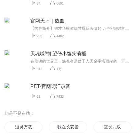
74
8591
官网天下｜热血
【内容简介】他才华横溢却甘愿从头做起，他坐拥财富却宁愿把握时代脉搏放手闯拼，他拥有预知爱侣未来的能力，于是发誓要保护所爱之人。在那个喧嚣浮躁的年代，在那个充满希望的年代，一切刚刚起步，一切还没有结束，刘枫步步为营，网罗天下，闯出一条传奇...
232
4482
天魂噬神| 望仔小馒头演播
在修魂的世界里，炼魂者是处于人类金字塔顶端的一群人。张浩然，两世为人，两世生父为其起名“浩然”，愿其一身浩然正气，不行罪恶之事。可第二世，刚降生的他却被人们冠以毁灭之子的称号。他，曾抛头颅、洒热血；也曾与人类为敌。当他挣扎于正义和邪恶之...
316
1万
PET-官网词汇录音
21
7532
您是不是在找：
道灵万载
我在长安当判官
空灵九载