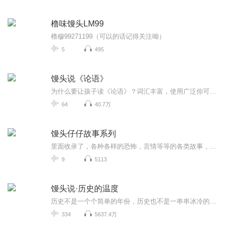
橹味馒头LM99
橹穆99271199（可以的话记得关注呦）
5
495
馒头说《论语》
为什么要让孩子读《论语》？词汇丰富，使用广泛你可能觉得自己没有读过《论语》，但很多平时说的话，用的成语，写的典故，其实都来自《论语》。 比如“登堂入室”这个词，你可能以为只是“未经允许进入他人内室”的意思，但其实它还可以表示“一个人的学问...
64
40.7万
馒头仔仔故事系列
里面收录了，各种各样的恐怖，言情等等的各类故事，有馒头仔仔提供，感谢各位听众的支持！！
9
5113
馒头说·历史的温度
历史不是一个个简单的年份，历史也不是一串串冰冷的数字。历史不仅仅有深度，有厚度，其实也有温度。行事有态度，做人有温度。让我们一起读懂过去，活好当下，坦面未来。
334
5637.4万