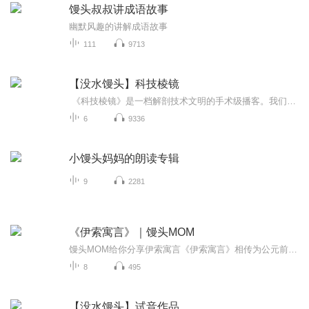
馒头叔叔讲成语故事
幽默风趣的讲解成语故事
111
9713
【没水馒头】科技棱镜
《科技棱镜》是一档解剖技术文明的手术级播客。我们以工程师的精密拆解前沿科技，用文学家的敏锐捕捉人文震颤，借哲学家的深邃凝视未来深渊。每期透过「技术可行性×商业破坏力×文明侵蚀度」三重滤镜，为听众铸造对抗认知泡沫的思维钢印。在这里，算法...
6
9336
小馒头妈妈的朗读专辑
9
2281
《伊索寓言》｜馒头MOM
馒头MOM给你分享伊索寓言《伊索寓言》相传为公元前六世纪被释放的古希腊奴隶伊索所著的寓言集，并加入印度、阿拉伯及基督教故事，共357篇。《伊索寓言》中收录有300多则寓言，内容大多与动物有关。书中讲述的故事简短精练，刻画出来的形象鲜明生动，每则故...
8
495
【没水馒头】试音作品