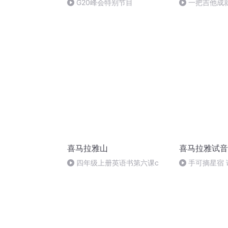
G20峰会特别节目
一把吉他成就
喜马拉雅山
喜马拉雅试音
四年级上册英语书第六课c
手可摘星宿 