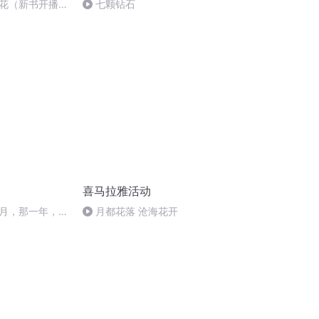
花（新书开播
七颗钻石
听喽！）
喜马拉雅活动
月，那一年，那
月都花落 沧海花开