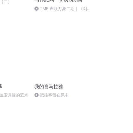
与TME的一切活动动向
（二）
TME 声联万象二期｜《剑
来》《雪中》《陈二狗》正版演
播招募全解析
季
我的喜马拉雅
 血压调控的艺术
把往事留在风中