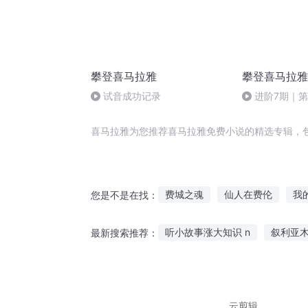
攀登喜马拉雅
攀登喜马拉雅
试音成功记录
进阶7期｜
三｜试读1
喜马拉雅为您推荐喜马拉雅免费小说的精选专辑，
费城之魂
仙人在费伦
我
您是不是在找：
阿拉德阿拉德
天地风雅
听小故事涨大知识 n
叙利亚
最新搜索推荐：
以造星之名公费恋爱
费先生
孕妇听故事软件下载
好久没
微信听藏语故事
走路听的课
云剪辑