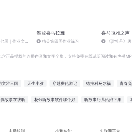
攀登喜马拉雅
喜马拉雅之声
第七周｜作业文本
精英第四周作业练习
《赏牡丹》唐 
包含正品授权的连播声音和文字全集，支持免费在线试听阅读和有声书MP
的文雅三国
天生小雅
穿越费伦游记
德拉科马尔福
青春免
狼人免进
遮天之九马拉棺
神奇穿越之巴拉拉
最高赦免
喜
木偶故事在线听
花钱听故事软件哪个好
听故事巧儿姑娘下集
你命里缺我楚千荨费南城
上仙我只喜欢你的马甲
有听的故事
直播听悬疑故事违规吗
睡前听的小故事童话故事
程故事大班
孩子听的恐怖故事直播
主播培训
小雅智能
车联网平台