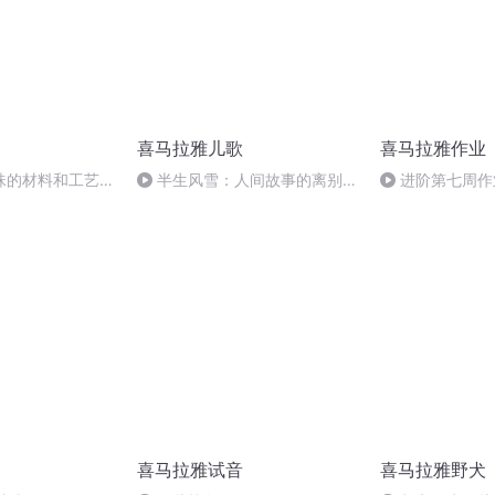
喜马拉雅儿歌
喜马拉雅作业
珠的材料和工艺：
半生风雪：人间故事的离别与
进阶第七周作业
措思的工艺
缠绵
喜马拉雅试音
喜马拉雅野犬