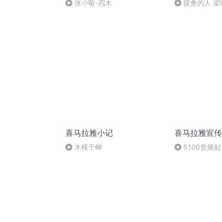
张小敬-四木
疲惫的人 梁
喜马拉雅小记
喜马拉雅宣传
木槿于蝉
5100音频