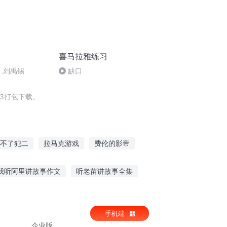
喜马拉雅练习
.刘禹锡
缺口
3打包下载。
不了犯二
拉马克游戏
费伦的影帝
风也喜你
免死金牌
我听阿里讲故事作文
听老苗讲故事全集
故事纸人之恋在线听
石板街听故事的画面
手机端
企业版