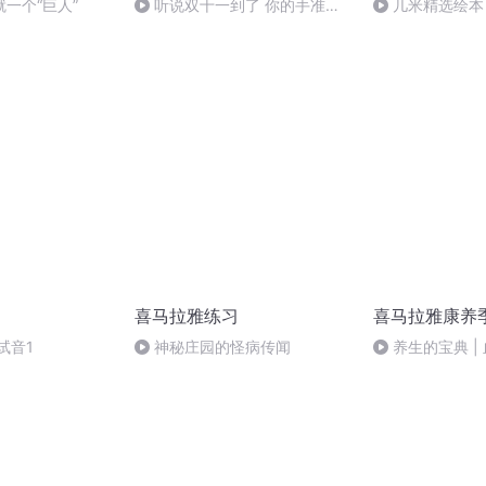
一个“巨人”
听说双十一到了 你的手准备
几米精选绘本
剁了吗_轻松一哈
喜马拉雅练习
喜马拉雅康养
试音1
神秘庄园的怪病传闻
养生的宝典 |