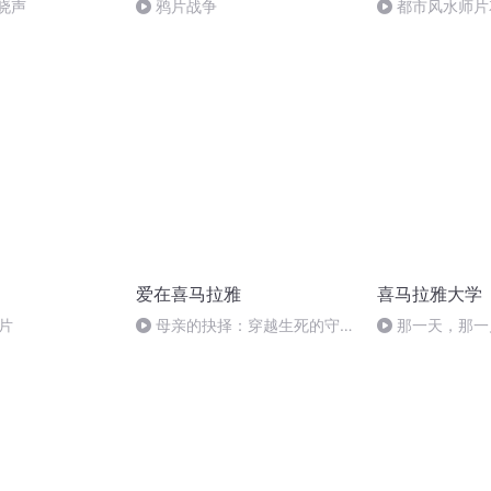
晓声
鸦片战争
都市风水师片
啦，小伙伴们来
爱在喜马拉雅
喜马拉雅大学
贴片
母亲的抉择：穿越生死的守
那一天，那一
护-舒秦手记-106420627
一世