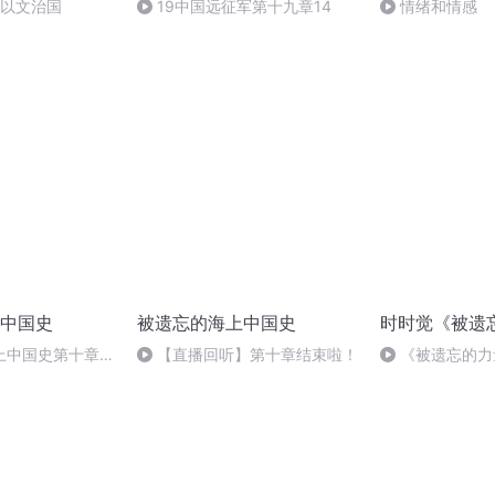
学以文治国
19中国远征军第十九章14
情绪和情感
中国史
被遗忘的海上中国史
时时觉《被遗
上中国史第十章明
【直播回听】第十章结束啦！
《被遗忘的力
成为海上强国
P118 完结