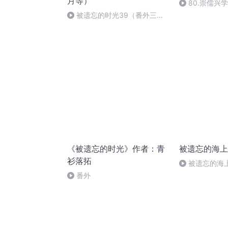
月等）
80.崇儒兴
被遗忘的时光39（番外三庆
幸没有错过她——苏哲2）【完
结】
《被遗忘的时光》作者：青
被遗忘的海上
衫落拓
被遗忘的海
朝崛起，中国
番外
（2）