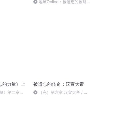
地球Online：被遗忘的攻略
第九章
忘的力量》上
被遗忘的传奇：汉宣大帝
量》第二章
（完）第六章 汉宣大帝 / 后
人争议