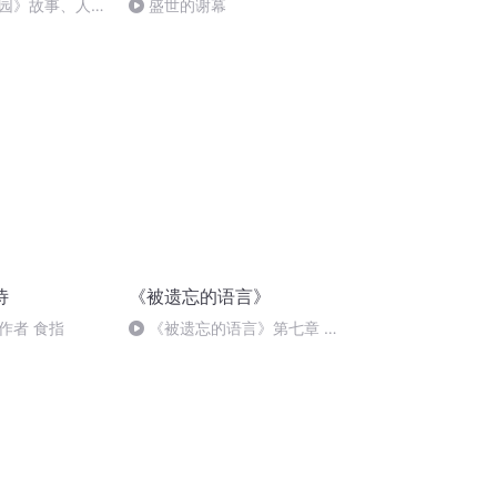
园》故事、人物
盛世的谢幕
诗
《被遗忘的语言》
作者 食指
《被遗忘的语言》第七章 神
话童话仪式和小说中的象征语言
（9）完