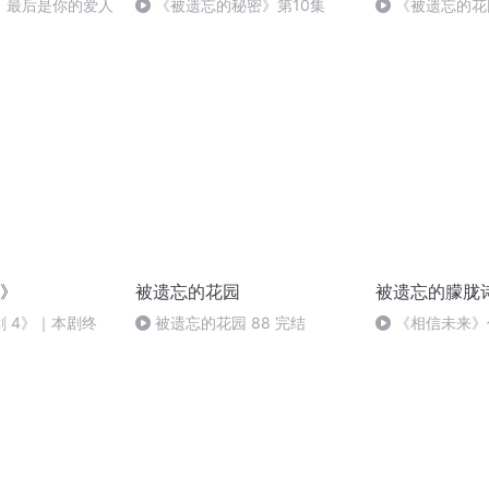
，最后是你的爱人
《被遗忘的秘密》第10集
《被遗忘的花
线总结以及分析
》
被遗忘的花园
被遗忘的朦胧
 4》｜本剧终
被遗忘的花园 88 完结
《相信未来》