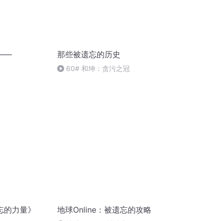
——
那些被遗忘的历史
60# 和坤：贪污之冠
忘的力量》
地球Online：被遗忘的攻略