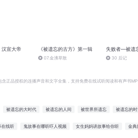
 汉宣大帝
《被遗忘的古方》第一辑
失败者—被遗
07.金沸草散
30 后记
包含正品授权的连播声音和文字全集，支持免费在线试听阅读和有声书MP
被遗忘的大时代
被遗忘的人间
被世界所遗忘
被遗忘的时
遗忘之神
末世遗忘者
被遗忘传说
遗忘时代
曾经笑着说遗
事在线听
鬼故事在哪听吓人视频
女生妈妈讲故事给你听
金典
忘君主