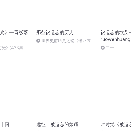
光》—青衫落
那些被遗忘的历史
被遗忘的埃及
ruowenhuang
世界史前历史之谜《诺亚方舟
神话与现实中的发现》
时光》第23集
二十
十国
远征：被遗忘的荣耀
时时觉《被遗