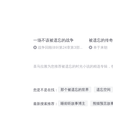
一场不该被遗忘的战争
被遗忘的传奇
战争回顾(89)第24章第3部
单于来朝
罗伯逊的友好规劝
喜马拉雅为您推荐被遗忘的时光小说的精选专辑，
那个被遗忘的世界
遗忘空间
您是不是在找：
被遗忘的战神
遗忘之地
睡前听故事博主
熊猫预言故
最新搜索推荐：
遗忘之风
忘却的遗忘
遗