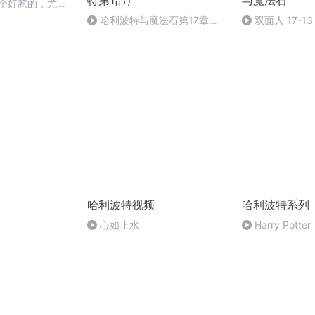
特第1部）
与魔法石
一个好惹的，尤其
哈利波特与魔法石第17章
双面人 17-13
（上）
哈利波特视频
哈利波特系列
心如止水
Harry Potter