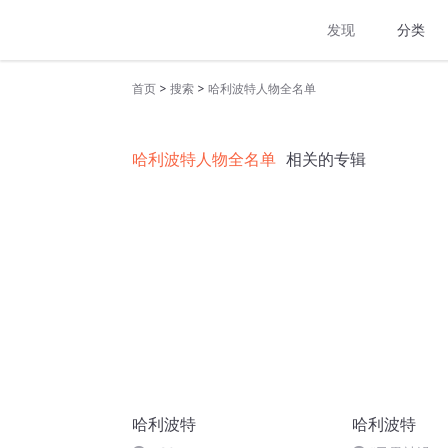
发现
分类
>
>
首页
搜索
哈利波特人物全名单
哈利波特人物全名单
相关的专辑
哈利波特
哈利波特