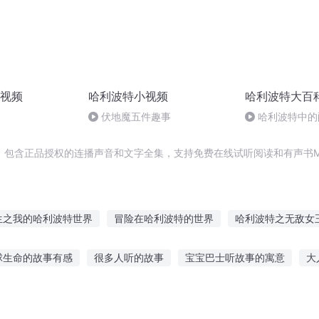
视频
哈利波特小视频
哈利波特大百
伏地魔五件趣事
哈利波特中的
，包含正品授权的连播声音和文字全集，支持免费在线试听阅读和有声书M
生之我的哈利波特世界
冒险在哈利波特的世界
哈利波特之无敌女
特之神奇动物在哪里
哈利波特之超神魔王
剑指哈利波特
哈利
球生命的故事有感
很多人听的故事
宝宝巴士听故事的寓意
大
特之传奇
哈利波特之归路
哈利波特与地下城
哈利波特之龙王
多了霸气文案短句
听蕊蕊讲故事在线听免费
听视频里的人讲故事
特之我是传奇