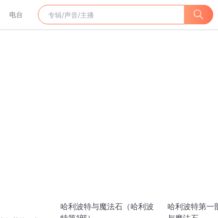
电台
哈利波特与魔法石（哈利波
哈利波特第一