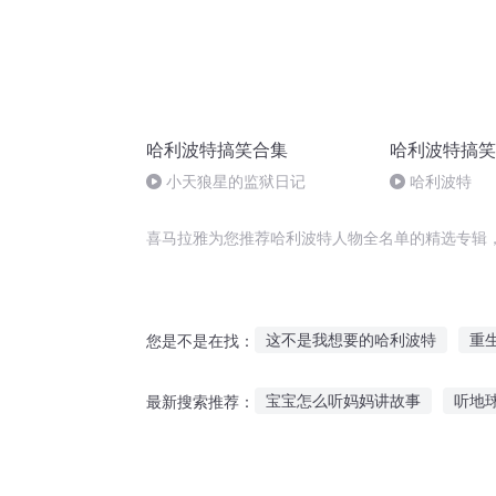
哈利波特搞笑合集
哈利波特搞笑
小天狼星的监狱日记
哈利波特
喜马拉雅为您推荐哈利波特人物全名单的精选专辑
这不是我想要的哈利波特
重
您是不是在找：
哈利波特之美梦成真
哈利波
宝宝怎么听妈妈讲故事
听地
最新搜索推荐：
哈利波特与西文的梦
哈利波
姚明西瓜故事在线听
故事听
哈利波特之魔法之城
哈利波