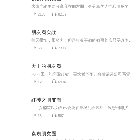
这张专辑主要分享我在朋友圈，会分享的人性和情感的相处之道，欢迎大家过来围观我的朋友圈。
2108
8.1万
朋友圈实战
每天很忙，很努力，但是收效甚微的微商其实只要改变一点点就可以做的更好，但是如果永远死守瓶颈一尘不变，很快激情耗尽，无人能救。改变的那一点就是：思路！
58
7398
大王的朋友圈
大dai王，汽车爱好者，喜欢老爷车。有着某某公司高管的职场标签。加班时间、开会时间、堵车时间均可上榜。从事过广告创意、品牌公关、社会化营销、大数据分析等. 除此之外，贪吃好色，内向保守，胆小好面子，也都是他的生活写照。
12
6994
红楼之朋友圈
......乔楠笙以为自己会死在那场泥石流里，没想到却挤进了穿越大军，入了红楼。对于穿越，乔楠笙就一个念头活着真好。当然若是还能穿回去，她也不会放弃任何机会哒。带着微信朋友圈穿越的乔楠笙听说只要发够一万条朋友圈，并且每条朋友圈都有一万个点赞，...
13
587
秦朔朋友圈