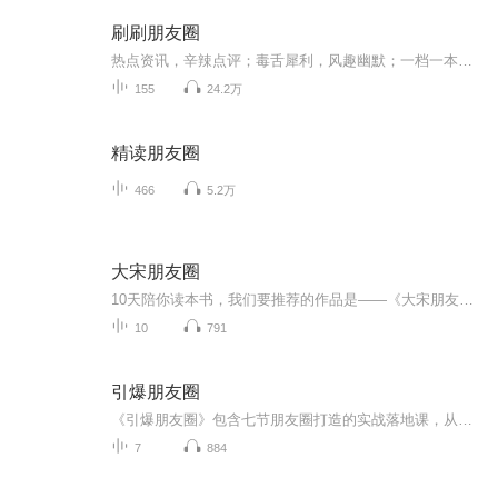
刷刷朋友圈
热点资讯，辛辣点评；毒舌犀利，风趣幽默；一档一本正经胡说八道的脱口秀节目。
155
24.2万
精读朋友圈
466
5.2万
大宋朋友圈
10天陪你读本书，我们要推荐的作品是——《大宋朋友圈》。本书是历史作家李开周关于宋朝文化的新作。作者致力于宋朝文化研究，翻阅宋代笔记和史书，从文献中攫取信息。全书分为宫廷之网、官场之网、科举之网、师友之网、婚嫁之网五个部分，以人物为导引，...
10
791
引爆朋友圈
《引爆朋友圈》包含七节朋友圈打造的实战落地课，从朋友圈的装修，发朋友的时间，发朋友圈的内容及朋友圈的人设定位，朋友圈互动及如何在朋友成交等，内容经典，实战落地，是名师大咖的精华及李荣老师多年营销经验的总结。希望通过分享这个专辑，让更多人的营销不再难做，也希望大家通过学习这个专辑，让自己真正掌握有关朋友圈的一些知识！为自己打造一个非常棒的朋友圈。
7
884