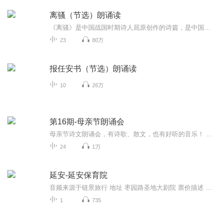
离骚（节选）朗诵读
《离骚》是中国战国时期诗人屈原创作的诗篇，是中国古代最长的抒情诗。此诗以诗人自述身世、遭遇、心志为中心。前半篇反复倾诉诗人对楚国命运和人民生活的关心，表达要求革新政治的愿望，和坚持理想、虽逢灾厄也绝不与邪恶势力妥协的意志；后半篇通过神游...
23
80万
报任安书（节选）朗诵读
10
26万
第16期-母亲节朗诵会
母亲节诗文朗诵会，有诗歌、散文，也有好听的音乐！ 5月向我们走来，这是一个充满暖意的月份，5月的第二个星期天是母亲节，为了表达心中最深切的感恩之情，嘉兴市可可青年公益创业发展中心主办的母亲节诗歌朗诵会登场了，感恩母亲，感恩亲情，感恩父母，无...
24
1万
延安-延安保育院
音频来源于链景旅行 地址 枣园路圣地大剧院 票价描述 暂无 开放时间 暂无 乘车信息 22路：解放剧院→转乘8路，13路，16路→卫校下车到达延安唐乐宫甘肃、宁夏、内蒙：沿包茂高速（G65）从包头经鄂尔多斯、榆林到达延安北口。K6→兰家坪右转步行300m四川、...
1
735