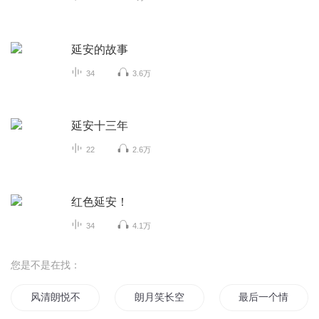
延安的故事
34
3.6万
延安十三年
22
2.6万
红色延安！
34
4.1万
您是不是在找：
风清朗悦不如你
朗月笑长空
最后一个情人节