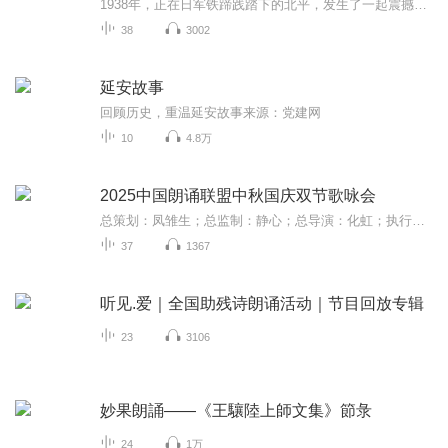
1938年，正在日军铁蹄践踏下的北平，发生了一起震撼学界的大事件。日伪当局为镇压学生运动，逮捕了学生会宣传员苏贞)。暗恋苏贞的北平日清商社董事彭祖康之子彭登科，不惜冒着生命危险，利用世交的关系，救出了苏贞。自此开始，彭登科和苏贞跨越一生的爱情...
38
3002
延安故事
回顾历史，重温延安故事来源：党建网
10
4.8万
2025中国朗诵联盟中秋国庆双节歌咏会
总策划：凤雏生；总监制：静心；总导演：化虹；执行总监：莺子；执行导演：橙夏；主持人：静心、化虹、橙夏
37
1367
听见.爱｜全国助残诗朗诵活动｜节目回放专辑
23
3106
妙果朗誦——《王驤陸上師文集》節彔
24
1万