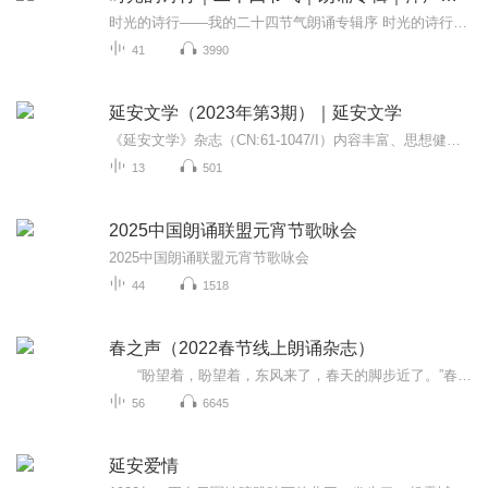
时光的诗行——我的二十四节气朗诵专辑序 时光的诗行——我的二十四节气朗诵专辑序 当春风拂过柳梢，当夏雨浸润荷塘，当秋霜染红枫叶，当冬雪覆盖屋檐，我们脚下的这片土地，正以二十四节气为笔，书写着最古老而鲜活的诗篇。 这是先民们观天察地的智慧结晶...
41
3990
延安文学（2023年第3期）｜延安文学
《延安文学》杂志（CN:61-1047/I）内容丰富、思想健康，自1979年创刊起，以双月刊形式发行，刊物对外积极扩大宣传，致力于提高杂志质量与影响。
13
501
2025中国朗诵联盟元宵节歌咏会
2025中国朗诵联盟元宵节歌咏会
44
1518
春之声（2022春节线上朗诵杂志）
“盼望着，盼望着，东风来了，春天的脚步近了。”春天正在向我们走来，而我们却更早地感受到了春风春意已经扑面而来！这春风来自朗朗的读书声，这春意来自对春天开怀的畅想！春节前夕，无锡市朗诵艺术学会向本学会会员和全社会朗诵爱好者征集《春之声...
56
6645
延安爱情