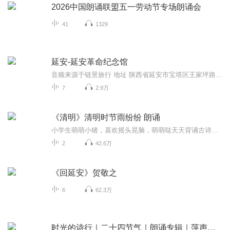
2026中国朗诵联盟五一劳动节专场朗诵会
41
1329
延安-延安革命纪念馆
音频来源于链景旅行 地址 陕西省延安市宝塔区王家坪路 票价描述 暂无 开放时间 8:00~18:00 乘车信息 市内乘1路、副2路、3路、7路、8路、13路、23路公共汽车到延安纪念馆下车，也可联系旅行社参加“一日游 ”。
7
2.9万
《清明》清明时节雨纷纷 朗诵
小学生萌萌小猪，喜欢摇头晃脑，萌萌哒天天背诵古诗给你听。萌萌小猪期待大家的鼓励哦！ 订阅！点赞！go点击页面上方“萌萌小猪背古诗”，选择专辑“小学生必背古诗词 ”收听完整专辑！《清明》唐 · 杜牧清明时节雨纷纷，路上行人欲断魂。借问酒家何处有...
2
42.6万
《回延安》贺敬之
6
62.3万
时光的诗行｜二十四节气｜朗诵专辑｜萍声慢语朗诵