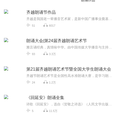
朗诵作品
齐越朗诵节作品
齐越是我国老一辈播音艺术家，是新中国广播事业奠基人之一。为纪念齐越对播音艺术的杰出贡献，中国传媒大学播音主持艺术学院主办“齐越朗诵艺术节暨中国大学生朗诵大赛”，以此来鼓励广大学子向齐越学习。“齐越节”全称为“七月朗诵艺术节暨全国大学生朗...
51
6017
朗诵大会|第24届齐越朗诵艺术节
雅言诵经典，真情咏中华。由中国传媒大学播音与主持艺术学院发起举办，教育部、国家语言文字工作会主管的齐越朗诵艺术节中的优秀作品将在此呈现。
93
3.3万
第21届齐越朗诵艺术节暨全国大学生朗诵大会
齐越节朗诵艺术节是全国性高水准朗诵大赛，是学习朗诵范本。
24
1.2万
《回延安》朗诵全集
诗歌《回延安》，选自《贺敬之诗选》（人民文学出版社2004年版）。延安是中国革命的圣地，毛泽东等老一辈无产阶级革命家曾经在这里生活、工作、战斗过十余年，为中国革命胜利奠定了基础。你对延安有哪些了解和认识？可以与大家在评论区交流。这首诗用陕北...
5
11.5万