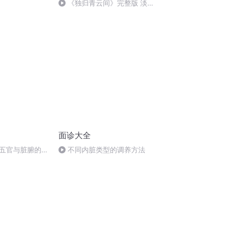
《独归青云间》完整版 淡淡
的刀感……
面诊大全
五官与脏腑的对
不同内脏类型的调养方法