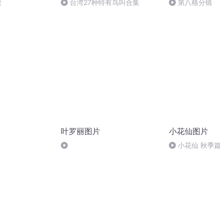
读
台湾27种特有鸟叫合集
第八格分镜
叶罗丽图片
小花仙图片
小花仙 秋季