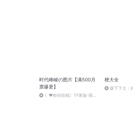
时代峰峻の图片【满500月
梗大全
票爆更】
森下下士：
〖❤️粉丝投稿〗TF家族-陈思
罕