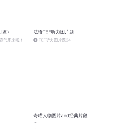
可盗）
法语TEF听力图片题
霸气系来啦！
TEF听力图片题24
奇喵人物图片and经典片段
～