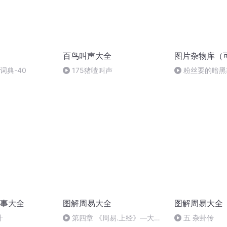
百鸟叫声大全
图片杂物库（
词典-40
175猪喳叫声
粉丝要的暗黑
事大全
图解周易大全
图解周易大全
汁
第四章 《周易.上经》—大畜
五 杂卦传