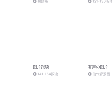
鞠婧祎
121-130听
图片跟读
有声の图片
141-154跟读
仙气背景图