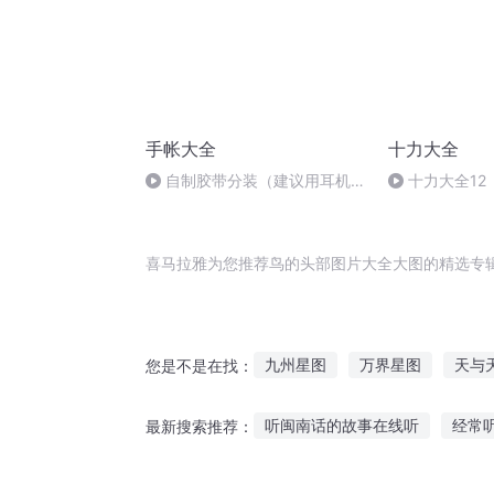
手帐大全
十力大全
自制胶带分装（建议用耳机观
十力大全12
看哦！）
喜马拉雅为您推荐鸟的头部图片大全大图的精选专
九州星图
万界星图
天与
您是不是在找：
无上魔图
十全九美图
三
听闽南话的故事在线听
经常
最新搜索推荐：
洛丽塔拍戏故事在线听
喜欢