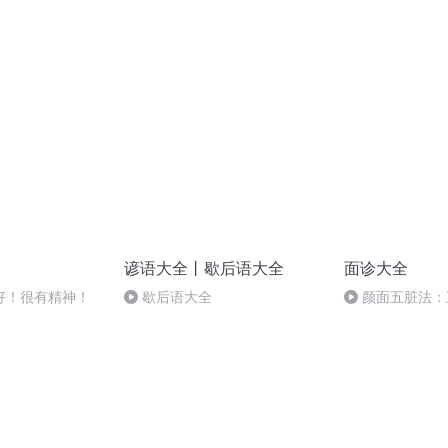
卦：（2）卦辞
谚语大全丨歇后语大全
面诊大全
好！很有精神！
歇后语大全
颜面五脏法：
应关系