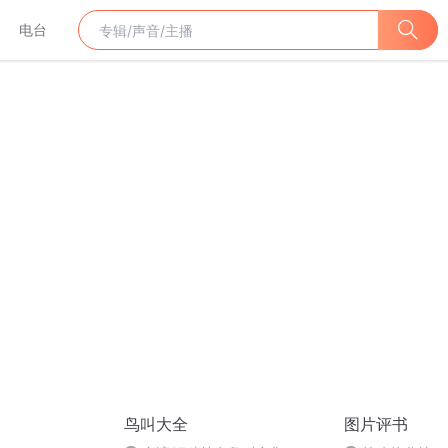
电台
鸟叫大全
图片评书