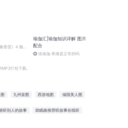
瑜伽汇|瑜伽知识详解 图片
配合
秦香莲》4 魏晓
练瑜伽 疼痛是正常的吗
MP3打包下载。
人图
九州皇图
西游地图
倾国美人图
之帝图
天空中的地图
游听别人的故事
助眠曲推荐听故事在线听
小红娃娃故事在线听
听故事 学策划 下载