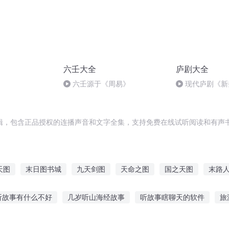
六壬大全
庐剧大全
六壬源于《周易》
现代庐剧《新
波、王小兰
辑，包含正品授权的连播声音和文字全集，支持免费在线试听阅读和有声书
天图
末日图书城
九天剑图
天命之图
国之天图
末路
国帝图
道图天书
人生命图
美图大师
图转大清
三国
听故事有什么不好
几岁听山海经故事
听故事瞎聊天的软件
旅
听鬼故事说明什么
听老爸讲故事的作文
猪倌原版故事在线听