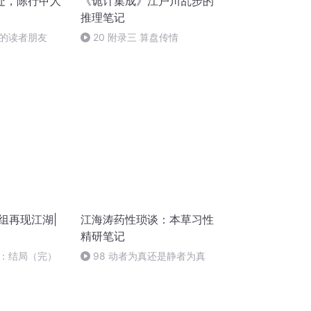
处，陈行甲人
《诡计集成》江户川乱步的
推理笔记
的读者朋友
20 附录三 算盘传情
组再现江湖|
江海涛药性琐谈：本草习性
精研笔记
：结局（完）
98 动者为真还是静者为真