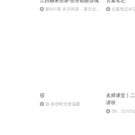
江西杨果怪谈·宿舍锁眼惊魂
古墓笔记
第601章 岁月闲居，诸天念
古墓笔记41
旧（新番外续章）
宿
名师课堂丨二
讲班
宿·有些时光曾温暖
39、2z10
故应急预案和