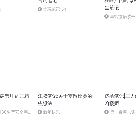
古玩笔记
在峡江的转弯
生笔记
2
古玩笔记 51
写给微信读书
建管理宿吉精
江叔笔记:关于零散比赛的一
盗墓笔记|三人
些想法
凶楼师
5030生产安全事
新年快乐
第一百零六集
事故处理