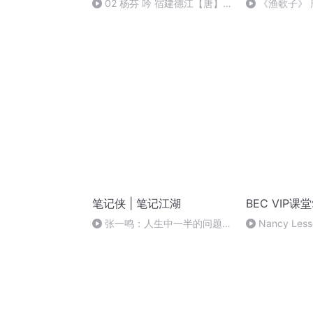
02 杨芬 吟 宿建德江【唐】
《渔歌子》 
孟浩然 源于陈炳铮先生福州吟诵
调
笔记侠 | 笔记江湖
BEC VIP课
张一鸣：人生中一半的问题，
Nancy Less
都是没有延迟满足感造成的