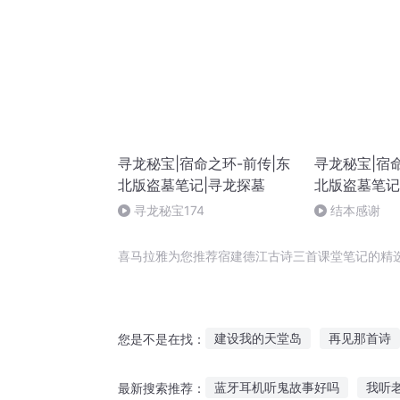
寻龙秘宝|宿命之环-前传|东
寻龙秘宝|宿
北版盗墓笔记|寻龙探墓
北版盗墓笔记
寻龙秘宝174
结本感谢
喜马拉雅为您推荐宿建德江古诗三首课堂笔记的精
建设我的天堂岛
再见那首诗
您是不是在找：
魔女课堂花式重生一百式
首
蓝牙耳机听鬼故事好吗
我听
最新搜索推荐：