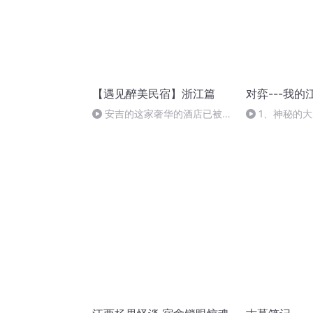
【遇见醉美民宿】浙江篇
对弈---我的
安吉的这家奢华的酒店已被我
1、神秘的大
私藏——安吉露易思大酒店