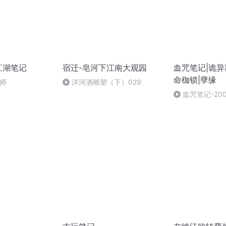
江湖笔记
宿迁-皂河下江南大观园
血咒笔记|诡异
命枷锁|孽缘
师
洋河酒雕塑（下）029
血咒笔记-20