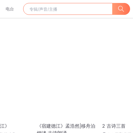
电台
江》
《宿建德江》孟浩然|移舟泊
2 古诗三首