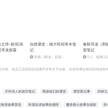
命之环-前传|东
自然课堂：南方民间草木笔
春秋导读（郭
|寻龙探墓
记
堂笔记
赏菊（朗读：晶莹）
5.5、城濮之
选专辑，包含正品授权的连播声音和文字全集，支持免费在线试听阅读和有
天吟诗人的游历笔记
熊孩纸们的课堂
课堂那点事
武林九
席建筑师
王者荣耀大课堂
只是几首诗
好好上课行不行
课
老爸讲故事英语
听朋友讲故事的感悟
魔兽骑士故事在线听
听