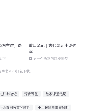
晓东主讲）课
重口笔记｜古代笔记小说钩
沉
战 下
另一个版本的红楼噩梦
声书MP3打包下载。
之江都笔记
深夜课堂
德家课堂笔记
外学堂
笔走江山
家教随笔诗歌
小说喜剧故事的软件
小土拨鼠故事在线听