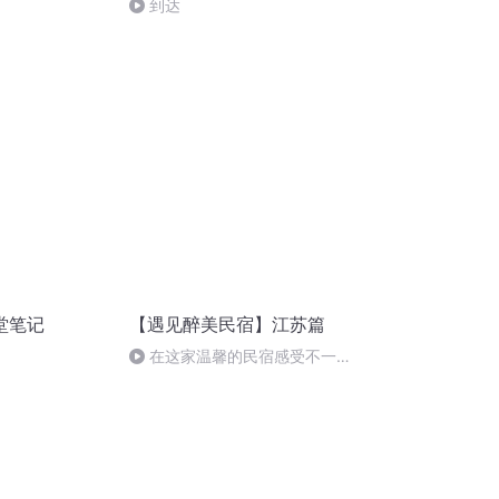
到达
堂笔记
【遇见醉美民宿】江苏篇
在这家温馨的民宿感受不一样
的水乡！周庄怀念小镇民宿