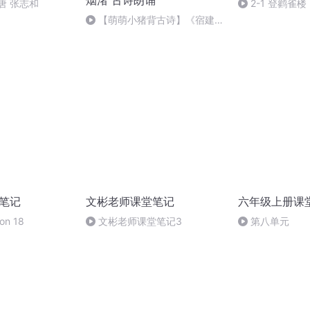
烟渚 古诗朗诵
唐 张志和
2-1 登鹳雀楼
【萌萌小猪背古诗】《宿建德
江》唐·孟浩然（移舟泊烟渚）
堂笔记
文彬老师课堂笔记
六年级上册课
on 18
文彬老师课堂笔记3
第八单元