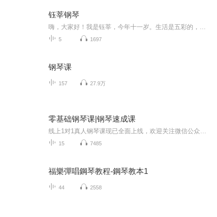
钰莘钢琴
嗨，大家好！我是钰莘，今年十一岁。生活是五彩的，充满音乐的律动，让我们一起徜徉在音乐的海洋中，如叶叶扁舟，触摸旋律的起伏，感受生活的多姿。
5
1697
钢琴课
157
27.9万
零基础钢琴课|钢琴速成课
线上1对1真人钢琴课现已全面上线，欢迎关注微信公众号 “非凡钢琴网” 获取课程详情...
15
7485
福樂彈唱鋼琴教程-鋼琴教本1
44
2558