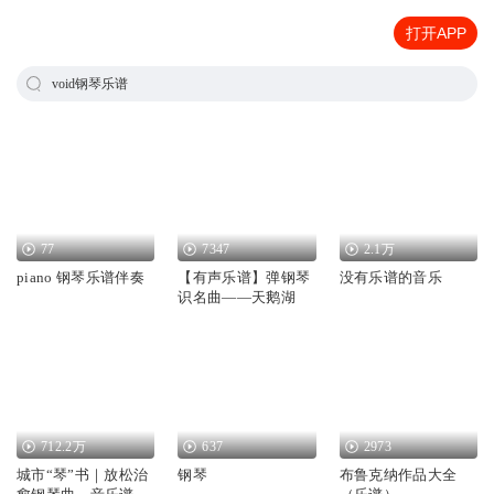
打开APP
void钢琴乐谱
77
7347
2.1万
piano 钢琴乐谱伴奏
【有声乐谱】弹钢琴
没有乐谱的音乐
识名曲——天鹅湖
712.2万
637
2973
城市“琴”书｜放松治
钢琴
布鲁克纳作品大全