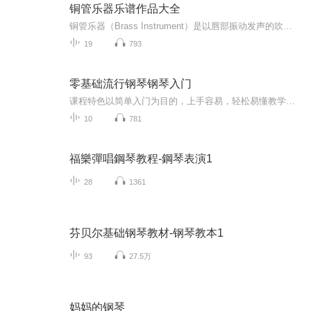
铜管乐器乐谱作品大全
铜管乐器（Brass Instrument）是以唇部振动发声的吹奏乐器，外文名又称labrosones。通过唇部气压变化及附加管调节音高，主要分为按键式（如小号、圆号）和滑管式（如长号）两类，行进圆号可通过转接头适配不同号嘴承担室内乐圆号角色 [1]。音色以雄壮辉煌...
19
793
零基础流行钢琴钢琴入门
课程特色以简单入门为目的，上手容易，轻松易懂教学目标1.认识钢琴的基础知识2. 学会认识五线谱3. 让所有学习者都可以快速达到流行歌曲简易演奏课程内容更新完毕/共7节课适用对象各类非低幼钢琴启蒙者，包括成年人和老年人、非音乐专业的大中专院校学生、...
10
781
福樂彈唱鋼琴教程-鋼琴表演1
28
1361
芬贝尔基础钢琴教材-钢琴教本1
93
27.5万
妈妈的钢琴