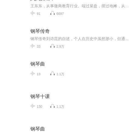
王东东，从事微商教育行业。端过菜盘，摆过地摊，从无背景没人脉，迷茫无望到找到方向死磕2年坚持不懈，凭借真实，坚持，抓住移动互联网机遇，帮助服务影响千万微商人次,专注服务于一线拼搏的个人微商找到方向，实现自我价值。推动微商行业健康发展。并被业界推举为微商情感营销教父，世界新微商年会导师，微商团队培训体系搭建专家。2015年创建微商创业学院，拥有几千位付费学员，目前学员均成为各自领域佼佼者，服务于各知名品牌企业机构，微商知名品牌团队等。微信：370840134 添加备注（学习）无备注不通过！
91
6697
钢琴传奇
钢琴传奇刘诗昆的自述，个人在历史中虽然渺小，但通过这些讲述也能窥到当时代的大事件，遗憾的是只讲到了文革前的经历。
33
2.9万
钢琴曲
13
1.1万
钢琴十课
130
1.1万
钢琴曲