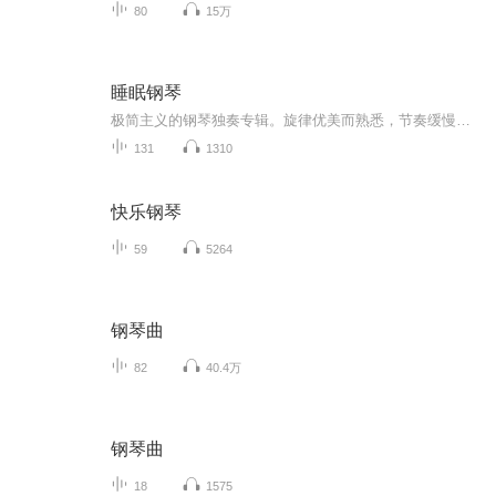
80
15万
睡眠钢琴
极简主义的钢琴独奏专辑。旋律优美而熟悉，节奏缓慢，音符之间留有充分的静谧空间。没有复杂的和弦与戏剧性变化，只有如月光般温柔的琴声，轻轻抚慰你的听觉神经，特别适合喜欢纯音乐、需要安静阅读或工作后放松的听众。
131
1310
快乐钢琴
59
5264
钢琴曲
82
40.4万
钢琴曲
18
1575