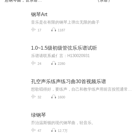
愈钢琴曲，音乐谱写
（乐谱）
每个温暖瞬间
钢琴Art
音乐是在有限的钢琴上弹出无限的曲子
17
1187
1.0~1.5级初级管弦乐乐谱试听
乐谱请联系威亻言：H130020931
24
2280
孔空声乐练声练习曲30首视频乐谱
想歌唱得好，要练声，自己和教学练声用前言按照通常的规律，现代练声曲（Vacailses）已经成为使有一定音乐基础的声乐学习者完善技术的途径，而不是为初学者提供的基础教材。在企图使用较难的练习曲和复杂的练声曲之前，非常必要的是掌握简单的音乐旋律。出...
32
1600
绿钢琴
乔治温斯顿的现代钢琴曲，轻音乐。
47
12.7万