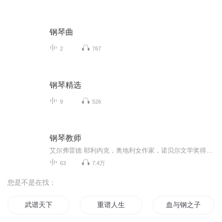
钢琴曲
2
767
钢琴精选
9
526
钢琴教师
艾尔弗雷德 耶利内克，奥地利女作家，诺贝尔文学奖得主，同时荣获不莱梅文学奖、柏林戏剧奖等诸多奖项
63
7.4万
您是不是在找：
武谱天下
重谱人生
血与钢之子