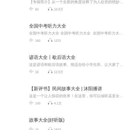
【专辑简介】从一个全新的角度诠释了为人处世的绝妙法则，处处透着玄机，处处可见智慧。从历史的高度告诉我们，适度妥协是一种智慧的“张扬”，“无为者”无所不为，而“潜行隐世”其实就是“伺机而动”。辩证的思维，犀利的论述，精妙的剖析，领悟到生活...
60
10.9万
全国中考听力大全
全国中考听力大全 全国中考听力大全 全国中考听力大全 全国中考听力大全全国中考听力大全 全国中考听力大全 全国中考听力大全 全国中考听力大全全国中考听力大全 全国中考听力大全 全国中考听力大全 全国中考听力大全
160
1372
谚语大全丨歇后语大全
这是谚语和歇后语故事。很适合给小学生听。让大家了解歇后语和谚语的故事。
16
12.9万
【新评书】民间故事大全 | 沐阳播讲
这是一个让人惊叹的世界！在这里，你可以倾听孟姜女的传说，可以了解腊八粥的来历，可以认识勇敢的哪吒，可以见识到鲁班精湛的技艺；在这里，你可以见识到人们对英雄主义的赞美，可以了解到人们对人道主义的夸奖……这个世界，就是中国民间故事的世界。它...
100
4.1万
故事大全(好听版)
24
1843