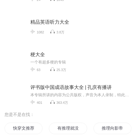
精品英语听力大全
1082
3.8万
梗大全
一个有超多梗的专辑
63
25.3万
评书版中国成语故事大全 | 孔庆有播讲
本专辑所讲的内容为公共版权，声音为本人录制，特此声明！业余时间录制，尽量保证每天一集！微评书为您讲述成语起源的同时，每集一个定场诗，不重复！脱稿演绎！部分定场诗来自《三国演义》，片头附赠三国小插曲。成语（chengyu,idioms）是中国汉字语言词...
401
363.4万
您是不是在找：
快穿文推荐
有推理就没有恋爱
推理向影帝