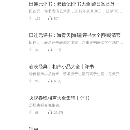
田连元评书：双镖记|评书大全|施公案番外
田连元，评书表演艺术家，2019年10月30日，获评“70年70人·杰出演播艺术家”。杰出演播艺术家。代表作品有《杨家将》、《水浒传》、《双镖记》等。以幽默的演绎风格，向听众呈现经典文学作品，为紧张刺激的剧情增添诙谐感。 其中《双镖记》是《施公案》的...
139
5万
田连元评书：海青天|海瑞|评书大全|明朝清官
田连元，著名评书表演艺术家，注重评书表演的生动性、形象性和生活化，注重丰富表现技巧，增强视觉效果。他幽默的表演风格被人称为“田氏风格”。 田连元×海青天 评书名家×经典故事 在喜马拉雅， 收听田连元经典评书《海青天》， 细听一代明朝清官海瑞的...
36
1.3万
春晚经典丨相声小品大全丨评书
经典相声小品传奇，艺术源于生活而高于生活，每天开心一分钟，爆笑一小时，热血一整天
245
6.6万
央视春晚相声大全集锦丨评书
历届央视春晚集锦。
66
29.2万
理由