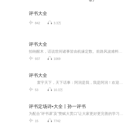
帝》
评书大全
842
3.3万
评书大全
拍响醒木，话说世间诸事皆由机缘定数。前路风波难料，是非曲折自有分晓，且听细细道来这一段人间百态，起落浮沉尽在书中。诸位看官，静听分说。自盘古开天，历朝历代，江山更迭，世事沉浮。朝堂之中有忠臣良相，疆场之上有铁血武将，江湖之间有侠义豪杰。...
937
1069
评书大全
寰宇天下，天下话事：阿润是我，我是阿润！欢迎关注、订阅、评论和分享，您的支持是我最大的动力！ 以铜为鉴，可以正衣冠;以人为鉴，可以明得失;以史为鉴，可以知兴替。 本专辑旨在以声音形式传播中华文化，中华名族崛起...
53
10.3万
评书定场诗•大全丨孙一评书
为配合“评书课”及“赞赋大贯口”让大家更好更完善的学习评书，孙一先生又隆中推出“评书定场诗”特辑。让评书爱好者更全面的了解评书学习评书。
15
7742