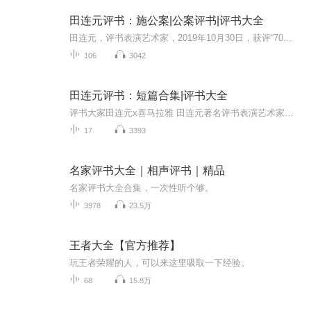
田连元评书：施公案|公案评书|评书大全
田连元，评书表演艺术家，2019年10月30日，获评“70年70人·杰出演播艺术家”。杰出演播艺术家。代表作品有《杨家将》、《水浒传》、《双镖记》等。以幽默的演绎风格，向听众呈现经典文学作品，为紧张刺激的剧情增添诙谐感。《施公案》，清代民间通俗公案...
106
3042
田连元评书：短篇合集|评书大全
评书大家田连元x喜马拉雅 田连元著名评书表演艺术家、国家一级演员，曾获得中国曲艺牡丹奖终生成就奖 。 田连元的短篇评书集锦，故事短小精炼带给你不一样的评书体验 本专辑包含给袁阔成出难题、白字司令、胡不字、富翁的许诺等有趣好玩的评书故事 让你更...
17
3393
名家评书大全｜相声评书｜精品
名家评书大全合集，一次性听个够。
3978
23.5万
王者大全【官方推荐】
玩王者荣耀的人，可以来这里吸取一下经验。
68
15.8万