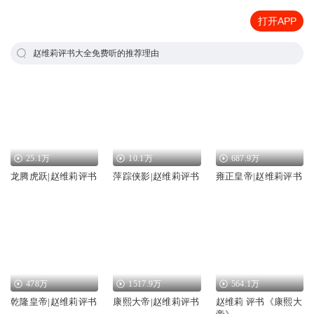
打开APP
赵维莉评书大全免费听的推荐理由
25.1万
10.1万
687.9万
龙腾虎跃|赵维莉评书
萍踪侠影|赵维莉评书
雍正皇帝|赵维莉评书
478万
1517.9万
564.1万
乾隆皇帝|赵维莉评书
康熙大帝|赵维莉评书
赵维莉 评书《康熙大