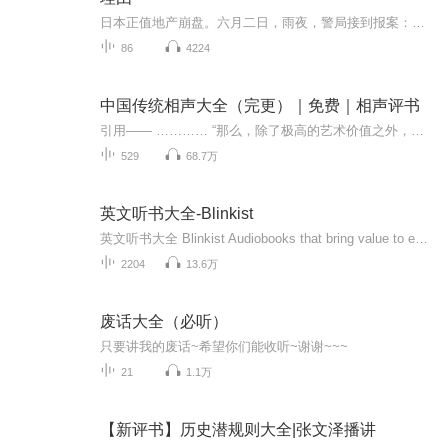
日本正值地产崩盘。六月二日，雨夜，警局接到报案：千住北美好新城的2025号小系一家四口惨遭灭门。然而警方逐渐了解到，四名死者不但并非小系一家，彼此之间甚至毫无关系！在最具实力作家宫部美雪不动声色的细密叙述中，这起灭门血案有如一块巨大的磁石，将人与人的疏离与冷漠、人与内心的矛盾与纠结、人与社会的失调与错位，织成一幅泡沫经济破灭后的浮世绘，如白描、如特写、如慢镜头一样苍凉地从天垂挂。
86
4224
中国传统相声大全（完更）｜免费｜相声评书
引用—— ………… “那么，除了极高的艺术价值之外，传统相声的价值还体现在哪里呢？ 我以为，还体现在它极高的认识价值上。 如同恩格斯把巴尔扎克当作整个的法国历史，列宁把托尔斯泰当作俄国革命的一面镜子，毛泽东把《红楼梦》当作中国封建社会的衰亡...
529
68.7万
英文听书大全-Blinkist
英文听书大全 Blinkist Audiobooks that bring value to everyone to improve life quality and efficiency.
2204
13.6万
废话大全（必听）
只要讲我的废话~希望你们能收听~谢谢~~~
21
1.1万
【新评书】历史潜规则大全|张文泽播讲