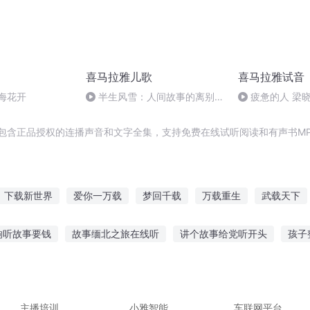
喜马拉雅儿歌
喜马拉雅试音
海花开
半生风雪：人间故事的离别与
疲惫的人 梁
缠绵
包含正品授权的连播声音和文字全集，支持免费在线试听阅读和有声书M
下载新世界
爱你一万载
梦回千载
万载重生
武载天下
之后
超星空下载
万载第一神帝
天生小雅
梦游万载
响听故事要钱
故事缅北之旅在线听
讲个故事给党听开头
孩子
车故事在线听
听妈妈讲故事的宝贝
2岁宝宝 睡前故事 听
听家
人听故事
听故事的孩子不缺爱
主播培训
小雅智能
车联网平台