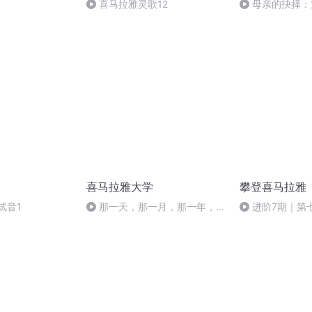
喜马拉雅灵歌12
母亲的抉择：
护-舒秦手记-106
喜马拉雅大学
攀登喜马拉雅
试音1
那一天，那一月，那一年，那
进阶7期｜第
一世
三｜试读1