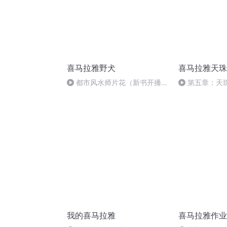
喜马拉雅野犬
喜马拉雅天珠
都市风水师片花（新书开播
第五章：天
啦，小伙伴们来听喽！）
措思—湖珠和
我的喜马拉雅
喜马拉雅作业