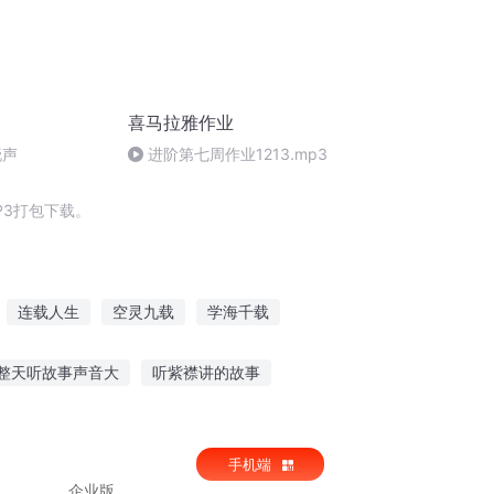
喜马拉雅作业
晓声
进阶第七周作业1213.mp3
P3打包下载。
连载人生
空灵九载
学海千载
九命载歌
千载世界
万载空青
整天听故事声音大
听紫襟讲的故事
乡故事幼儿园
英雄故事作文听读版
手机端
企业版