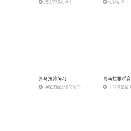
把往事留在风中
七颗钻石
喜马拉雅练习
喜马拉雅试音
神秘庄园的怪病传闻
手可摘星宿 