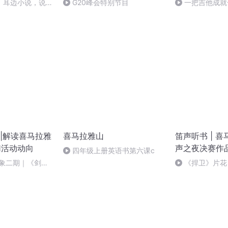
】耳边小说，说进
G20峰会特别节目
一把吉他成就
|解读喜马拉雅
喜马拉雅山
笛声听书 | 喜
切活动动向
声之夜决赛作
四年级上册英语书第六课c
万象二期｜《剑
《捍卫》片花
《陈二狗》正版演
书，我想呈献的
儿子，哪有岁月