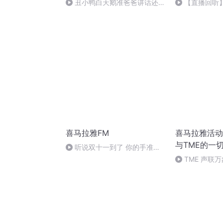
丑小鸭白天鹅准爸爸讲话还有
【直播回听
154天见面
你心里
喜马拉雅FM
喜马拉雅活动
与TME的一
听说双十一到了 你的手准备
剁了吗_轻松一哈
TME 声联
来》《雪中》
播招募全解析