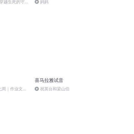
穿越生死的守
妈妈
420627
喜马拉雅试音
七周｜作业文本
祝英台和梁山伯