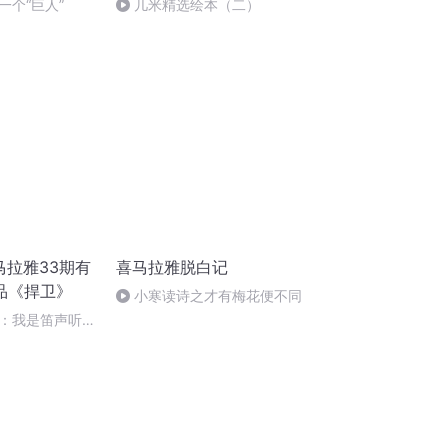
一个“巨人”
几米精选绘本（二）
马拉雅33期有
喜马拉雅脱白记
品《捍卫》
小寒读诗之才有梅花便不同
：我是笛声听
是丈夫、父亲、
静好