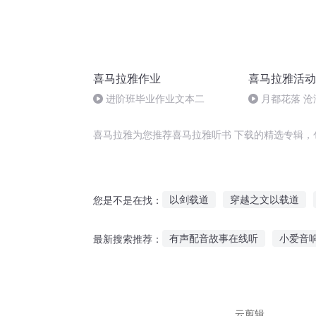
喜马拉雅作业
喜马拉雅活动
进阶班毕业作业文本二
月都花落 沧
喜马拉雅为您推荐喜马拉雅听书 下载的精选专辑，
以剑载道
穿越之文以载道
您是不是在找：
灵以载道
万载重修
万载
有声配音故事在线听
小爱音
最新搜索推荐：
蚊子怪兽故事在线听
宝贝汽
五岁宝宝听故事软件
月下老
云剪辑