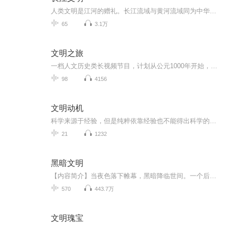
人类文明是江河的赠礼。长江流域与黄河流域同为中华文明的发祥地，这是史学界的共识，也是中华文明满天星斗、多元一体的印证。本书提纲契领、面面俱到，从时间、空间、自然、文化多个维度讲述，同时又简明、易读、丰富，是史学名家面向大众推出的文化读本...
65
3.1万
文明之旅
一档人文历史类长视频节目，计划从公元1000年开始，一直持续20年
98
4156
文明动机
科学来源于经验，但是纯粹依靠经验也不能得出科学的结论韩启德：二十一世纪医学的进展仍将取决于现代科学技术的进展，与其他学科的交叉是二十一世纪医学取得突破性进展的必然途径何祚庥：凡是符合四个规律要求、适合于中国情况的，就是先进的生产力。路甬...
21
1232
黑暗文明
【内容简介】当夜色落下帷幕，黑暗降临世间。一个后世称为“黑暗”的大时代来临，人类展开了又一次的新进化。带着末世生存十年的记忆，回到了末世发生的当天，叶晨唯一能够做到，就是保护好身边的人，然后……以一个蚂蚁的力量，踏上这个世界的巅峰！迷离...
570
443.7万
文明瑰宝