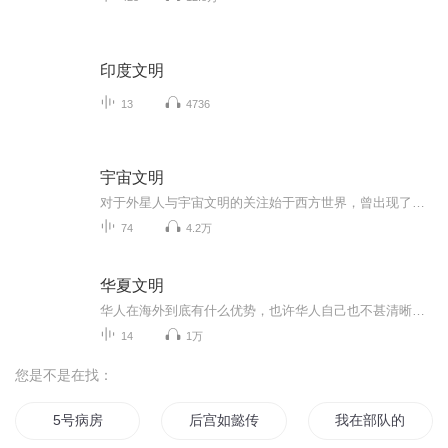
印度文明
13
4736
宇宙文明
对于外星人与宇宙文明的关注始于西方世界，曾出现了一批严肃的研究著作和颇有影响的研究人员。但是，也有相当一部分人的研究是庸俗的、为迎合读者口味的猎奇，无视当代天文学、生命科学与历史学的成就，将古今几乎所有的难解之谜归之为外星人, 侈谈什么外...
74
4.2万
华夏文明
华人在海外到底有什么优势，也许华人自己也不甚清晰，然而，翻开我们自己的历史，看看我们优势了多少年，对世界的文化产生了怎样的影响，或许我们的心态和自信就不一样了……
14
1万
您是不是在找：
5号病房
后宫如懿传5
我在部队的那5年