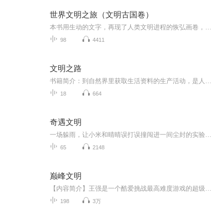
世界文明之旅（文明古国卷）
本书用生动的文字，再现了人类文明进程的恢弘画卷，堪称一部贯通整个人类社会文明史的简明百科全书，串联起全部人类文化的瑰宝，并以其光辉不朽的价值与流传恒久的魅力，成就一部世界历史通俗读物。本书具有很强的系统性、知识性和可读性，不仅是广大读者...
98
4411
文明之路
书籍简介：到自然界里获取生活资料的生产活动，是人类最根本的生存之道。人和工具的结合构成了生产力，研究生产力发展规律的科学即经济学。经济学的总称是——政治经济学，又可细分为四个部分：政治学、管理学、制度学和逻辑学。逻辑学是经济学的基础，它...
18
664
奇遇文明
一场躲雨，让小米和晴晴误打误撞闯进一间尘封的实验室，顺手翻开了那本蒙灰的《晶心时空之约》——谁承想，这竟是一台时空穿梭机的“说明书”。两个孩子稀里糊涂地穿越了一万四千年，撞上了光蚀菌大爆发、亚特兰蒂斯沉没、波江文明的内战，还顺便发现：那...
65
2148
巅峰文明
【内容简介】王强是一个酷爱挑战最高难度游戏的超级玩家，他加入了一群由高维超级生物，也就是俗称神的家伙们主导的建设争霸流游戏，从史前石器时代建立自己的文明与其他玩家文明在不同的时空竞赛。波斯战象，蒙古轻骑，斯巴达勇士，条顿武士，维京海盗，...
198
3万