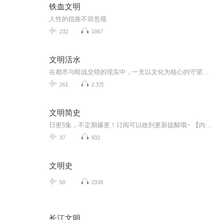
铁血文明
人性的扭曲不容忽视
232
1867
文明活水
在都市与暗战交错的现实中，一支以文化为核心的守望者，对抗试图以专利、基因与克隆标准化全球传统的跨域集团。她们以活水、声纹为载体，将‘活态传承’编码进去中心化网络，追索历史遗绪与‘蛇缠剑’纹章的真相，直面‘冬至协议’的收割程序，最终以母树...
261
2.3万
文明简史
日更5集，不定期爆更！订阅可以收到更新提醒哦~ 【内容简介】 在宇宙长河中，人类的历史也许只是短暂的一瞬；但是在人类的发展史中，所创造的文明足以满足人类存在的自豪感。《文明简史》一书，主要包含了房龙的两部作品——《文明的开端》和《发明的...
37
932
文明史
50
2338
长江文明