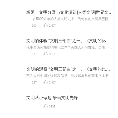
绵延：文明分野与文化演进|人类文明|世界文明通识
在5000多年的人类文明史中，为何有的文明早已陨落销匿，而有的文明则薪火相传、绵延至今？不同文明间的交流与互动，对今日世界形成了哪些影响？东方文明以保守内敛著称，而西方文明则浪漫奔放，为何两者走出了截然不同的道路？ 在这本别...
103
2.4万
文明的体验|“文明三部曲”之一、《文明的比较》续篇
伦半岛为何能影响现代世界？英国人为何古怪、自嘲、难以捉摸？英国人为何虚伪：相信平等，却在奴隶贸易中扮演了重要的角色？本书是英国剑桥大学人类学教授艾伦·麦克法兰的“文明三部曲”之一、《文明的比较》续篇，记录了长达七十多年的观察和体验，以亲...
57
3.1万
文明的观察|“文明三部曲”之一、《文明的比较》续篇
西方人对中国的误解和偏见、刻板印象从何而来？本书是英国剑桥大学人类学教授艾伦·麦克法兰的“文明三部曲”之一、《文明的比较》续篇，是一部长达二十多年的田野调查，探寻汉语文化圈的特质，研究西方偏见和焦虑的根源。作者从人类学角度，以旁观者的身...
127
2.9万
文明从小做起 争当文明先锋
4
3239