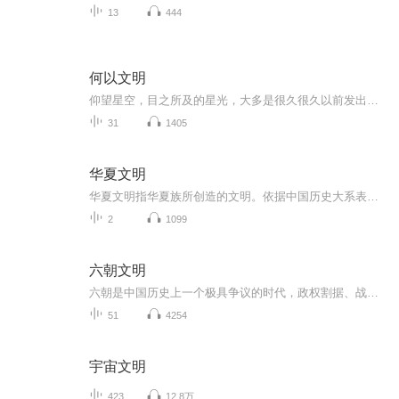
13
444
何以文明
仰望星空，目之所及的星光，大多是很久很久以前发出来的，因为那些星星都离我们太远了。比如，将我们所在的银河系比作一座大城市，地球离银河市中心的距离就已超过2.5万光年。又或者说，如果曾经有外星人对着太空发出一束电波，讲述他们的文明，当地球上的...
31
1405
华夏文明
华夏文明指华夏族所创造的文明。依据中国历史大系表顺序和古籍记载，华夏文明经历了有巢氏 、燧人氏、伏羲氏、神农氏（炎帝） 、黄帝（轩辕氏）、尧、舜、禹等时代。后来的炎帝和黄帝为共主，华夏先民在黄河流域留下众多的文化和文明遗址。
2
1099
六朝文明
六朝是中国历史上一个极具争议的时代，政权割据、战争频发、人口迁徙让中国社会发生了巨大变化。但正是在这个所谓的“黑暗时期”，中国的艺术、技术、思想和文化都取得了巨大的创新和发展。丝绸之路不仅带来了外来货物，也带来了新的宗教和文化。得益于民...
51
4254
宇宙文明
423
12.8万