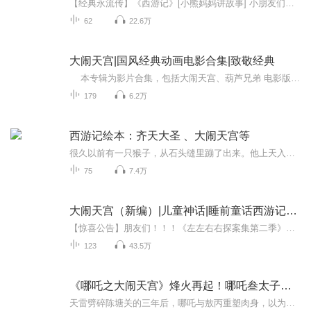
【经典永流传】《西游记》[小熊妈妈讲故事] 小朋友们，一场超酷的西天取经大冒险马上开始啦！ 瞧，会七十二变的孙悟空来啦，他拿着金箍棒，一个筋斗就是十万八千里，专门降妖除魔；胖乎乎的猪八戒也赶来凑热闹，背着大钉耙，虽然有点贪吃偷懒，却总能带...
62
22.6万
大闹天宫|国风经典动画电影合集|致敬经典
本专辑为影片合集，包括大闹天宫、葫芦兄弟 电影版、宝莲灯、黑猫警长之翡翠之星、白雪公主、孔雀公主等等经典影片。欢迎订阅收看！ 影片《大闹天宫》根据古典文学名著《西游记》前七回改编；由于当时没有电脑制作，全凭手中的一支画笔。一般说，1...
179
6.2万
西游记绘本：齐天大圣 、大闹天宫等
很久以前有一只猴子，从石头缝里蹦了出来。他上天入地会七十二般变化，翻一个筋斗就是十万八千里。可是这只猴子大闹天宫得罪了天上的玉皇大帝，被如来佛祖压在了五行山下，直到一个要去西天取经的和尚路过才得救。这只猴子呀，就是孙悟空。这个故事，就是...
75
7.4万
大闹天宫（新编）|儿童神话|睡前童话西游记故事
【惊喜公告】朋友们！！！《左左右右探案集第二季》来啦！！！！！这季会发生什么样的精彩故事呢，快来和小影一起收听吧~【内容简介】在很久很久以前，石头里蹦出了一只小猴子，这只猴子可了不得，一个跟头就能翻十万八千里，还会七十二变，他就是齐天大圣...
123
43.5万
《哪吒之大闹天宫》烽火再起！哪吒叁太子枪芒破天穹！
天雷劈碎陈塘关的三年后，哪吒与敖丙重塑肉身，以为能斩断宿命因果。然而天庭的阴影从未消散——“神佛不过苍生棋子，而我，要做执棋之人。”哪吒以焚天业火撕裂天穹，敖丙挥动万龙甲召唤四海怒涛，二人联手破界直闯凌霄！从海底归墟到南天门决战，他们以...