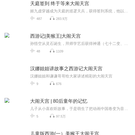
天庭签到 终于等来大闹天宫
姬九虚穿越成为天庭的巡逻天兵，获得签到系统，他以为神仙般的日子就要来了，却发现大闹天宫还没开始，为了不成为炮灰，不被猴子一棒子砸死，姬九虚在天庭四处签到，兜率宫签到，获得九转金丹；太清宫签到，获得一气化三清；凌霄宝殿签到，获得混沌不灭功...
487
283.9万
西游记|美猴王|大闹天宫
孙悟空从灵石诞生，拜师学艺后获得神通（七十二变、筋斗云等），因不满天庭轻视，自封“齐天大圣”，与天庭对抗。龙宫夺宝孙悟空闯入东海龙宫，强取定海神针（金箍棒），龙王告上天庭，玉帝试图招安。天庭招安玉帝封孙悟空为“弼马温”（养马小官），悟空...
48
1109
汉娜姐姐讲故事之西游记大闹天宫
汉娜姐姐和谦谦哥哥给大家讲述精彩的大闹天宫
9
676
大闹天宫 | 80后童年的记忆
儿子从小喜欢听故事，于是萌生了把动画中国卷变为音频的念头，这是我在”喜马拉雅电台“做的个人故事节目，第一卷【大闹天宫篇】，希望大家喜欢 ：）
5
97.5万
儿童版西游(一）美猴王大闹天宫