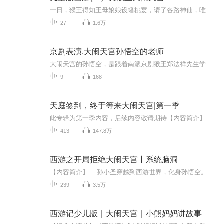
一日，猴王得知王母娘娘设蟠桃宴，请了各路神仙，唯独没有请他。猴王火冒三丈，大闹瑶池，打得杯盘狼藉，他独自开怀痛饮，又吃了太上老君的九转金丹，收罗了所有酒菜瓜果，回花果山与众猴摆开了神仙酒会。玉帝暴怒，倾天宫之兵将，捉拿猴王。交战中猴王中...
27
1.6万
京剧表演.大闹天宫孙悟空的老师
大闹天宫的孙悟空，是跟着南派京剧猴王郑法祥先生学的表演，这本书是郑法祥先生关于京剧表演孙悟空的口述。
9
168
天庭签到，终于等来大闹天宫|第一季
此专辑为第一季内容，后续内容敬请期待【内容简介】姬九虚穿越成为天庭的巡逻天兵，获得签到系统，本以为神仙般的日子要来了，却发现大闹天宫还没开始，为了不成为炮灰，不被猴子一棒子砸死，姬九虚在天庭四处签到，兜率宫签到，获得九转金丹；蟠桃园签到...
413
147.8万
西游之开局拒绝大闹天宫丨系统脑洞
【内容简介】 孙小圣穿越到西游世界，化身孙悟空。不做取经工具人，发誓绝不闹天宫。牛魔王：贤弟，我们打上天庭，平分三界。孙小圣：你竟敢对天庭不敬，我同你恩断义绝！系统：拒绝大闹天宫第一次，奖励混沌先天至宝【噬魂枪】！玉帝：那个猴子怎...
239
3.5万
西游记少儿版｜大闹天宫｜小熊妈妈讲故事