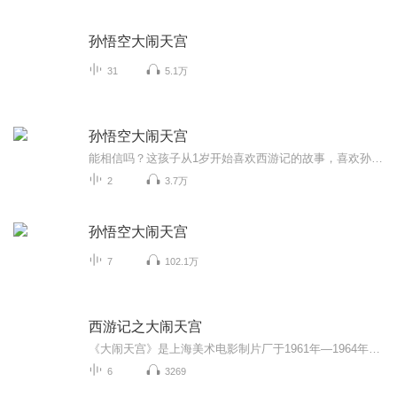
孙悟空大闹天宫
31
5.1万
孙悟空大闹天宫
能相信吗？这孩子从1岁开始喜欢西游记的故事，喜欢孙悟空。 小时候各种金箍棒可以把家里所有东西都cei了，可以轮着棒子打每个家庭成员 爷爷给他做了纸的金箍棒有数十个 泡沫的，桃木的，塑料的 其中最最喜欢的是孙悟空大闹天宫的章节 钱儿爸的超级西游记目...
2
3.7万
孙悟空大闹天宫
7
102.1万
西游记之大闹天宫
《大闹天宫》是上海美术电影制片厂于1961年—1964年制作的一部彩色动画长片，根据古典文学名著《西游记》前七回改编。该片以神话形式，通过孙悟空闹龙宫、反天庭的故事，比较集中而突出地表现了主角孙悟空的传奇经历。 大龙哥用声音讲述，为小朋友们还原了《西游记》中的经典故事——《大闹天宫》。...
6
3269