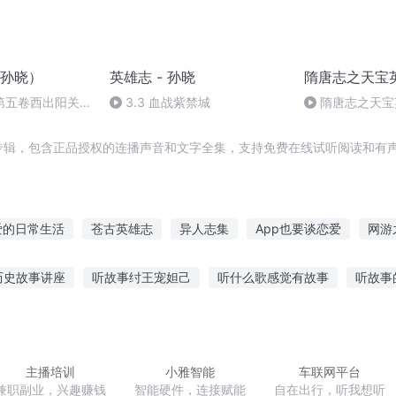
孙晓）
英雄志 - 孙晓
隋唐志之天宝
志第五卷西出阳关第
3.3 血战紫禁城
隋唐志之天宝
专辑，包含正品授权的连播声音和文字全集，支持免费在线试听阅读和有声
爱的日常生活
苍古英雄志
异人志集
App也要谈恋爱
网游
英雄意志
反派英雄志
九州列雄志
三国志之风云再起
历史故事讲座
听故事纣王宠妲己
听什么歌感觉有故事
听故事
雄心壮志
东周英雄志
可怕故事在线听
小丑鼠的阴谋听故事
正经说话就像听故事
听
花灵异故事在线听
凯叔讲故事听什么
主播培训
小雅智能
车联网平台
兼职副业，兴趣赚钱
智能硬件，连接赋能
自在出行，听我想听