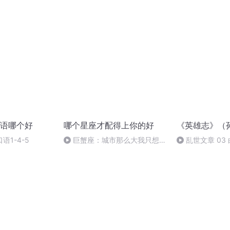
语哪个好
哪个星座才配得上你的好
《英雄志》（
语1-4-5
巨蟹座：城市那么大我只想和
乱世文章 03
你有个家|I want to have a
home with you|想和你有個家