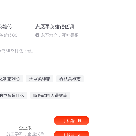
英雄传
志愿军英雄很低调
英雄传60
永不放弃，死神畏惧
书MP3打包下载。
之壮志雄心
天穹英雄志
春秋英雄志
云梦英雄志
洪荒英雄志
的声音是什么
听伤欲的人讲故事
十位皇帝故事
关于幼儿听故事的文案
手机端
企业版
员工学习，企业买单
电脑端