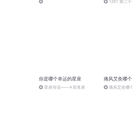
1261 第
吾皇万岁万万岁
你是哪个幸运的星座
痛风艾灸哪个
星座传说——♓️双鱼座
痛风艾灸哪