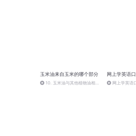
的未来
玉米油来自玉米的哪个部分
网上学英语口
10. 玉米油与其他植物油相比
网上学英语口
有何优势？