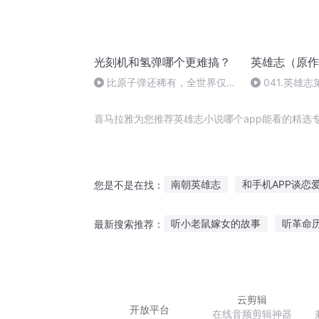
光刻机和氢弹哪个更难搞？
英雄志（原作
比原子弹还稀有，全世界仅2
041.英雄
个国家掌握，制造光刻机太难了
一章银川公主
喜马拉雅为您推荐英雄志小说哪个app能看的精选
南朝英雄志
和手机APP谈恋
您是不是在找：
幻想※英雄志
修仙之超级APP
听小老鼠嫁女的故事
听革命
最新搜索推荐：
异次元通讯APP
中洲英雄志
幼儿语音故事在线连听
小朱
听朋友分享故事的软件
爆米
云剪辑
开放平台
在线音频剪辑神器