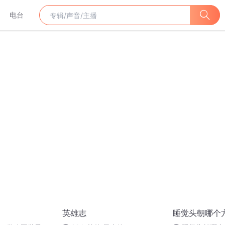
电台
英雄志
睡觉头朝哪个