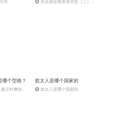
方向
东吴霸业奠基者孙坚（二）建
立霸业
是哪个型格？
犹太人是哪个国家的
，建立时爽快，
犹太人是哪个国家的