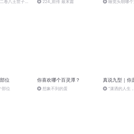
二十二卷八王世子之
224_前传 最末篇
睡觉头朝哪个
（6）
部位
你喜欢哪个百灵潭？
真说九型｜你
个部位
想象不到的蛋
“潇洒的人生
离开时洒脱”