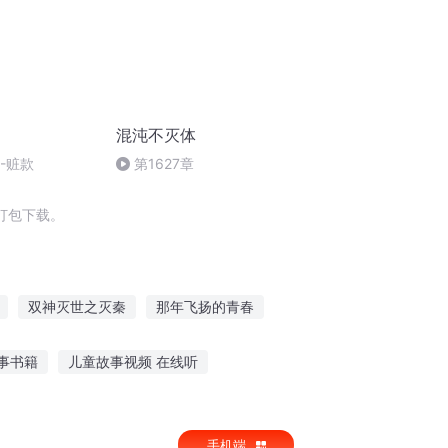
混沌不灭体
2-赃款
第1627章
打包下载。
双神灭世之灭秦
那年飞扬的青春
飞扬
生命飞扬
重生之神才飞扬
事书籍
儿童故事视频 在线听
可以听故事的软件
给别人讲故事听的
手机端