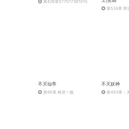
王|赘婿
第426章577077381015
第524章 
不灭仙帝
不灭妖神
第96章 精灵一族
第493章：