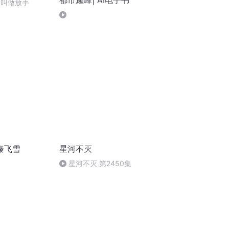
都市巅峰| AI电子书
种爱叫做放手
秦飞雪
星河不灭
星河不灭 第2450集