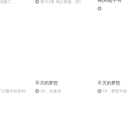
神|AI电子书
们结婚了。
第113章 鸠占鹊巢（四）
不灭的梦想
不灭的梦想
子们眼中的安利
39，结束语
19，梦想中
地飞翔——马丁