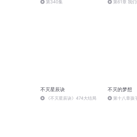
第340集
第61章 我
不灭星辰诀
不灭的梦想
《不灭星辰诀》474大结局
第十八章孩