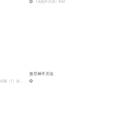
《元始不灭决》942
形尽神不灭论
的乐园（7）自由
夫妇