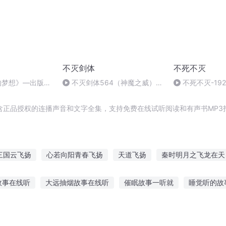
不灭剑体
不死不灭
的梦想》—出版者
不灭剑体564（神魔之威）
不死不灭-19
【完】
含正品授权的连播声音和文字全集，支持免费在线试听阅读和有声书MP3
三国云飞扬
心若向阳青春飞扬
天道飞扬
秦时明月之飞龙在天
异飞扬
长歌飞扬
人生飞扬
我本飞扬
飞扬大帝
我血
故事在线听
大远抽烟故事在线听
催眠故事一听就
睡觉听的故
红梅
故事哪里听的
听张叔讲故事在线听免费
听哭何炅的故事
推荐