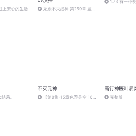
cv演播
1.73 有一
终过上安心的生活
龙殿不灭战神 第259章 差距
(欢迎订阅关注）
不灭元神
霸行神医叶辰
大结局。
【第8集-15章色即是空 16
完整版
章“护”产科医生】