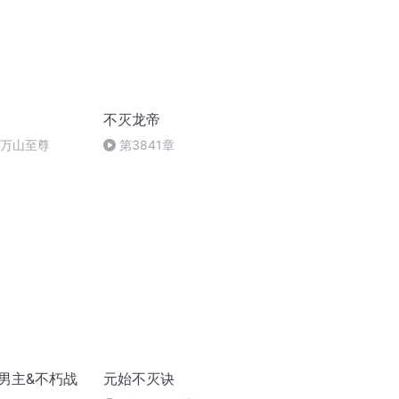
不灭龙帝
 万山至尊
第3841章
男主&不朽战
元始不灭诀