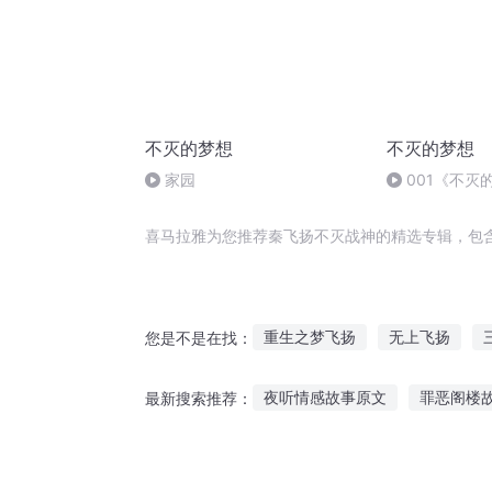
不灭的梦想
不灭的梦想
家园
001《不灭
序
喜马拉雅为您推荐秦飞扬不灭战神的精选专辑，包
重生之梦飞扬
无上飞扬
您是不是在找：
青春飞扬时
秦风飞扬
神
夜听情感故事原文
罪恶阁楼
最新搜索推荐：
飞扬仙帝
不灭战神秦飞扬马
我讲故事给妹妹听
花园宝宝