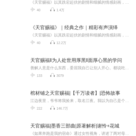
《天官赐福》以其跌宕起伏的剧情和细腻的情感刻画，展现了神话与人间的交织。书中讲述了昔日神官谢怜历经磨难，重新登上神坛，与神秘少年花城之间的深厚羁绊。故事融合了奇幻与浪漫元素，塑造出一个充满生机的仙侠世界。从宏大的神界设定到细腻的角色描绘...
40
1.4万
《天官赐福》｜经典之作｜精彩有声演绎
《天官赐福》以其跌宕起伏的剧情和细腻的情感刻画，展现了神话与人间的交织。书中讲述了昔日神官谢怜历经磨难，重新登上神坛，与神秘少年花城之间的深厚羁绊。故事融合了奇幻与浪漫元素，塑造出一个充满生机的仙侠世界。从宏大的神界设定到细腻的角色描绘...
40
12.2万
天官赐福‖为人处世用厚黑‖面厚心黑的学问
善解人意是什么东西，委屈我自己让别人开心。都说吃亏是福，那么我祝你福如东海，福星高照。谁影响我心情我就放弃谁，我只在乎三件事，我的钱，我的健康，我内心的平静。我从来不在乎别人对我的评价，自己的感受才是最重要的。任何消耗我的人和事，多看一...
133
3079
棺材铺之天官赐福|【千万读者】|恐怖故事
江边夜里，爷爷将我捡来，取名江夜。我以为自己是个孤儿，却不曾想十八岁那年，身边怪事开始不断发生。我没想过，江边飘来的红木棺材，改变了我的一生......更没想过，这辈子会和一口棺材，纠缠不清.......手里还有免费的点赞、分享、收藏、评论、月票或者...
222
146.7万
天官赐福|墨香三部曲|原著解析|谢怜+花城
《如果奔跑是我的宿命》通过女性视角，讲述了两对母女因一场车祸人生触底后重建心灵、点燃生命的家庭伦理励志故事。秀芳和秀丽是一对截然不同的姐妹，秀芳乐观、坚韧，丧夫后开炸鸡店为生，她将独生女儿拉扯成为了优秀的舞蹈教师，自己却因为吃卖剩下的炸...