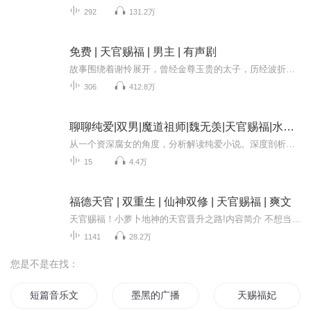
292
131.2万
免费 | 天官赐福 | 男主 | 有声剧
故事围绕着谢怜展开，曾经金尊玉贵的太子，历经波折，飞升之路跌宕起伏。当他再度飞升，邂逅花城，命运的齿轮自此开始转动。花城，这位强大又深情的鬼王，从年少时就对谢怜倾心，此后无论谢怜身处何种境地，都默默追随。在有声剧里，你能听见他们于铜炉山...
306
412.8万
聊聊纯爱|双男|魔道祖师|魏无羡|天官赐福|水千丞
从一个资深腐女的角度，分析解读纯爱小说。深度剖析人物形象、性格分析、成长环境、社会矛盾、情感纠葛等多个方面。分享一下这些优秀作品的感悟。并能够得到在现实社会中的一些启迪。想了解一下纯爱小说为什么这么有魅力，请听本书：聊聊纯爱，或许您可以...
15
4.4万
福德天官 | 双重生 | 仙神双修 | 天官赐福 | 爽文
天官赐福！小萝卜地神的天官晋升之路!内容简介 不想当天官的地神不是好萝卜！穿越成末流土地神？别慌！手握福德权柄，聚香火、掌福运。看似人畜无害，实则扮猪吃虎。在神道倾轧中，他以“苟道”藏锋，以福报破局，笑看风云。谁说福德不能称雄？且看小土地...
1141
28.2万
您是不是在找：
短篇音乐文献广播剧
墨黑的广播
天赐福妃