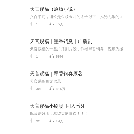
天官赐福（原版小说）
八百年前，谢怜是金枝玉叶的太子殿下，风光无限的天之骄子。谁知一朝得道飞升，成为万人供奉的武神，却是急转直下，一贬再贬贬无可贬。八百年后，谢怜又双叒飞升了。这一次没有信徒也没有香火，某日收破烂归来的路上，他将一个神秘少年捡回家中，而这少年，居然便是那位三界谈之色变的鬼王——花城。
1
3.9万
天官赐福｜墨香铜臭｜广播剧
天官赐福的一些广播剧片段，作者墨香铜臭，视频为搬运不定期更新想看更多其他内容请看我主页置顶专辑
1
6554
天官赐福｜墨香铜臭原著
天官赐福百无禁忌
301
18.5万
天官赐福小剧场+同人番外
配音爱好者，希望大家喜欢！！！
32
1.4万