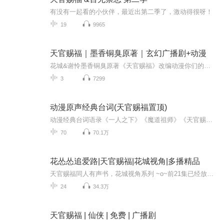
有没有一起看的小伙伴，最近出第二季了，激动得很呀！
19
9965
天官赐福｜墨香铜臭原著｜玄幻广播剧+动漫
花城&谢怜墨香铜臭原著《天官赐福》改编动漫你们的订阅是我的更新动力₍˄·͈༝·͈˄*₎◞ ̑̑谢谢啦为你花开满城，为你灯明三千。一手执剑，一手拈花，意喻“坐拥灭世之力，不失惜花之心。”神武道惊鸿一瞥，一念桥逢魔遇仙。为你战死是我至高无上的荣...
3
7299
动漫原声经典台词(天官赐福置顶)
动漫经典台词语录《一人之下》《魔道祖师》《天官赐福》《穿书自救指南》（人渣反派自救系统）《山河剑心》（千秋）《狐妖小红娘》
70
70.1万
花怂怂追爱路|天官赐福|花城视角|多播精品
天官赐福同人有声书，花城视角系列 ~o~前21集已经放送完毕啦~这个系列目前我们就打算做这么多啦~因为各方面的资源还是没有那么好，出来的效果也没那么理想T-T，之后会不定期出~~~ 所以~作者大大有话要说~~~：写于文前，看过我笔下的花城视角系列，应该知道我喜欢穿插回忆，之前的温柔乡是，铜炉成绝是，半月国寻殿下…这些都是以回忆的形式出现的。而今日的渊中人雨中笠同样是回忆形式出现，回忆结束才会是与君山重逢。 含私设，尽量在我的理解范围内去还原花花当时的...
24
34.3万
天官赐福 | 仙侠 | 免费 | 广播剧