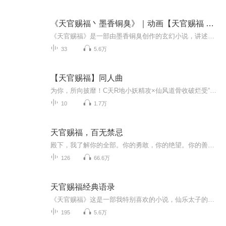
《天官赐福丶墨香铜臭》｜动画【天官赐福 百无禁忌】
《天官赐福》是一部由墨香铜臭创作的玄幻小说，讲述了仙乐国太子谢怜与绝境鬼王花城之间的故事。以下是《天官赐福》的主要内容：● 主角经历：谢怜原是太子殿下，后成为武神，经历了从天之骄子到被贬的曲折经历。● 角色关系：谢怜和花城之间的关系是小说...
33
5.6万
【天官赐福】同人曲
为你，所向披靡！C天R地小妖精攻×仙风道骨收破烂受“听说了没，天界那个收破烂的公务员，跟鬼界第一大佬有一腿！！！”【 天官赐福】同人曲，持续更新ing
10
1.7万
天官赐福，百无禁忌
殿下，我了解你的全部。你的勇敢，你的绝望。你的善良，你的痛苦。你的怨恨，你的憎恶。你的聪明，你的愚蠢。如果可以，我愿意你把我当成垫脚石，过河拆的桥，向上爬要踩的尸骨，活该千刀万剐的罪人。但我知道你不会。我愿永不安息。殿下，信我，我会回来的，我永远是你最忠实的信徒！ “如果你的梦想是拯救苍生，那我的梦想，便只唯你一人。” “你会……不得安息的？” “我愿永不安息。” “如果你心爱之人知道你为了自己无法安息，恐怕会烦恼歉疚吧。” “那我不让他知道我为什么走就好了。” “见得多了，总会知道的。” “那我也不让他发现我在保护他就好了。” “为你战死是我至高无上的荣耀，天下无不散之宴席，但我永远不会离开你。等我，殿下。” 对于我而言，风光无限是你，跌落尘埃是你，重点是你，而不是怎样的你。 “我有一个心爱之人还在这世上。” “我想保护他。” “我愿永不安息。” “那我不让他知道我为什么不走就好了。” “那我不让他知道我在保护他就好了。” “为你战死是我至高无上的荣耀。” “我永远是您最忠诚的信徒。” “我不会忘的。” “我不会的。” “信我，殿下。”
126
66.6万
天官赐福经典语录
《天官赐福》这是一部我特别喜欢的小说，仙乐太子的大爱无私让我感动，血雨探花对爱情的执着亦让我钦佩，看过小说，看过漫画，看过动画，自己想把自己喜欢的语录分享给大家，希望同样喜欢这部小说的朋友一起交流讨论，也可以把你的心得体会私信给我。每晚21：00～22：00更新，敬请关注！...
195
5.6万