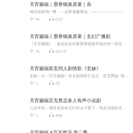
天官赐福｜墨香铜臭原著｜杂
神武道惊鸿一瞥，一念桥逢魔遇仙。————————————————发的东西很杂，改了一下动漫加广播剧加卡点，就这三种“如果不知道你活下去有什么意义，那么就姑且把我当做你活下去的意义，把我当做支撑你活下去的支柱吧”“天下无不散之宴席，但我永...
64
6.3万
天官赐福丨墨香铜臭原著｜玄幻广播剧
《天官赐福》，是由知名作家墨香铜臭所创作的一部古风小说作品。该小说以修真为背景，通过讲述主人公在修仙之路上奋发努力，最终成为天官的故事，展现了一种积极向上的人生态度和勇往直前的精神风貌。本文将从故事情节、小说特点、影响力等角度，对《天官...
25
125.1万
天官赐福双玄同人剧情歌《玄缺》
玄缺—记《天官赐福》双玄剧情歌灯花灭，双玄两缺 制作组原著：《天官赐福》—墨香铜臭原曲：《偃月.忘川落》—smile_小千策划：南歌【群音说】@CV南歌编导：深海【群音说】@深海少女7758词作：祝歌@祝歌Merely曲绘：燕知白@燕知白海报：花前【群音说】@杂牌编剧花前题字：佳人@许熠后期：顾简溪@顾简溪YE混音：秦井悠【语翼配音组】@井薇SelenePV：三水【裔美声社】@风中摇曳的三水 配音组贺玄：老恒【群音说】@H老恒师青玄：顾辰【翼之声】@CV顾辰谢怜：東...
1
3万
天官赐福百无禁忌多人有声小说剧
八百年前，谢怜是金枝玉叶的太子殿下，风光无限的天之骄子。谁知一朝得道飞升，成为万人供奉的武神，却是急转直下，一贬再贬贬无可贬。八百年后，谢怜又双叒飞升了。这一次没有信徒也没有香火，某日收破烂归来的路上，他将一个神秘少年捡回家中，而这少年，居然便是那位三界谈之色变的鬼王——花城！本文构建了一个与众不同的仙侠世界，设定新奇，烟火气息浓烈。叙事大胆狂野，时而娓娓道来，时而撒腿狂奔，或许也算别有一番风味。各路神仙纷纷扰扰，热热闹闹各显神通。但最令人向往的，还是两位主人公之间的感情了：...
2
4499
天官赐福 &百无禁忌 第二季