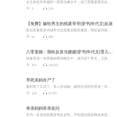
女主角意外穿越到一部复仇爽文中，成了恶毒婆婆的女儿，面对复杂的家庭关系和仇恨。随着对家庭矛盾的深入，她决心反击恶婆婆，保护嫂子和小侄女。她开始揭露婆婆的真面目，努力改变自己的命运。然而，面对重重阻碍和家族的压力，她是否能成功逆袭，找到真...
3
220
【免费】嫁给男主的残废哥哥|穿书|年代文|反派
影后苏曼英穿书成年代文恶毒女配苏曼英，绑定提词器，被迫按“剧本”行动。刚穿来就给小叔子送下春药的汤药，为不做杀人犯自己喝了。药效发作时面对残废老公魏建民，状况百出，她该如何改写命运？
64
695
八零宠婚：我给反派当嫂嫂|穿书|年代文|雪儿蜜朵
林曼穿进一本男频贴吧绿帽文中，成为绿了男主，又短命的女炮灰，不仅如此还有一个是恶魔大反派的小叔子...为了爱与正义，她怒改剧情，改变了绿帽男主的悲剧，挽救了即将黑化的反派小叔子。剧情已改，沈恒烨依旧军装昂然，战功赫赫。说好了要彼此放开对方的...
313
154.9万
早死亲妈诈尸了
夏时死了又活了。有人告诉她：她所生活的世界是一本后妈文。漂亮又单纯的年轻后妈是小白花女主，而她只是个单纯给后妈女主生孩子，送老公的早死炮灰亲妈。年轻漂亮的后妈出场后，会治愈她生的那个冷漠孤僻已黑化的儿子，温暖她死了老婆正空虚寂寞的老公。...
118
67.8万
单亲妈妈答亲友问
作为一名资深的离异带娃女性，平时接到很多网友来提问，不如把一些比较集中的问题，整理整理分享给大家听咯，嘿嘿