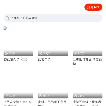
打开APP
五年级上册 已亥杂诗
9529
3.7万
9.7万
25己亥杂诗《五》
己亥杂诗
己亥杂诗其五 清龚自
珍
7.3万
9815
2459
《己亥杂诗》全315
灸绳～已巳年丁亥月
小学五年级上册英语