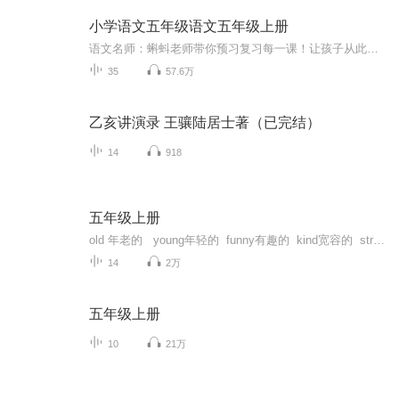
小学语文五年级语文五年级上册
语文名师：蝌蚪老师带你预习复习每一课！让孩子从此爱上语文！小学同步教材部编版语文知识讲解！1.预习部分，由蝌蚪老师帮你读通课文、学习字词、了解课文的主要内容、完成课后练习。2.复习部分，包括背诵课文、听写词语、积累好词好句、习题卡、识字卡、...
35
57.6万
乙亥讲演录 王骧陆居士著（已完结）
14
918
五年级上册
old 年老的 young年轻的 funny有趣的 kind宽容的 strict严厉的 polite有礼貌的 hard-working勤劳的 helpful助人为乐的;有用的 clever聪明的 shy害羞的
14
2万
五年级上册
10
21万