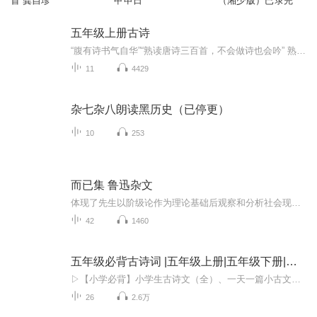
首 龚自珍
甲申日
（湘少版）已录完
五年级上册古诗
“腹有诗书气自华”“熟读唐诗三百首，不会做诗也会吟” 熟读唐诗对孩子以后的成长是非常有好处的。一起先从小学阶段必备古诗开始吧
11
4429
杂七杂八朗读黑历史（已停更）
10
253
而已集 鲁迅杂文
体现了先生以阶级论作为理论基础后观察和分析社会现象、记录“时代的眉目”的进取精神和大无畏精神。“连‘杂感’也被‘放进了应该去的地方’时，我于是只有‘而已’而已！”《而已集》语言精炼，勾画典型形象，讽刺鞭辟入里。都是先生对当时中国社会“许...
42
1460
五年级必背古诗词 |五年级上册|五年级下册|古诗文
▷【小学必背】小学生古诗文（全）、一天一篇小古文（365篇）、小学生文言文（小古文100篇）、唐诗300首▷【初中小四门】生物、地理、道法、历史▷【初中古诗文】中考古诗文60篇、初中古诗文138篇（上册+下册)▷【高中必背】高中古诗文72篇、古文观止100篇...
26
2.6万