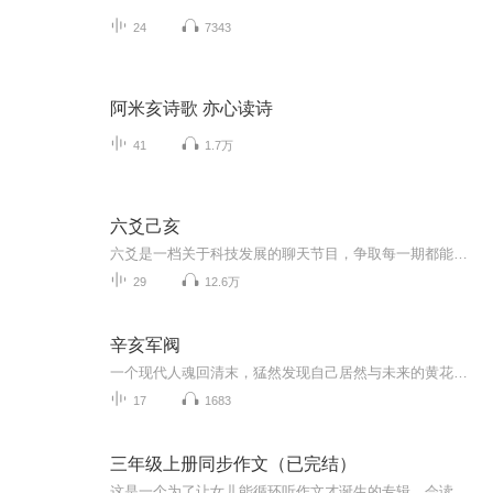
24
7343
阿米亥诗歌 亦心读诗
41
1.7万
六爻己亥
六爻是一档关于科技发展的聊天节目，争取每一期都能找到一位在各自领域有发言权的业内人物和主播小白于八卦中科普，增长知识。
29
12.6万
辛亥军阀
一个现代人魂回清末，猛然发现自己居然与未来的黄花岗烈士在一起，是舍身赴死，还是冷眼旁观？十万里锦绣江宏，五千年堂堂中华，难道就不能脚踏倭奴，称雄世界？不过要实现这些最要紧的是先保住小命hellip变革权谋种田清史民国
17
1683
三年级上册同步作文（已完结）
这是一个为了让女儿能循环听作文才诞生的专辑。会读音不标准，会快慢节奏，…