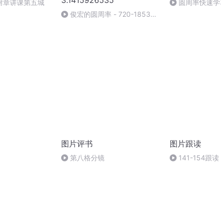
3.1415926535
03谢章讲课第五城
圆周率快速学
俊宏的圆周率 - 720-18535-
3600节点
图片评书
图片跟读
第八格分镜
141-154跟读