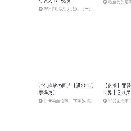
可设为“听”视频
粉丝要的暗
25-慎用吸引力法则 （一）显
化法则，吸引力法则，圆周率姐
姐
时代峰峻の图片【满500月
【多播】罪爱圆
票爆更】
世界 | 悬疑
〖❤️粉丝投稿〗TF家族-陈思
罪爱圆周率1
罕
世主（完）