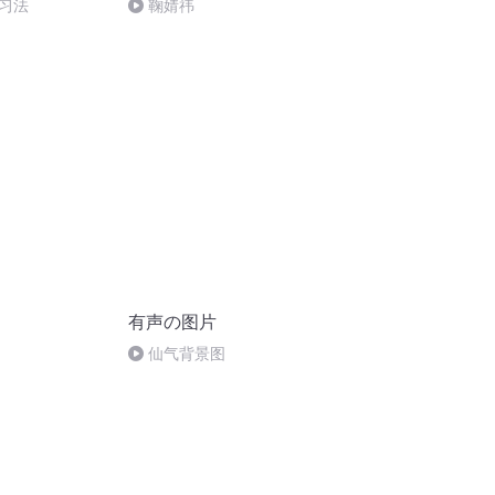
习法
鞠婧祎
有声の图片
仙气背景图