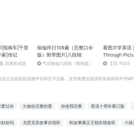
|指南车|千里
瑜伽拜日108遍（完整口令
看图片学英语 | E
学家|传记
版）附带图片|八段锦
Through Pict
7集 后辈的成就
气功瑜伽八段锦（精简版）
【3】P233
包含正品授权的连播声音和文字全集，支持免费在线试听阅读和有声书MP
界爱过你
欠她份完整的爱
你使我完整
星流十周年重订版
不完整的旋律
不完整时光
不会完整的世界与每一个我
死
有好处吗
戈壁灵异故事在线听
听故事雍正王朝在线收听
小孩
不完整的歌曲
完整版人生
都市之最强狂兵完整版
图腾碎片