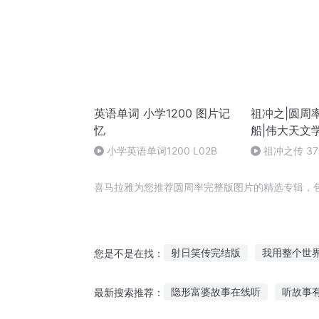
英语单词 小学1200 图片记
祖冲之|圆周率
忆
船|伟大天文
小学英语单词1200 L02B
祖冲之传 3
喜马拉雅为您推荐圆周率完整版图片的精选专辑，
射日笑传完结版
我用整个世
您是不是在找：
完美蓝图
我的整个世界是你
隐形富婆故事在线听
听故事
最新搜索推荐：
在整个世界游过
完整演出