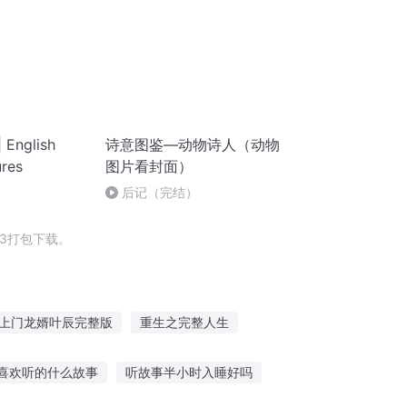
nglish
诗意图鉴—动物诗人（动物
ures
图片看封面）
后记（完结）
3打包下载。
上门龙婿叶辰完整版
重生之完整人生
神之碎片整理者
统率天下
喜欢听的什么故事
听故事半小时入睡好吗