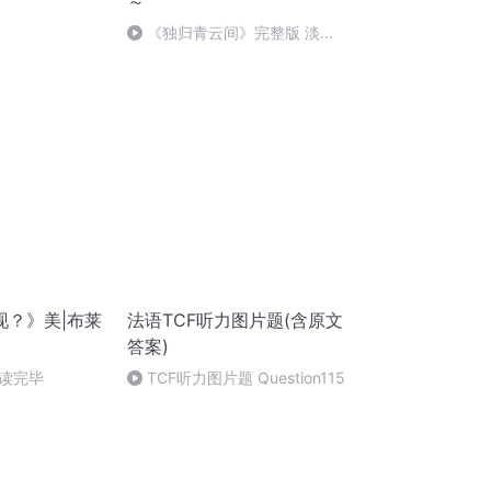
～
《独归青云间》完整版 淡淡
的刀感……
现？》美|布莱
法语TCF听力图片题(含原文
答案)
读完毕
TCF听力图片题 Question115