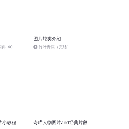
图片蛇类介绍
词典-40
竹叶青属（完结）
片小教程
奇喵人物图片and经典片段