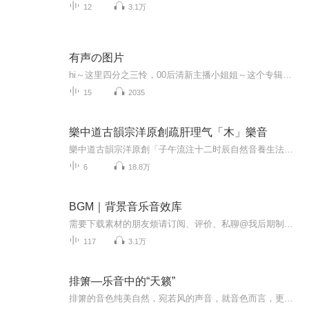
12
3.1万
有声の图片
hi～这里四分之三怜，00后清新主播小姐姐～这个专辑是由四分之三怜与微笑小熊工作室合作出版，由于都是千怜的工作室，所以质量保障十分，如果您恶意差评，说明您眼睛要么是x了，要么就是您道德有问题～好啦，也当作是千怜500粉丝的福利专辑叭别对我说我喜欢你你廉价的喜欢抵不上夏天的一根雪糕
15
2035
樂中道古韻宗洋原創疏肝理气「木」樂音
樂中道古韻宗洋原創「子午流注十二时辰自然音養生法」古韻宗洋，别號蓝天先生，樂中道創始人。出生音樂世家，入道门修行，走出宗教，弘扬中华禮樂文化，弘扬中华古韻養生文化！五行《木》樂音——-养护肝胆系统按子午流注聆听时辰：【子时、丑时】子时（午夜23时至1时）：胆经当令 子时是阴气与阳气交汇之时，万籁俱寂，是最好的睡眠时间。人在子时前入眠，胆方能完成代谢，“胆汁有多清，脑就有多清”。子时一阳生，阳气开始生发。《黄帝内经》里有一句话“凡十一藏皆取于胆’。取决于胆的生发，胆气生发起来，全身气血才能随之而起。丑时（凌晨1时至3时）：肝经当令肝主藏血，人卧则血归于肝。肝内血液充足，可维护肝的疏泄功能，使之冲和条达，充分发挥解毒滤过的作用。同时肝胆气机通顺有利于五藏六腑之气机条达。五藏六腑功能自可正常运行。备注：因子时与丑时为人睡眠之时，应以安宁为主，亦适合聆听《水》樂音和《土》樂音。按季节对应聆听时辰：【春季（寅时、卯时、辰时）】物理功能：助木生发，肝气条达舒畅音療原理：《木》樂音，朝气蓬勃，生机盎然，具有“木”之特性，可入肝，因木生火，亦可入心。《木》樂音养护肝胆系统，令肝气条达舒畅，肝血則柔和，木为火之母，肝血充足以生心血，可助心養神，有热心肠，心态积极开朗向上。若肝失疏泄，肝郁則氣逆，表现为情绪郁闷，易怒。重则面红耳赤，头痛眩晕，甚至出现吐血等现状，中医术语“肝气横逆，克犯脾土”，应对原则平肝潜阳。亦可以聆听《金》樂音来平衡之。亦可聆听《水》樂音来调和增补肝气。
6
18.8万
BGM｜背景音乐音效库
需要下载素材的朋友烦请订阅、评价、私聊@我后期制作素材库1、高保真背景音乐大全2、高保真场景音效大全持续更新中……类别A 片头、片尾、片花、背景音乐B 大自然背景音效C 各类场景背景音效D 还原电影原声音乐
117
3.1万
排箫—乐音中的“天籁”
排箫的音色纯美自然，宛若风的声音，就音色而言，更多的人喜欢把排箫归类为古典乐器，排箫音乐截然不同于嘈杂喧嚣的现代音乐，排箫声音如同天上的流云，超凡脱俗，人们习惯把排箫之音赞为"天籁之声"。