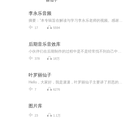
丽仙子
李永乐音频
摘要：”本专辑旨在解读与学习李永乐老师的视频。感谢李老师的课程，受益匪浅“。
17
5594
后期音乐音效库
小伙伴们在后期制作的过程中是不是经常找不到自己中意的音效和音乐，我会在这里不定期的分享一些我在后期制作的过程中使用的音乐和音效，欢迎小伙伴们订阅转发！有需要的小伙伴也可以站内私信我。
378
18万
叶罗丽仙子
Hello，大家好，我是潇潇，叶罗丽仙子主要讲了邪恶的女王，不仅占领了叶罗丽仙境，还妄想占领人类世界美丽的叶罗丽仙子，来到人类世界，帮助孩子们获得神秘的魔法，变身为勇敢的叶罗丽战士，保卫人类，对抗邪恶奇妙闪亮神秘梦幻，他们一起追逐梦想，实现自...
7
6276
图片库
23
1.1万