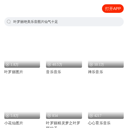
打开APP
叶罗丽绝美乐音图片仙气十足
1.8万
40.5万
10.1万
叶罗丽图片
音乐音乐
禅乐音乐
5.8万
854
4217
小花仙图片
叶罗丽精灵梦之叶罗
心心育乐音乐