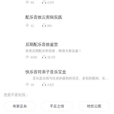
64
2.5万
配乐音效云剪辑实践
11
601
后期配乐音效鉴赏
各类后期配乐和音效，敬请大家品鉴！
6329
32.2万
快乐音符亲子音乐宝盒
音乐是自然与生命的最初的语言、多彩的图画、生命的律动，优美的音符让我们陶醉、激奋、震撼。《快乐音符音乐宝盒》里有春天的细苞嫩芽和鲜花，并告诉宝宝快乐和奔放；这里有秋天五彩缤纷的落叶和馥香，让宝宝希望和憧憬；这里还有冬天的明朗和...
19
2.9万
您是不是在找：
有家足矣
手足之情
绝世云图