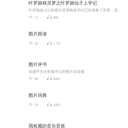
叶罗丽精灵梦之叶罗丽仙子上学记
叶罗丽战士们和诸位灵犀阁成员们已经拯救了世界，也使曼多拉女王意识到了错误，一切仿佛风平浪静，但是，新的麻烦又出现了……
17
288
图片跟读
15
1.7万
图片评书
徐盛宇先生乾隆寻父的图片加音频
88
5862
图片词典
10
2863
我收藏的音乐音效