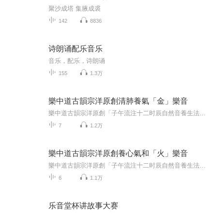
聚沙成塔 集腋成裘
142
8836
诗朗诵配乐音乐
音乐，配乐，诗朗诵
155
1.3万
樂中道古韻宗洋原創清肺養氣「金」樂音
樂中道古韻宗洋原創「子午流注十二时辰自然音養生法」古韻宗洋，别号蓝天先生，樂中道創始人。出生音樂世家，入道门修行，走出宗教，弘扬中华禮樂文化，弘扬中华古韻養生文化！五行《金》樂音——养护肺脏系统按子午流注聆听时辰：【寅时、卯时】寅时（凌晨3时至5时）：肺经当令 寅时肺经旺。将肝贮藏解毒的新鲜血液输送到全身。《素问·经脉别论》说：「脉气流经，经气归于肺，肺朝百脉，输精于皮毛。」血的运行要依赖气的推动，肺主呼吸，调节全身的气机。寅时熟睡之时，有助于肺气调节和输布血液，运行百脉。卯时（清晨5时至7时）：大肠经当令 卯时大肠经旺盛，地户開。人体浊气下降，清陽上升，“ 肺与大肠相表里” ，肺将充足的新鲜血液布满全身，紧接着促进大肠经进入兴奋状态，完成吸收食物中的水分和营养、排出渣滓的过程。 按季节对应聆听时辰：【秋季（申时、酉时、戌时）】物理功能：助肾气，敛肝火 音療原理：《金》樂音，高亢悲壮，铿锵雄伟，具有“金”之特性，可入肺；因金生水，亦可入肾。《金》樂音养护肺脏系统，金生水，肺可以助肾，肺气足，助養肾精。反之，由于哀伤、痛苦爾产生的一种情志，表现为面色惨淡，神气不足，悲痛欲绝，悲是忧的进一步发展，损害的是肺脏(指肺气)，故“过悲則伤肺，肺伤則气消”之说。应补益肺气。聆听《土》樂音可以增补肺脾。聆听《火》樂音来调和悲伤之气。
7
1.2万
樂中道古韻宗洋原創養心氣和「火」樂音
樂中道古韻宗洋原創「子午流注十二时辰自然音養生法」古韻宗洋，别号蓝天先生，樂中道創始人。出生音乐世家，入道门修行，走出宗教，弘扬中华禮樂文化，弘扬中华古韻養生文化1五行《火》樂音——-养护心脏系统按子午流注聆听时辰【午时、未时】午时（上午11时至下午13时）：心经当令 子时和午时是天地气机的转换点。午时一陰生，顺应这个时辰最好的方法就是小憩片刻，養阴養陽。午时心经旺，有利于周身血液循环，心火生胃土，有利于消化。「汗为心之液」，这时不宜剧烈运动而大汗淋漓，休息是对心神最好的养护。未时（下午13时至15时）：小肠经当令 未时小肠经旺盛。《素问·灵兰秘典论》曰：「小肠者，受盛之官，化物出焉。」小肠主吸收，它的功能是吸收被脾胃腐熟后的食物精华，然后把它分配给各个臟器。 按季节对应聆听时辰：【夏季(巳时、午时、未时）】物理功能：养中正平和之心、健脾 音療原理：《火》樂音，明亮轻松，温暖光明，具有“火”之特性，可入心。因火生土，亦可入脾。《火》樂音滋养心脏系统，火生土，养护增强脾胃功能。长養德行，乐意行善积福。聆听《火》樂音，常生喜乐之心，热爱生活，积极向上。然而，超乎常态的喜，会导致心神不安，甚至语无伦次，举止失常。中医“喜乐无极則伤魄(火克金)，魄伤則狂，狂着意不存”的原理。
6
1.1万
乐音堂杯讲故事大赛