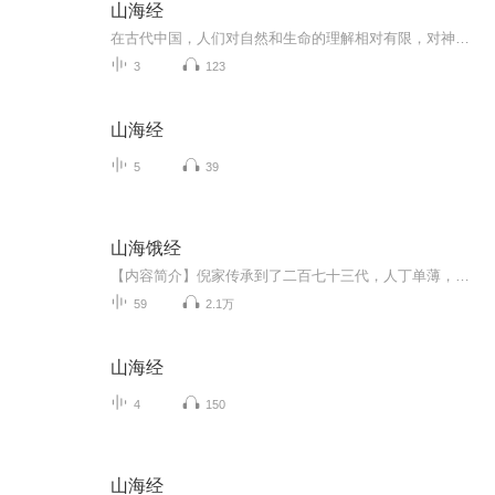
山海经
在古代中国，人们对自然和生命的理解相对有限，对神秘现象和未知世界充满了好奇和敬畏。
3
123
山海经
5
39
山海饿经
【内容简介】倪家传承到了二百七十三代，人丁单薄，倪瞳作为几乎没有血缘关系的远方偏支进入本宅，对刚刚继承《山海饿经》的哥哥倪修一见钟情。而倪修也特别怜悯这位天资不凡但体弱多病的妹妹，一直对她多有照顾，直到自己死于家族内斗，倪瞳非常伤心，她...
59
2.1万
山海经
4
150
山海经