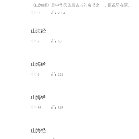
《山海经》是中华民族最古老的奇书之一，据说早在两千多年前的战国时代，就有“山海图”流行于世。《山海经》分《山经》五卷和《海经》十三卷，虽仅有三万一千余字，但其内容涉猎甚广，从天文、地理、传说、神话、宗教，到种族、动物、植物、矿产等，包罗...
59
2594
山海经
7
40
山海经
6
229
山海经
66
615
山海经