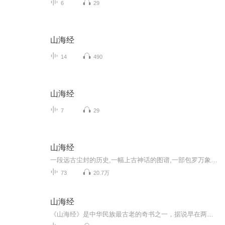
6
29
山海经
14
490
山海经
7
29
山海经
一段远古尘封的历史,一幅上古神话的图谱,一部包罗万象的先秦奇书。在山川纵横之处,在珍禽异兽之中,在大荒海外之域,文明的曙光隐藏其间,世界的版图被巧妙排列《山海经》（杨光——编著）,告诉人们的是一个接近现实又充满玄幻的平行世界,一个充分满足人们好...
73
20.7万
山海经
《山海经》是中华民族最古老的奇书之一，据说早在两千多年前的战国时代，就有“山海图”流行于世。《山海经》分《山经》五卷和《海经》十三卷，虽仅有三万一千余字，但其内容涉猎甚广，从天文、地理、传说、神话、宗教，到种族、动物、植物、矿产等，包罗...