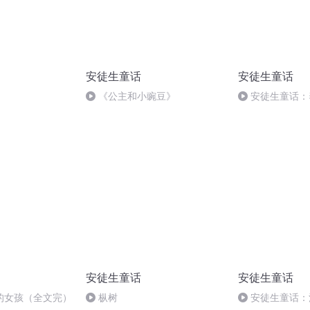
安徒生童话
安徒生童话
《公主和小豌豆》
安徒生童话：
安徒生童话
安徒生童话
的女孩（全文完）
枞树
安徒生童话：