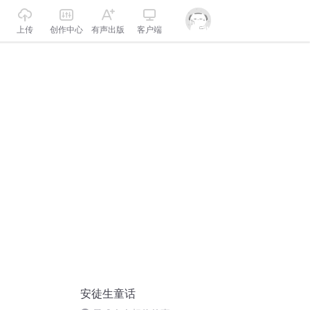
上传
创作中心
有声出版
客户端
安徒生童话