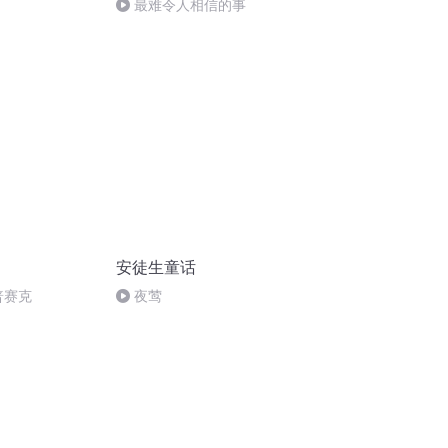
最难令人相信的事
安徒生童话
普赛克
夜莺