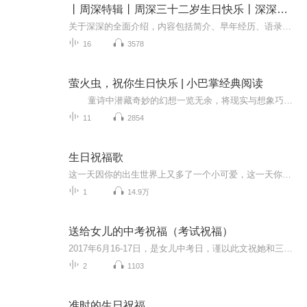
丨周深特辑丨周深三十二岁生日快乐丨深深加油丨
关于深深的全面介绍，内容包括简介、早年经历、语录、歌曲等多种元素，适合生米听~"如果有一天，当你努力了，梦想会来找你”永远支持深深~″永远不要忘记自己有光，也永远不要忘记自己有梦”
16
3578
萤火虫，祝你生日快乐 | 小巴掌经典阅读
童诗中潜藏奇妙的幻想一览无余，将现实与想象巧妙地融合在一起，童趣盎然。选择主题丰富、体裁不同的杰出篇目组合成集，适合小学各个年龄段读者的阅读需求和审美能力。让孩子们在诗和童话中，扩展想象力、幻想力和语言文字的运用能力，感悟纯正...
11
2854
生日祝福歌
这一天因你的出生世界上又多了一个小可爱，这一天你带着希望与祝福来到了亲人的身边，这一天是你的生日，所有人都向你祝福，祝福你健康快乐，祝福你福寿绵长。 由内地音乐唱作人任书怀倾情创作，一首送给所有人的《生日祝福歌》，生日这天我们开启新一岁的新旅程，我们许下愿望，我们接受祝福，在充满幸福味道的歌声里，祝所有过生日的小伙伴：生日快乐！
1
14.9万
送给女儿的中考祝福（考试祝福）
2017年6月16-17日，是女儿中考日，谨以此文祝她和三（8）班全体同学考试顺利！
2
1103
准时的生日祝福