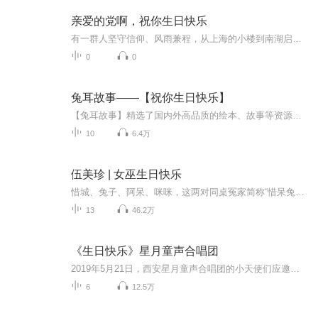
亲爱的党啊，祝你生日快乐
有一群人坚守信仰、风雨兼程，从上海的小楼到南湖启航，从南昌的枪声到巍巍井冈，他们用血肉捍卫了祖国的大好河山，领导我们建设家乡。如今，繁荣盛世如期，是他们为我们谱写下的一篇篇乐章。 《亲爱的党啊，祝你生日快乐》，在腾格尔饱含深情的歌声中，有每一位中华儿女对祖国母亲的深切祝福与无尽感慨，我们的党啊，历经100年风雨砥砺前行，在这个特殊的日子里，祝您生日快乐！
0
0
兔耳故事——【祝你生日快乐】
【兔耳故事】精选了国内外高品质的绘本、故事等资源，种类齐全，并由专业的配音人员做成优质有声读物。兔耳故事app 海量的故事内容中，习惯培养、启蒙认知、情感培养、童话故事 、勇气冒险、让孩子们在各种精美的插画和富有感情的朗读中，潜移默化的影响TA，让Ta在不自觉中认知自我，学习情绪表达与控制、培养好的习惯和独立性格的养成。而且兔耳故事还专门提供了手工课视频、简笔画视频等帮助父母亲和宝宝一起提高动手能力。迷你故事王国，尽在兔耳故事~过生日是每个小朋友最期待的日...
10
6.4万
伍美珍 | 女巫生日快乐
惜城、兔子、阿呆、咪咪，这两对同桌冤家简称“惜呆兔咪”。她们之间的故事风靡无数小学，而在《女巫生日快乐》中，她们共同经历了神奇又魔幻的怪异之旅，她们居然探查到了有关女巫的小线索！这群女孩的鬼马精灵和小吵小闹不仅会让孩子想到自己的校园生活，主人公之间有爱的互动还会让孩子学会包容学会理解，让友谊的小船永远不翻！
13
46.2万
《生日快乐》星月童声合唱团
2019年5月21日，西安星月童声合唱团的小天使们应邀参加央视七巧板栏目的「快乐宝贝爱唱歌」系列节目录制，演唱爱国主题原创歌曲《生日快乐》，一个个身穿红色礼服的孩子们像一朵朵盛开在祖国大地的鲜花，他们用稚嫩的童声为祖国母亲70岁生日送上最真挚的祝福，精彩的表演受到了全场评委和观众的一致肯定！
6
12.5万