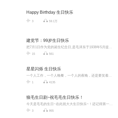
Happy Birthday 生日快乐
3
59.1万
建党节：99岁生日快乐
把7月1日作为党的诞生纪念日,是毛泽东于1938年5月提出来的。当时,毛泽东在《论持久战》一文中提出:"今年七月一日,是中国共产党建立十七周年纪念日。”这是中央领导同志第一次明确提出"七一”是党的诞生纪念日。
15
561
星星闪烁 生日快乐
一个人工作，一个人晚餐，一个人的夜晚，还是要笑着面对生活。蜡烛点亮了的那一刻，有些话想对自己说：星星闪烁，生日快乐。今日就在星星的微光中，脱下外壳，做一回自我。《星星闪烁 生日快乐》是一首温暖的歌，郭小萍用动人的音色演绎得十分完美。 愿我们，都能快乐，不准难过。
1
4135
狼毛生日剧~祝毛毛生日快乐！
今天是毛毛的生日~在此祝大大生日快乐~！还记得第一次听你的声音，就爱上了，从此你的本命地位不可动摇，真的很喜欢你，一直为没能更早地遇见你遗憾着，但是，又为能遇见你而庆幸！会一直默默地支持你哦~一直爱你，祝你幸福！
3
955