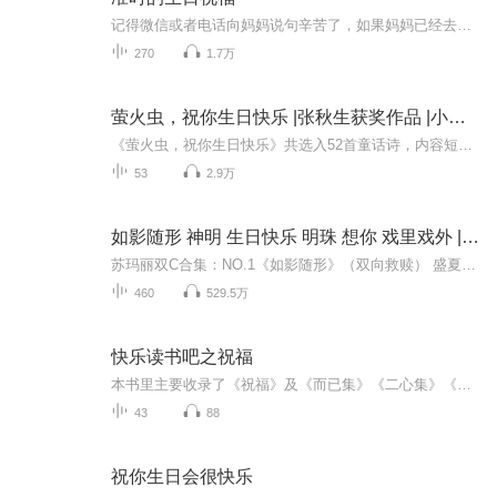
记得微信或者电话向妈妈说句辛苦了，如果妈妈已经去世，请仰头看向天空，说出那句话，妈妈会知道的。
270
1.7万
萤火虫，祝你生日快乐 |张秋生获奖作品 |小巴掌童话故事 |激发宝宝想象力
《萤火虫，祝你生日快乐》共选入52首童话诗，内容短小精致，节奏明快，耐人品读。生日的夜晚，我要拿着生日蜡烛去院子了走走，树上的小鸟、草丛里的虫子，会不会把我当作一只萤火虫。它们会说，萤火虫，祝你生日快乐吗？童诗中潜藏奇妙的幻想一览无余，将...
53
2.9万
如影随形 神明 生日快乐 明珠 想你 戏里戏外 |苏玛丽合集|阿伤x晏沉x三条
苏玛丽双C合集：NO.1《如影随形》（双向救赎） 盛夏VS骆寒东 NO.2《神明》（战乱中的救赎文）周穗VS邢明NO.3《生日快乐》（破镜重圆）徐若凝VS谢屹诚NO.4《想你》（姐弟恋）杭锦VS陈霖N...
460
529.5万
快乐读书吧之祝福
本书里主要收录了《祝福》及《而已集》《二心集》《南腔北调集》中有特色的文章，并且对这些文章进行分析和品读。写于1924年2月7日，最初发表于1924年3月25日出版的上海《东方杂志》半月刊第二十一卷第6号上，后收入小说集《彷徨》。作品叙写一个离开故乡...
43
88
祝你生日会很快乐