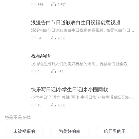
366
2.6万
浪漫告白节日道歉表白生日祝福创意视频
浪漫告白节日道歉表白生日祝福创意视频, 布置告白节日情感夜景浪漫爱情女神节情侣校园礼物我爱你，适合公司介绍产品促销，商业广告宣传介绍动态动画和充满活力的AE模板给您的观众留下了深刻的印象,同款视频里的字可以替换，可以修改
64
2536
祝福物语
祝福语是指对人们的美好祝福的语句。祝福语在社会发展中已经不是仅限于在节日和宴会上出现，常见的情侣互发手机信息祝福，天气冷暖变化问候祝福，朋友日常间的鼓励祝福，每天的清晨问候祝福等等。
2
462
快乐写日记|小学生日记|米小圈同款
小学生日记 语文 教辅 写作 生活日常 小故事养成日记好习惯，一起来看看小朋友的日记分享吧~
15
1056
您是不是在找：
未被祝福的幸福
为美好的幸福生活献上祝福
给异界的王女献上