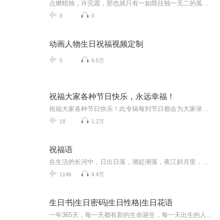
点燃蜡烛，许完愿，那也就只有一如既往独一无二的孤独能在唱响生日快乐时在手中挥舞。 于是便慢一些点，慎重一些考虑，最好能慢上一整晚，一整天，好不那么像个倒着飞的气球，不太合群。 祝生日快乐。 我说的是我。
0
0
动画人物生日祝福视频定制
5
6.5万
祝福大家各种节日快乐，永远幸福！
祝福大家各种节日快乐！此专辑每到节日都会为大家录制应景作品，希望大家喜欢！目前专辑里已经有5.4青年节，5.8母亲节，6.1儿童节，6.3端午节。在此祝福大家端午节快乐，我送大家爱心粽子，祝大家天天都有一个好心情！祝大家事业如春风，得意！爱情如夏粽...
18
1.2万
祝福语
在生活的长河中，日出日落，潮起潮落，夜江斜月里，两三星火是瓜州，缘份让我们相遇相聚，心灵呼唤，爱的寄盼，天天开心，快乐每一天，祝福天天在心间，爱的暖流，伴我们度过每个春夏秋冬！祝福我和我的朋友们，年年岁岁，节目主题:祝福语主播介绍:雍仲昭...
1146
4.4万
生日书|生日密码|生日性格|生日花语
一年365天，每一天都有新的生命诞生，每一天出生的人又都有着独特的性格个性，不同生日的人都会有着不同的命运，为此，让我们查阅您的生日算命书，看看你的生日书都为您展示了怎样一个精彩的世界！365星座生日书算命法源自西方，又被称作365生日书，采用的...