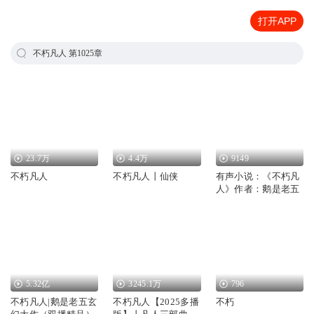
打开APP
不朽凡人 第1025章
23.7万
4.4万
9149
不朽凡人
不朽凡人丨仙侠
有声小说：《不朽凡
人》作者：鹅是老五
5.32亿
3245.1万
796
不朽凡人|鹅是老五玄
不朽凡人【2025多播
不朽