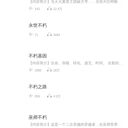
【内容简介】当火元素君王踏破天穹……当弥天红蜉蝣笼罩世界……当亿万机械军团行走大地……当真理的力量指引着命运……这里……是巫师的世界！带着一面神秘的破碎古镜，罗杰，降临了……苍茫星海，无尽次元，唯巫师不朽！【作者/主播简介】作者：观海公子...
143
12.4万
永世不朽
71
3444
不朽基因
【内容简介】生命、吞噬、转化、虚无、时间。 全新的道路，基因武道！ 基因学顶梁柱来到五州，是意外还是必然？ 周枍堂：我自己也不知道自己怎么死，只要不死，总是能做到的。【作者/主播】作者简介：soul舞冰，主要代表作品：《不朽基因》，《幻影至尊》...
1065
18万
不朽之路
559
4.5万
巫师不朽
【内容简介】这是一个二次穿越的穿越者，在巫师世界踏上巫师之路的故事。在末日世界猎取晶核，在始祖世界提取血脉，在诸神世界猎杀诸神...身带穿越异能，穿梭无尽世界，掠夺无尽世界的知识与资源，成就自身巫师之道…【作者/主播简介】作者：两只陈洁南，...