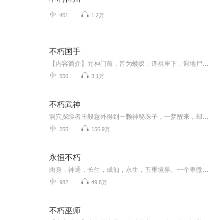
401
1.2万
不朽国手
【内容简介】元神门前，皆为蝼蚁；道祖座下，遍地尸骸；不朽之下，尽为棋子！被一枚小塔带到一个陌生的玄幻世界，张冲为了摆脱棋子的命运，奋力拼搏，誓要做那宇宙中执棋的棋手，“我命由我不由天！”【作者/主播简介】作者：窥屏的欧巴，网络小说作家。主...
550
3.1万
不朽武神
洞穴探险者王毅意外得到一颗神秘珠子，一梦醒来，却发现自己来到了天元大陆，这里宗门千万、强者如林，弱者无生，王毅该以弱质之身，如何在这个群雄辈出，血腥无情的时代挣扎沉浮，走上傲视众生,群芳环绕的淫荡人生。热血的碰撞，天才的对决，生死的考验，情义的徘徊。
255
156.9万
永恒不朽
肉身，神通，长生，成仙，永生，五重境界。一个卑微的生灵，怎么样一步步打开永生之门？天地之间，肉身的结构，神通的奥秘，长生的逍遥，成仙的力量，永生的希望，尽在其中。无穷无尽的新奇法宝，崭新世界，仙道门派，人，妖，神，仙，魔，王，皇，帝，人...
982
49.8万
不朽巫师