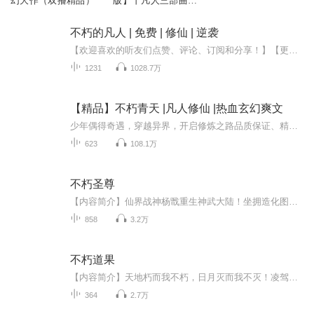
幻大作（双播精品）
版】丨凡人三部曲①
丨声音盒子剧社丨鹅
是老五作品
不朽的凡人 | 免费 | 修仙 | 逆袭
【欢迎喜欢的听友们点赞、评论、订阅和分享！】【更欢迎大家给我们打赏哟！您的支持是我们创作免费专辑的最大动力！】（欢迎收听免费仙侠小说，凡人修仙逆袭，已完结！）在這裏，擁有靈根才能修仙，所有凡根註定只是凡人。莫無忌，只有凡根，一介凡人！是...
1231
1028.7万
【精品】不朽青天 |凡人修仙 |热血玄幻爽文
少年偶得奇遇，穿越异界，开启修炼之路品质保证、精品玄幻仙侠。青天不朽，手掌星辰。逆天之路,踏破乾坤。 降临紫微界,是巧合?还是偶然? 是前世生命的积淀?还是蔚蓝色星球的放逐? 这里,是上古的世界?还是星空的彼岸? 穿过宇宙洪荒，面对诸天浩荡；看楚辰一...
623
108.1万
不朽圣尊
【内容简介】仙界战神杨戬重生神武大陆！坐拥造化图和道印两件无上至宝！驰骋异界！所向无敌！神秘的圣尊系统！让一切变得皆有可能！开启杨戬霸道无双的圣尊之路！神图在手！天下我有！【作者/主播】作者：傲月长空，网络小说作家。主播：大壮工作室【购买...
858
3.2万
不朽道果
【内容简介】天地朽而我不朽，日月灭而我不灭！凌驾于诸天之上，超脱于永恒之巅！【作者/主播简介】作者：无量摩诃，网络小说作家。主播：大猫工作室。【购买须知】1、本作品为付费有声书，前80集为免费试听，购买成功后，即可收听，可下载重复收听。2、版...
364
2.7万