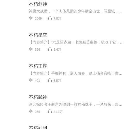
不朽剑神
神魔大战后，一个肉体凡胎的少年横空出世，闯魔域，战外族，为心中正义，打破神话，践踏规则，蔑视权威，剑逆天道，终成不朽。仙与魔本就半步之遥，一念之间。
2069
7.8万
不朽星空
【内容简介】“六足黑赤虫，七阶精英虫兽，吸收了它，我应该就能冲到八阶了。”“巨爆雷龙兽，青铜级血统，体型有一颗小行星般庞大，若是吸收了它，我立马就能冲击黑洞级了！”“混元白列象，混沌灵兽中的极品，是个难缠的家伙，不过只要吸收了它，我的生...
326
3.4万
不朽王座
【内容简介】手握神兵，逆天而修，踏上强者巅峰，傲视天下群雄！废柴少年崛起于微末，所谓天才，其实也不过如此。执掌三千天书，衍生天地造化。我是杨泽，为求踏足巅峰，哪怕与天下为敌，又有何惧？【作者/主播简介】作者：白苗，网络小说作家，主要代表作...
401
3.5万
不朽武神
洞穴探险者王毅意外得到一颗神秘珠子，一梦醒来，却发现自己来到了天元大陆，这里宗门千万、强者如林，弱者无生，王毅该以弱质之身，如何在这个群雄辈出，血腥无情的时代挣扎沉浮，走上傲视众生,群芳环绕的淫荡人生。 热血的碰撞，天才的对决，生死的考验，情义的徘徊。好多年前的作品，拿出来让大家免费听！感谢大家一直以来对我的支持！以后还会录制更多完全免费的作品给大家的！
255
41.1万
不朽神州