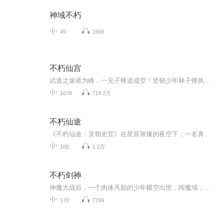
神域不朽
49
1669
不朽仙宫
武道之途谁为峰，一见子锋道成空！坚韧少年林子锋执掌逆天武魂强势归来，御八荒、扫六合、战最强的敌人、喝最烈的美酒、吃最上等的珍馐！登临世间最高峰，俯瞰天下英雄！
1678
719.2万
不朽仙途
《不朽仙途：灵朝史官》在星辰璀璨的夜空下，一名青年秦逸尘意外穿越，降临到了陌生的灵朝，正是重煜辉二十四年。他醒来，发现自己身处左史院，身份竟是一名史官，负责记录王朝的历史与传奇。然而，秦逸尘很快发现，自己的身体内似乎蕴藏着一种奇异的内功...
100
1.2万
不朽剑神
神魔大战后，一个肉体凡胎的少年横空出世，闯魔域，战外族，为心中正义，打破神话，践踏规则，蔑视权威，剑逆天道，终成不朽。仙与魔本就半步之遥，一念之间。
170
7199