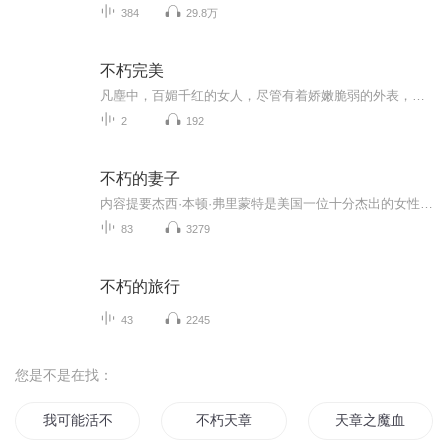
384
29.8万
不朽完美
凡塵中，百媚千红的女人，尽管有着娇嫩脆弱的外表，却无碍其艳红绽放。整首聽下來雖然起伏不大，但细腻的歌词道尽坚毅的女人，即使无法美丽的绽放，也学会优雅凋零。让人在听着歌曲的同时，重新细品女人的阴柔刚毅，缔造不朽完美故事。
2
192
不朽的妻子
内容提要杰西·本顿·弗里蒙特是美国一位十分杰出的女性，这位出身美国名门世家的女子具有善良的心肠，坚定的意志和极强的进取心。她不愿在平静、安宁富裕的生活中度过一生，决心嫁给一个能与自己在事业中同甘共苦的男人，与约翰·弗里蒙特的婚姻使她实现...
83
3279
不朽的旅行
43
2245
您是不是在找：
我可能活不过三章
不朽天章
天章之魔血