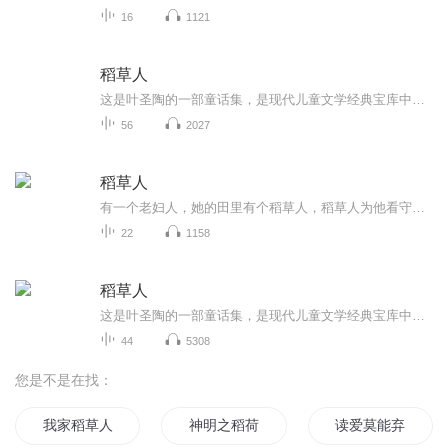
16
1121
稻草人
这是叶圣陶的一部童话集，是现代儿童文学经典宝库中的珍品，在海内外享有很高声誉，不少作品被收入中小学课本，影响了几代人。收入《稻草人》、《皇帝的新衣》《古代英雄的石像》等多篇代表作。语言通俗易懂，具有很强的现实教育意义，读来令人鼓舞，催人...
56
2027
稻草人
有一个老妇人，她的田里有个稻草人，稻草人为他看守稻田。可是，蛾子在叶子上面下了子。老妇人没看到叶子卷起来了。肉虫把稻子全吃了，稻草人给老夫人警告，可老夫人不知道。稻草人看到渔妇和鲫鱼很可怜，自己又不能帮他们，就伤心的倒下了。《稻草人》这...
22
1158
稻草人
这是叶圣陶的一部童话集，是现代儿童文学经典宝库中的珍品，在海内外享有很高声誉，不少作品被收入中小学课本，影响了几代人。收入《稻草人》、《皇帝的新衣》《古代英雄的石像》等多篇代表作。语言通俗易懂，具有很强的现实教育意义，读来令人鼓舞，催人...
44
5308
您是不是在找：
我家稻草人出租
神明之稻荷神
读爱莫能弃有感