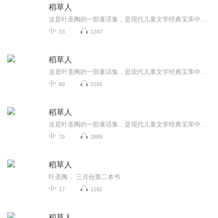
稻草人
这是叶圣陶的一部童话集，是现代儿童文学经典宝库中的珍品，在海内外享有很高声誉，不少作品被收入中小学课本，影响了几代人。收入《稻草人》、《皇帝的新衣》《古代英雄的石像》等多篇代表作。语言通俗易懂，具有很强的现实教育意义，读来令人鼓舞，催人...
33
1247
稻草人
这是叶圣陶的一部童话集，是现代儿童文学经典宝库中的珍品，在海内外享有很高声誉，不少作品被收入中小学课本，影响了几代人。收入《稻草人》、《皇帝的新衣》《古代英雄的石像》等多篇代表作。语言通俗易懂，具有很强的现实教育意义，读来令人鼓舞，催人...
60
2165
稻草人
这是叶圣陶的一部童话集，是现代儿童文学经典宝库中的珍品，在海内外享有很高声誉，不少作品被收入中小学课本，影响了几代人。收入《稻草人》、《皇帝的新衣》《古代英雄的石像》等多篇代表作。语言通俗易懂，具有很强的现实教育意义，读来令人鼓舞，催人...
70
2889
稻草人
叶圣陶， 三月份第二本书
17
1192
稻草人