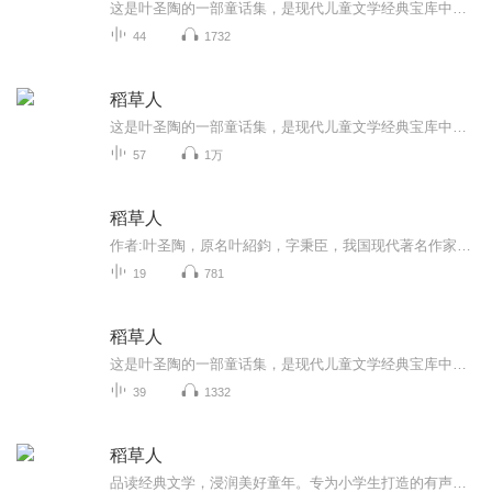
这是叶圣陶的一部童话集，是现代儿童文学经典宝库中的珍品，在海内外享有很高声誉，不少作品被收入中小学课本，影响了几代人。收入《稻草人》、《皇帝的新衣》《古代英雄的石像》等多篇代表作。语言通俗易懂，具有很强的现实教育意义，读来令人鼓舞，催人...
44
1732
稻草人
这是叶圣陶的一部童话集，是现代儿童文学经典宝库中的珍品，在海内外享有很高声誉，不少作品被收入中小学课本，影响了几代人。收入《稻草人》、《皇帝的新衣》《古代英雄的石像》等多篇代表作。语言通俗易懂，具有很强的现实教育意义，读来令人鼓舞，催人...
57
1万
稻草人
作者:叶圣陶，原名叶紹鈞，字秉臣，我国现代著名作家、教育家、文学出版家和社会活动家。代表作有《稻草人》《倪焕之》《隔膜》《火灾》等。
19
781
稻草人
这是叶圣陶的一部童话集，是现代儿童文学经典宝库中的珍品，在海内外享有很高声誉，不少作品被收入中小学课本，影响了几代人。收入《稻草人》、《皇帝的新衣》《古代英雄的石像》等多篇代表作。语言通俗易懂，具有很强的现实教育意义，读来令人鼓舞，催人...
39
1332
稻草人
品读经典文学，浸润美好童年。专为小学生打造的有声读物，用经典的童话故事陶冶孩子们的心灵，在悦耳朗读中开阔眼界，滋养品格，积累好词好句，让孩子们在经典里收获成长和智慧。