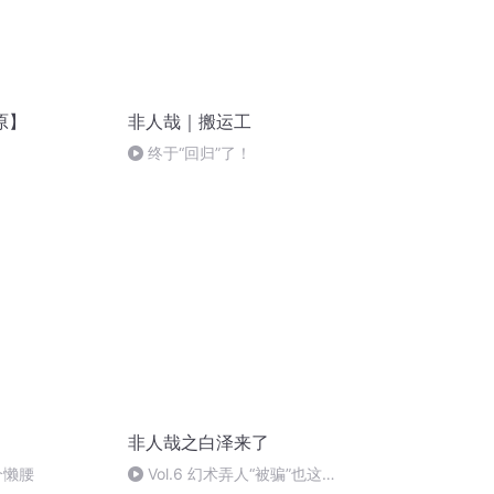
原】
非人哉｜搬运工
终于“回归”了！
非人哉之白泽来了
个懒腰
Vol.6 幻术弄人“被骗”也这么