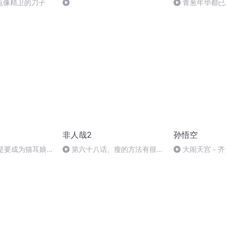
点像精卫的刀子
青葱年华都已
非人哉2
孙悟空
可是要成为猫耳娘
第六十八话、瘦的方法有很
大闹天宫－齐
多，只是你都不适合