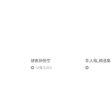
拯救孙悟空
非人哉_精选集
14魔法鸡4