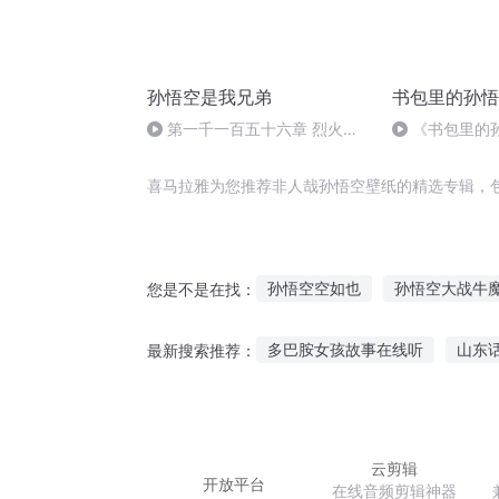
孙悟空是我兄弟
书包里的孙悟
第一千一百五十六章 烈火铸
《书包里的
身孙悟空
非常真假 第四
喜马拉雅为您推荐非人哉孙悟空壁纸的精选专辑，
孙悟空空如也
孙悟空大战牛
您是不是在找：
俺不是孙悟空
成为孙悟空
多巴胺女孩故事在线听
山东
最新搜索推荐：
万界战神孙悟空
妖帝孙悟空
直播听盗墓故事大全视频
我
晚上睡觉听的故事推荐
封神
云剪辑
开放平台
在线音频剪辑神器