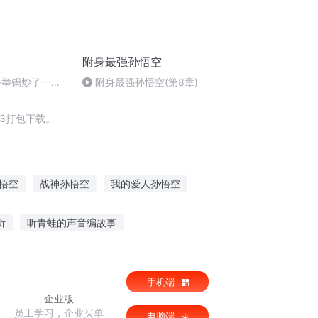
附身最强孙悟空
手举锅炒了一
附身最强孙悟空(第8章)
3打包下载。
悟空
战神孙悟空
我的爱人孙悟空
大妖孙悟空
大魔王孙悟空
听
听青蛙的声音编故事
事
最睡前故事在线听
手机端
剑婢 听故事的狐狸
企业版
员工学习，企业买单
电脑端