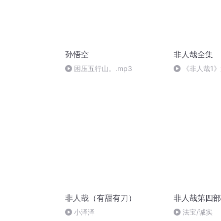
孙悟空
非人哉全集
困压五行山。.mp3
《非人哉1
大大
非人哉（有甜有刀）
非人哉第四部
小泽泽
法宝/诚实