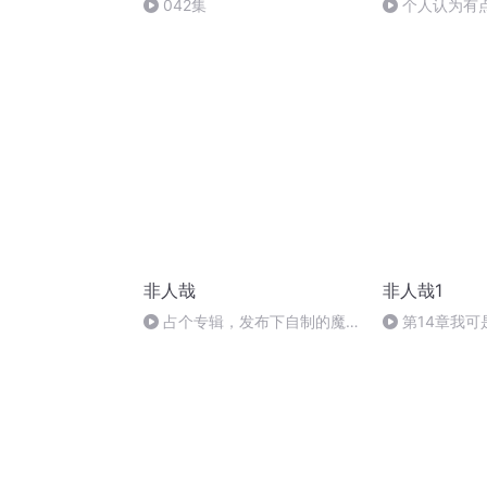
042集
个人认为有
非人哉
非人哉1
占个专辑，发布下自制的魔法
第14章我
少女虹灵pv
的狐狸