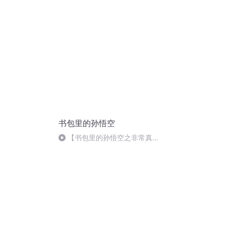
好玩？
书包里的孙悟空
【书包里的孙悟空之非常真
假】第四集铁头伤心