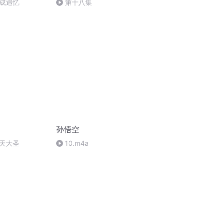
成追忆
第十八集
孙悟空
天大圣
10.m4a