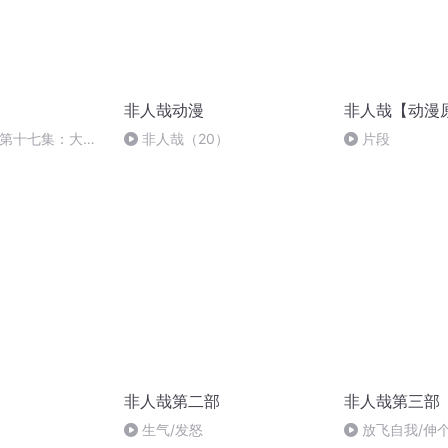
非人哉动漫
非人哉【动漫
》第十七集：大士
非人哉（20）
片段
非人哉第二部
非人哉第三部
生气/发怒
放飞自我/伸