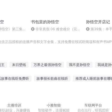
空
书包里的孙悟空
孙悟空开店记
孙悟空》第三集
非常真假 06 难舍难分（完
第39集：单
章 铁头伤心
结）
天！
包含正品授权的连播声音和文字全集，支持免费在线试听阅读和有声书MP
魔王
末日壁纸
万界之最强孙悟空
我不是孙悟空
我就是孙
妖圣孙悟空
孙悟空异界记
孙悟空的新传说
妖王孙悟空
话故事在线听免费听
故事很长歌曲在线听
推荐成人睡前故事在哪
后世孙悟空
白纸画壁
们的故事讲给朋友听
适合小班听的撒谎故事
听安马超兰陵王的故
趣味故事在线听
讲给爸爸听故事的好处
开心汉字故事在线听
主播培训
小雅智能
车联网平台
兼职副业，兴趣赚钱
智能硬件，连接赋能
自在出行，听我想听