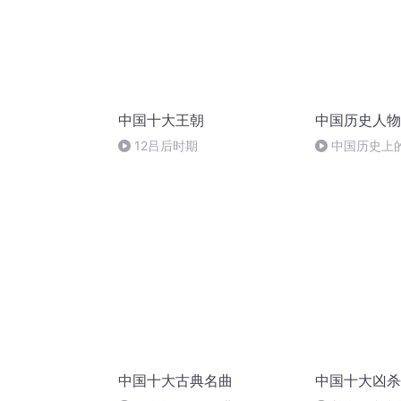
中国十大王朝
中国历史人物
12吕后时期
中国历史上
中国十大古典名曲
中国十大凶杀