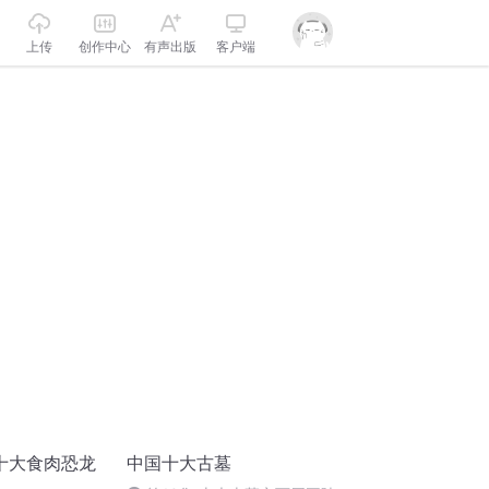
上传
创作中心
有声出版
客户端
十大食肉恐龙
中国十大古墓