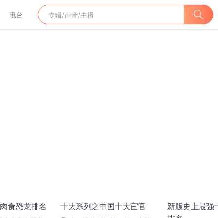
电台
肉食恐龙排名
十大系列之中国十大宦官
新版史上最强