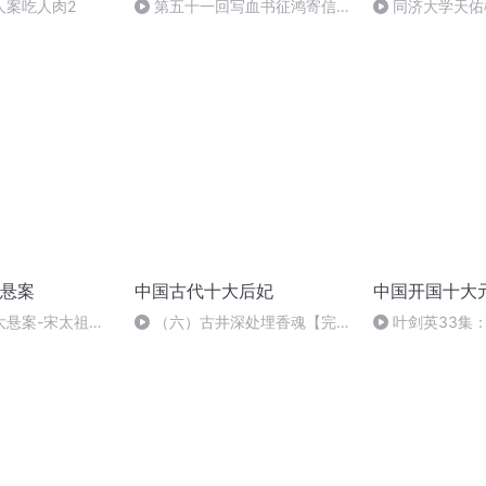
人案吃人肉2
第五十一回写血书征鸿寄信看
同济大学天佑
雁翅天子伤情-双凤奇缘
悬案
中国古代十大后妃
中国开国十大
大悬案-宋太祖暴
（六）古井深处埋香魂【完
叶剑英33集
结】