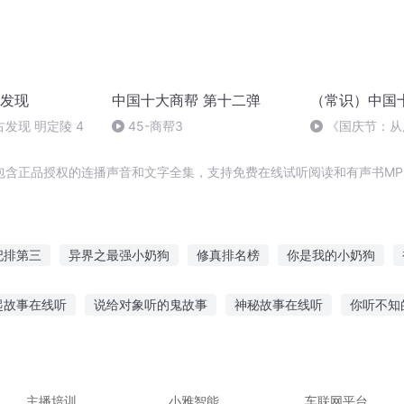
发现
中国十大商帮 第十二弹
（常识）中国
发现 明定陵 4
45-商帮3
《国庆节：从
代铿锵——写在
包含正品授权的连播声音和文字全集，支持免费在线试听阅读和有声书MP
妃排第三
异界之最强小奶狗
修真排名榜
你是我的小奶狗
穿成仙尊的小奶猫
兔子爱上骆驼
快奶我一口
最后一排
起故事在线听
说给对象听的鬼故事
神秘故事在线听
你听不知
老奶奶的重生之路
2016年中国风水大师排名
公主图片动漫
听赖岳谦讲故事
刘家辉鬼故事在线听
故事听太
以听的木马下集
侯爷睡前故事免费听
主播培训
小雅智能
车联网平台