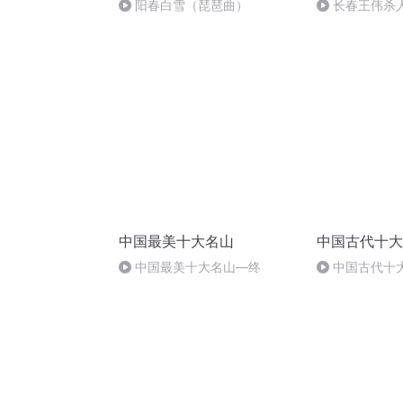
阳春白雪（琵琶曲）
长春王伟杀
中国最美十大名山
中国古代十大
中国最美十大名山—终
中国古代十
死之谜