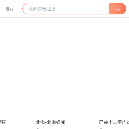
电台
博园
北海-北海银滩
巴赫十二平均