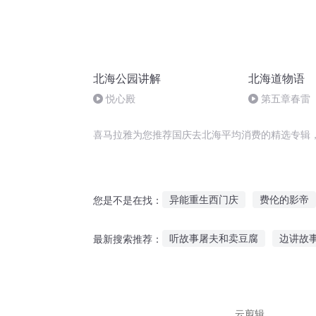
北海公园讲解
北海道物语
悦心殿
第五章春雷
喜马拉雅为您推荐国庆去北海平均消费的精选专辑
异能重生西门庆
费伦的影帝
您是不是在找：
末世与凌均
永庆升平前传
听故事屠夫和卖豆腐
边讲故
最新搜索推荐：
嘉庆皇帝
消消乐大陆
仙
六七岁听什么故事好些
听慈
听伟人故事作文400字
粤语
云剪辑