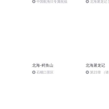
中国航海日专属祝福
北海屠龙记 
舍身谋老怪 喜
龙（十一）
北海-鳄鱼山
北海屠龙记
石螺口景区
第23章 （
收藏）