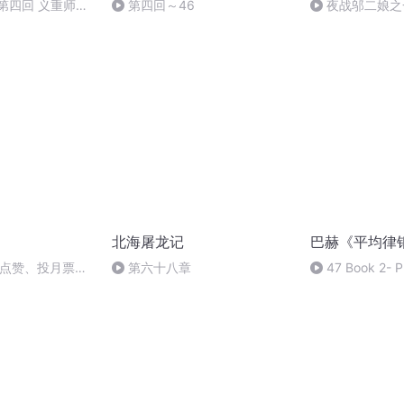
第四回 义重师门
第四回～46
夜战邬二娘之
求灵药 绝海屠妖
北海屠龙记
巴赫《平均律
请点赞、投月票、
第六十八章
47 Book 2- P
minor - Fugue i