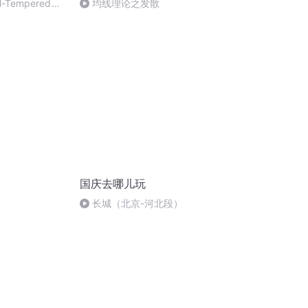
ll-Tempered
均线理论之发散
国庆去哪儿玩
长城（北京-河北段）