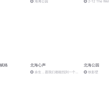
海滩公园
2-12 The We
Clavier, Book
赋格
北海心声
北海公园
余生，愿我们都能找到一个相
铁影壁
处舒服的人