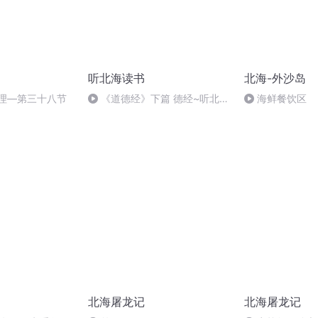
听北海读书
北海-外沙岛
命理—第三十八节
《道德经》下篇 德经~听北海
海鲜餐饮区
读书
北海屠龙记
北海屠龙记