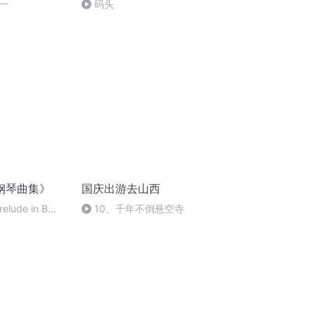
一
码头
钢琴曲集》
国庆出游去山西
relude in B
10、千年不倒悬空寺
n B minor