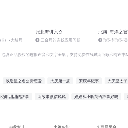
张北海讲六爻
北海-海洋之窗
（6）•大结局
三合局的实践应用问题
珍珠和珍珠项
，包含正品授权的连播声音和文字全集，支持免费在线试听阅读和有声书M
以造星之名公费恋爱
大庆第一恶
安庆年记事
大庆皇太子
我是鸿均
费城之魂
庆云传奇
一人有庆
庆余年之长歌行
事边听甜甜的故事
听故事微信说说
娃娃从小听英语故事好吗
人在费伦
禧的民间故事
小天才听故事怎么关闭
幼儿3岁故事连播听
多
恋爱故事在线听
睡前听的故事在线收听
主播培训
小雅智能
车联网平台