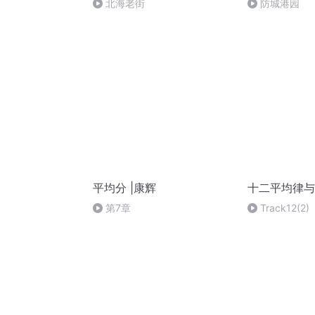
北海老街
防城港园
平均分 |康辉
十二平均律与
第7章
Track12(2)