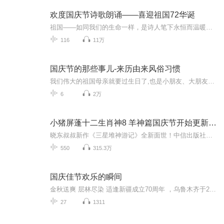
欢度国庆节诗歌朗诵——喜迎祖国72华诞
祖国——如同我们的生命一样，是诗人笔下永恒而温暖的主题。在祖国72周年华诞来临之际，特创建这个诗歌朗诵专辑，诵读经典爱国篇章，和大家一起歌颂祖国，向国庆的献礼！祝愿伟大的祖国繁荣富强，祝愿大家国庆节快乐，度过平安快乐的黄金周假期！
116
11万
国庆节的那些事儿-来历由来风俗习惯
我们伟大的祖国母亲就要过生日了,也是小朋友、大朋友们最喜欢的“国庆小长假”或说“黄金周”还有说”国庆7天乐”的，说法真是不一而足。那么“国庆节”是怎么来的？自古以来国庆节怎么庆贺？新中国国庆节的来历，以及新中国国庆节的庆贺方式又有哪些呢？ ...
6
2万
小猪屏蓬十二生肖神8 羊神篇国庆节开始更新啦！
晓东叔叔新作《三星堆神游记》全新面世！中信出版社出版！京东当当淘宝均有售！点蓝色字收听——《小猪屏蓬爆笑日记2024》《小猪屏蓬爆笑日记2》《小猪屏蓬爆笑日记1》让你笑得喘不上气！《我进故宫当富翁——小猪屏蓬故宫财商笔记》教你成为大富翁！《小...
550
315.3万
国庆佳节欢乐的瞬间
金秋送爽 层林尽染 适逢新疆成立70周年 ，乌鲁木齐于2025年9月23日迎来党中央和习大大带领的慰问团。新疆各族群众欢欣鼓舞，热烈欢迎。
27
1311