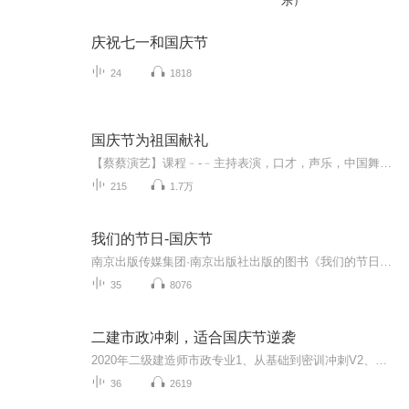
乐）
庆祝七一和国庆节
24
1818
国庆节为祖国献礼
【蔡蔡演艺】课程﹣-﹣主持表演，口才，声乐，中国舞，民族舞。独特的小舞台，专业的录音棚，每一位同学都能成为优秀的小明星。独特的教学模式，轻松上课，快乐学习！知名主持人，舞蹈家，高级教师任职授课！江南总校：河沟街42号三楼 18545856430江北分校...
215
1.7万
我们的节日-国庆节
南京出版传媒集团·南京出版社出版的图书《我们的节日》通过对中国节日文化和节日意义进行深度的挖掘，面向青少年群体构建独具特色的栏目内容，以此丰富春节、元宵节、清明节、端午节、七夕节、中秋节、重阳节等传统节日；六一节、教师节、国庆节等新兴节日的文化内涵和表现形式。促进青少年形成新的节日习俗，提升节日仪式感、认同感。音频作品由金陵朗读者联盟志愿者朗诵，南京音像出版社、金陵图书馆联合制作。
35
8076
二建市政冲刺，适合国庆节逆袭
2020年二级建造师市政专业1、从基础到密训冲刺V2、从精华课程到超压密押V3、0基础同步更新v4、持续更新到2020年考试V5、只要你跟着学让你一次稳拿证V6、渠道超压压题，超压三页纸等独家绝密压题!
36
2619