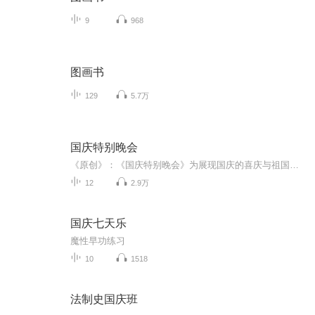
9
968
图画书
129
5.7万
国庆特别晚会
《原创》：《国庆特别晚会》为展现国庆的喜庆与祖国的深情我将以具体的场景切入从清晨升旗的庄严到街头巷尾的欢庆到历史与当下的交融，用优美的笔触传递对祖国的热爱与自豪！用诗歌和情感美文形式，歌颂祖国的繁荣富强，祝人民幸福安康！
12
2.9万
国庆七天乐
魔性早功练习
10
1518
法制史国庆班