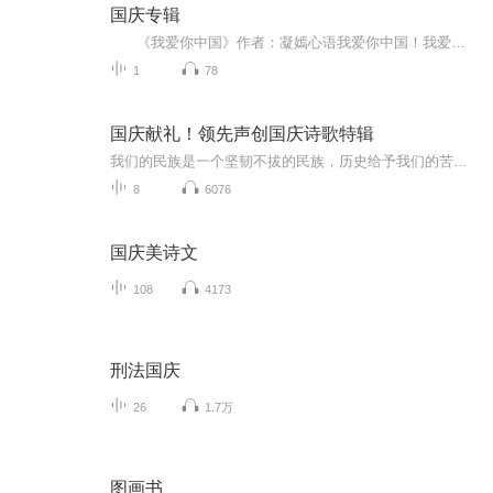
国庆专辑
《我爱你中国》作者：凝嫣心语我爱你中国！我爱你春天蓬勃的秧苗；我爱你秋日金黄的硕果。我爱你中国！我爱你青松气质，我爱你红梅品格！我爱你家乡的甜蔗好像乳汁滋润着我的心窝。我爱你中国，我要把最美的歌儿献给你，我的母亲我的祖国。我爱你中国，我爱...
1
78
国庆献礼！领先声创国庆诗歌特辑
我们的民族是一个坚韧不拔的民族，历史给予我们的苦难都变成了闪着金光的勋章！我们的国家是一个龙腾虎跃的国家，那条巨龙正以不可阻挡之势崛起于神奇的东方！------------------------------------------------值此祖国70周年华诞之际，领先声创以诗歌向祖国献礼！用我们的声音、用我们的热血、用我们的灵魂诵读经典爱国篇章，歌颂我们的祖国！永远繁荣富强！
8
6076
国庆美诗文
108
4173
刑法国庆
26
1.7万
图画书