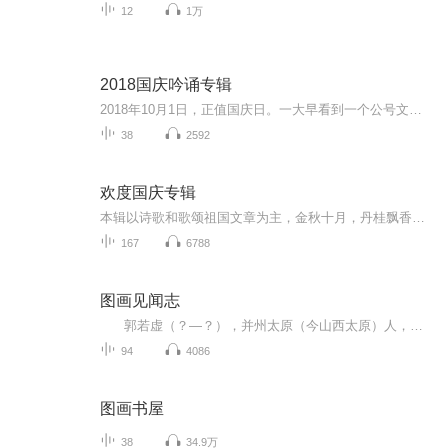
12
1万
2018国庆吟诵专辑
2018年10月1日，正值国庆日。一大早看到一个公号文章，正是文天祥的《己卯十月一日至燕越五日罹狴犴有感而赋》。当然，彼十一非当今的十一。不过数字的巧合还是让人感触，今天拿来读一读，体味一番历史英杰的民族情怀，恰也当时。 根据诗题来看，这组诗是写于十月一日至十月五日之间，是文天祥被俘之后所作，这些诗作不仅有凛凛正气，更也能看的到他百端交集的复杂情感。另一首于右任先生的《望大陆》，微信公号有称《望乡》，一句“山之上国之殇”荡气回肠，一并兴起拿来读了一读。仓促间多有瑕疵...
38
2592
欢度国庆专辑
本辑以诗歌和歌颂祖国文章为主，金秋十月，丹桂飘香，在这个充满丰收喜悦的季节里，我们满怀激动和自豪，迎来了中华人民共和国76周年华诞。这不仅是一个庄重的纪念日，更是全体中华儿女共同欢庆的盛大的节日，承载着深厚的民族情感和历史意义.
167
6788
图画见闻志
郭若虚（？—？），并州太原（今山西太原）人，汉族，北宋著名的书画鉴赏家和画史评论家。出身北宋豪门士族太原郭氏。有《图画见闻志》传世。[1] 曾祖父郭守文，北宋名将，历任简州知州、翰林司事、武州团练使、右屯卫大将军、宣徽北院使等，先...
94
4086
图画书屋
38
34.9万