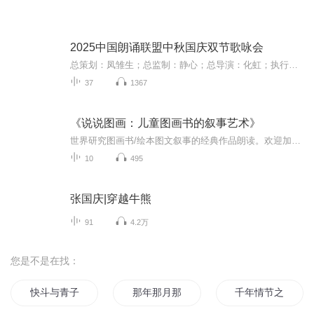
2025中国朗诵联盟中秋国庆双节歌咏会
总策划：凤雏生；总监制：静心；总导演：化虹；执行总监：莺子；执行导演：橙夏；主持人：静心、化虹、橙夏
37
1367
《说说图画：儿童图画书的叙事艺术》
世界研究图画书/绘本图文叙事的经典作品朗读。欢迎加入在线共读（vx：Chinaliyaze)，每周赏析一本这本书中提到的西方经典图画书，比如：《野兽国》《午夜厨房》《在那遥远的地方》《兔子先生和美好的礼物》《雪人》《小房子》《旅之绘本》《诺亚方舟》《霍...
10
495
张国庆|穿越牛熊
91
4.2万
您是不是在找：
快斗与青子的情人节
那年那月那时节
千年情节之三生三