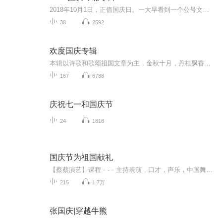
2018年10月1日，正值国庆日。一大早看到一个公号文章，正是文天祥的《己卯十月一日至燕越五日罹狴犴有感而赋》。当然，彼十一非当今的十一。不过数字的巧合还是让人感触，今天拿来读一读，体味一番历史英杰的民族情怀，恰也当时。 根据诗题来看，这组诗是写于十月一日至十月五日之间，是文天祥被俘之后所作，这些诗作不仅有凛凛正气，更也能看的到他百端交集的复杂情感。另一首于右任先生的《望大陆》，微信公号有称《望乡》，一句“山之上国之殇”荡气回肠，一并兴起拿来读了一读。仓促间多有瑕疵...
38
2592
欢度国庆专辑
本辑以诗歌和歌颂祖国文章为主，金秋十月，丹桂飘香，在这个充满丰收喜悦的季节里，我们满怀激动和自豪，迎来了中华人民共和国76周年华诞。这不仅是一个庄重的纪念日，更是全体中华儿女共同欢庆的盛大的节日，承载着深厚的民族情感和历史意义.
167
6788
庆祝七一和国庆节
24
1818
国庆节为祖国献礼
【蔡蔡演艺】课程﹣-﹣主持表演，口才，声乐，中国舞，民族舞。独特的小舞台，专业的录音棚，每一位同学都能成为优秀的小明星。独特的教学模式，轻松上课，快乐学习！知名主持人，舞蹈家，高级教师任职授课！江南总校：河沟街42号三楼 18545856430江北分校...
215
1.7万
张国庆|穿越牛熊