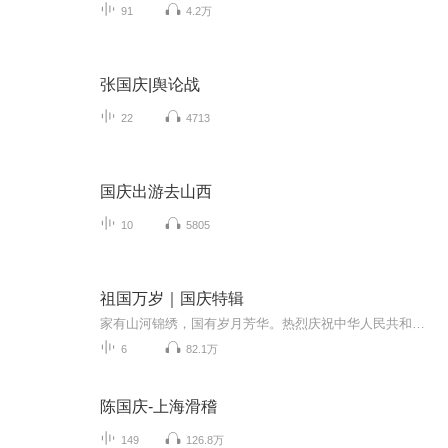
91
4.2万
张国庆|舆论战
22
4713
国庆出游去山西
10
5805
祖国万岁｜国庆特辑
家有山河锦绣，国有岁月芳华。热烈庆祝中华人民共和国成立73周年！
6
82.1万
陈国庆-上海滑稽
149
126.8万