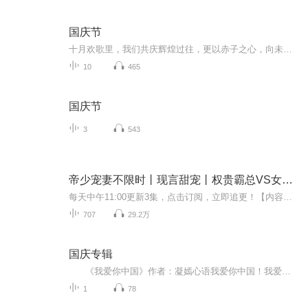
国庆节
十月欢歌里，我们共庆辉煌过往，更以赤子之心，向未来书写滚烫的誓言——这盛世，值得我们以热爱相拥。
10
465
国庆节
3
543
帝少宠妻不限时丨现言甜宠丨权贵霸总VS女强逆袭丨精品多人剧
每天中午11:00更新3集，点击订阅，立即追更！【内容简介】如果五年前是一场错误，那时隔五年，她嫁给他，就是大错特错！穆衡，一手遮天的帝都权贵，身份神秘，行事乖张，关键是演技连她这个专业演员都自叹不如。三个月的婚姻，外界传闻穆少宠妻如命，温柔...
707
29.2万
国庆专辑
《我爱你中国》作者：凝嫣心语我爱你中国！我爱你春天蓬勃的秧苗；我爱你秋日金黄的硕果。我爱你中国！我爱你青松气质，我爱你红梅品格！我爱你家乡的甜蔗好像乳汁滋润着我的心窝。我爱你中国，我要把最美的歌儿献给你，我的母亲我的祖国。我爱你中国，我爱...
1
78