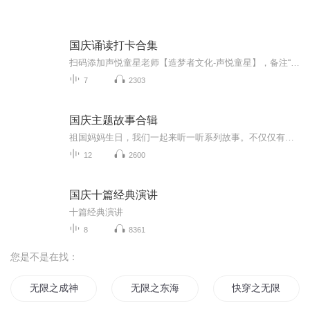
国庆诵读打卡合集
扫码添加声悦童星老师【造梦者文化-声悦童星】，备注“诵读打卡”报名，已添加好友的，直接发送“诵读打卡”报名，报名成功后进入社群。
7
2303
国庆主题故事合辑
祖国妈妈生日，我们一起来听一听系列故事。不仅仅有《我的祖国》，还有红军故事，也有关于战争的故事，让大家体会到和平年代的不易。
12
2600
国庆十篇经典演讲
十篇经典演讲
8
8361
您是不是在找：
无限之成神路
无限之东海最强
快穿之无限穿越