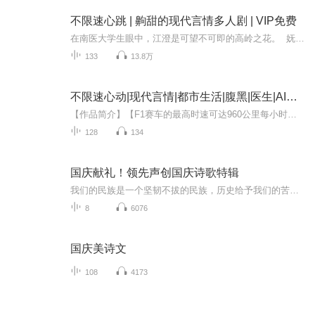
不限速心跳 | 齁甜的现代言情多人剧 | VIP免费
在南医大学生眼中，江澄是可望不可即的高岭之花。 妩媚、礼貌、理性。 可是某个夜晚，他们的高岭之花喝醉了。 醉酒后还把暗恋多年的男神劈头盖脸骂了一顿。 男神拿着调解书飞来南医大，跟她当面索要精神损失费。 江澄咬牙，剑走偏锋找漏洞， “我看你...
133
13.8万
不限速心动|现代言情|都市生活|腹黑|医生|AI多播
【作品简介】【F1赛车的最高时速可达960公里每小时，我对你的喜欢是不限速心动】【美艳作精女医生×雅痞腹黑️赛车手】*在南医大学生眼中，江澄是可望不可即的高岭之花。妩媚、礼貌、理性。可是某个夜晚，他们的高岭之花喝醉了。醉酒后还把暗恋多年的男神...
128
134
国庆献礼！领先声创国庆诗歌特辑
我们的民族是一个坚韧不拔的民族，历史给予我们的苦难都变成了闪着金光的勋章！我们的国家是一个龙腾虎跃的国家，那条巨龙正以不可阻挡之势崛起于神奇的东方！------------------------------------------------值此祖国70周年华诞之际，领先声创以诗歌向祖国献礼！用我们的声音、用我们的热血、用我们的灵魂诵读经典爱国篇章，歌颂我们的祖国！永远繁荣富强！
8
6076
国庆美诗文
108
4173