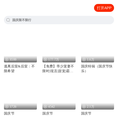
打开APP
国庆限不限行
9599
177.7万
1.6万
逃离后室&后室：不
【免费】帝少宠妻不
国庆特辑（国庆节快
限希望
限时|现言|甜宠|霸总|
乐）
先虐后甜|AI多播
1726
4542
2.1万
国庆节
国庆节
国庆节