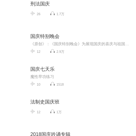
刑法国庆
26
1.7万
国庆特别晚会
《原创》：《国庆特别晚会》为展现国庆的喜庆与祖国的深情我将以具体的场景切入从清晨升旗的庄严到街头巷尾的欢庆到历史与当下的交融，用优美的笔触传递对祖国的热爱与自豪！用诗歌和情感美文形式，歌颂祖国的繁荣富强，祝人民幸福安康！
12
2.9万
国庆七天乐
魔性早功练习
10
1518
法制史国庆班
12
1万
2018国庆吟诵专辑