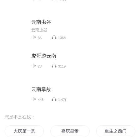
云南虫谷
云南虫谷
36
1368
虎哥游云南
23
3119
云南掌故
445
1.4万
您是不是在找：
大庆第一恶
嘉庆皇帝
重生之西门庆