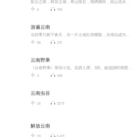
彩云之南，鲜花之城，奇山怪石，锦绣梯田，高山流水，茶马古道，孔雀公主，异域风情......太多描绘云南风光的词汇枚不胜举，而我想说的是，云南有着让人来了就不想走的魔力和理由，这浑然天成的自然风光仿佛一个纯洁而美丽的少女，让人流连忘返......
6
705
游遍云南
当四季只剩下春天，当一片土地红得耀眼，当湖泊成为女神的眼泪，当皑皑白雪铺满了高山，当古老的歌谣依次唱响，当烈风遍吹着经幡，当彩云又在天空升起，当你置身在彩云之南……人间的乐园并没有消失，它就是中国的云南。《中国最美的地方精华特辑.游遍云南》，收录了业内人士精心遴选的40处云南最美的风景，介绍了25个原居少数民族的风情及在云南应当体验的最浪漫的20件事情……
68
3万
云南野乘
《云南野乘》章回小说。吴趼人撰。3回。叙战国时期楚国将军跷征服西南夷、建立滇国之事。时，楚秦相争，楚国屡败于秦，每每割地求和。为补东隅之失，楚襄王上将军庄跷领兵平蛮，先后收复夜郎、猓猓、仡佬、紫姜诸地。经过多年苦心经营，巩成苴兰城，庄跷自...
3
168
云南虫谷
16
3273
解放云南
20
5.4万