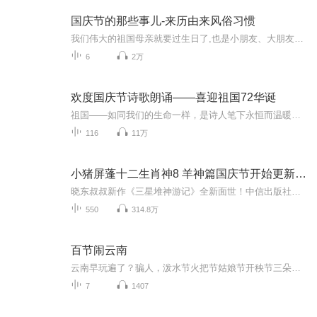
国庆节的那些事儿-来历由来风俗习惯
我们伟大的祖国母亲就要过生日了,也是小朋友、大朋友们最喜欢的“国庆小长假”或说“黄金周”还有说”国庆7天乐”的，说法真是不一而足。那么“国庆节”是怎么来的？自古以来国庆节怎么庆贺？新中国国庆节的来历，以及新中国国庆节的庆贺方式又有哪些呢？ ...
6
2万
欢度国庆节诗歌朗诵——喜迎祖国72华诞
祖国——如同我们的生命一样，是诗人笔下永恒而温暖的主题。在祖国72周年华诞来临之际，特创建这个诗歌朗诵专辑，诵读经典爱国篇章，和大家一起歌颂祖国，向国庆的献礼！祝愿伟大的祖国繁荣富强，祝愿大家国庆节快乐，度过平安快乐的黄金周假期！
116
11万
小猪屏蓬十二生肖神8 羊神篇国庆节开始更新啦！
晓东叔叔新作《三星堆神游记》全新面世！中信出版社出版！京东当当淘宝均有售！点蓝色字收听——《小猪屏蓬爆笑日记2024》《小猪屏蓬爆笑日记2》《小猪屏蓬爆笑日记1》让你笑得喘不上气！《我进故宫当富翁——小猪屏蓬故宫财商笔记》教你成为大富翁！《小...
550
314.8万
百节闹云南
云南早玩遍了？骗人，泼水节火把节姑娘节开秧节三朵节鲜花节葫芦节关门节……你都玩过了？没有就对了！喜马拉雅首档云南少数民族节日类旅游脱口秀《百节闹云南》欢乐上线，教你玩转云南26个民族的节日！上百个云南节，个个有来头；...
7
1407