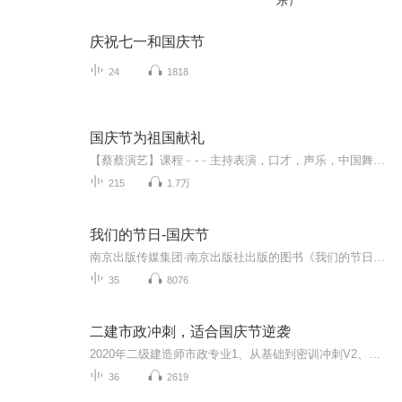
乐）
庆祝七一和国庆节
24
1818
国庆节为祖国献礼
【蔡蔡演艺】课程﹣-﹣主持表演，口才，声乐，中国舞，民族舞。独特的小舞台，专业的录音棚，每一位同学都能成为优秀的小明星。独特的教学模式，轻松上课，快乐学习！知名主持人，舞蹈家，高级教师任职授课！江南总校：河沟街42号三楼 18545856430江北分校...
215
1.7万
我们的节日-国庆节
南京出版传媒集团·南京出版社出版的图书《我们的节日》通过对中国节日文化和节日意义进行深度的挖掘，面向青少年群体构建独具特色的栏目内容，以此丰富春节、元宵节、清明节、端午节、七夕节、中秋节、重阳节等传统节日；六一节、教师节、国庆节等新兴节日的文化内涵和表现形式。促进青少年形成新的节日习俗，提升节日仪式感、认同感。音频作品由金陵朗读者联盟志愿者朗诵，南京音像出版社、金陵图书馆联合制作。
35
8076
二建市政冲刺，适合国庆节逆袭
2020年二级建造师市政专业1、从基础到密训冲刺V2、从精华课程到超压密押V3、0基础同步更新v4、持续更新到2020年考试V5、只要你跟着学让你一次稳拿证V6、渠道超压压题，超压三页纸等独家绝密压题!
36
2619