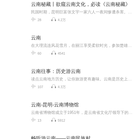
云南秘藏丨欲窥云南文化，必读《云南秘藏》
民国时期，昆明巨富张文宇一家六人一夜间惨遭杀害。血衣、匕首、神秘的血符等等都证明，凶手就是畏罪潜逃的唐家大少爷唐凌。保安司令部警保处特工秦策坚信好友唐凌是被冤枉的，誓要为其翻案，遂与唐凌一起踏上了寻找真凶之路！随着调查的深入，他们看破假象，与穷凶极恶的文物贩子斗智斗勇，经历种种凶险和奇遇：凄美的情死国传说、古老的东巴文字、神秘的玉龙雪山、世外桃源香格里拉、母系部落摩梭人、失落的古滇国……
28
4.2万
云南
在大理流连风花雪月，在丽江享受柔软时光，参加楚雄热情的火把节，欣赏版纳轻曼的孔雀舞，在哈尼梯田过最美的年。彩云之南，留住了你的灵魂。
60
4541
云南往事：历史游云南
读点云南地方历史，让你旅游更有趣味。云南是历史上是中原王朝边疆，和中原王朝若隐若离，保持自身多民族独特性。这里有: 茶马古道 哀牢古国 拉祜山乡 中缅边境 东巴文化 丽江古城 孔雀公主 十二版纳 土司传奇 改土归流......精彩纷呈。经常会有这样的疑问...
107
4.3万
云南-昆明-云南博物馆
云南省博物馆成立于1951年，是云南省文化厅领导下的社会公益性事业单位，占地面积15亩，11740平方米，建筑面积16465平方米，展览面积3000平方米，库房面积3007平方米。在职人员74名，其中专业技术人员53名，高职17名，博士1名，硕士2名，海外归国专业人员2名；建馆以来，经过考古发掘、调查征集、社会收购和接受捐赠等方式，已经收藏了青铜器、古钱币、陶瓷器、古书画、碑贴、邮票及各类工艺品共计20余万件，是云南省收藏文物最多的博物馆。其中闻名中外的有战国时期的牛虎铜案、...
13
5912
畅听游云南——云南民族村