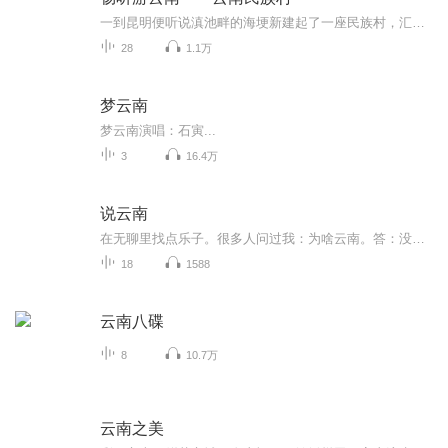
一到昆明便听说滇池畔的海埂新建起了一座民族村，汇集了云南二十六个少数民族的特色于一地。从建筑外形到室内布置，从村寨环境到民间工艺，都是少数民族生产，生活的浓缩和再现。它成了中外人士旅游的胜地，于是我们也欣然向往。
28
1.1万
梦云南
梦云南演唱：石寅...
3
16.4万
说云南
在无聊里找点乐子。很多人问过我：为啥云南。答：没有个云北呗。为啥去云南。答：不靠谱呗。跟天上一朵一朵又一朵的云1⃣️块不靠谱。老被人问一个问题：就觉得答案开始无聊无趣无声无色了。好吧，倒buru把那些听见的和看见的云南的段子，讲出来。去哪儿玩，问题比答案重要，原因比结果动听。
18
1588
云南八碟
8
10.7万
云南之美