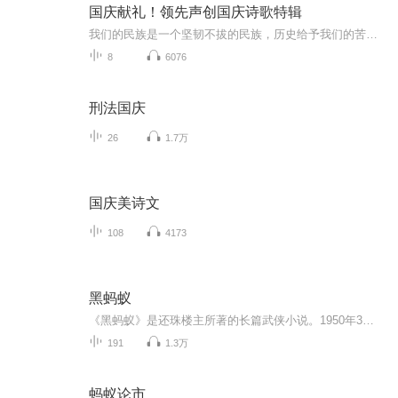
国庆献礼！领先声创国庆诗歌特辑
我们的民族是一个坚韧不拔的民族，历史给予我们的苦难都变成了闪着金光的勋章！我们的国家是一个龙腾虎跃的国家，那条巨龙正以不可阻挡之势崛起于神奇的东方！------------------------------------------------值此祖国70周年华诞之际，领先声创以诗歌向祖国献礼！用我们的声音、用我们的热血、用我们的灵魂诵读经典爱国篇章，歌颂我们的祖国！永远繁荣富强！
8
6076
刑法国庆
26
1.7万
国庆美诗文
108
4173
黑蚂蚁
《黑蚂蚁》是还珠楼主所著的长篇武侠小说。1950年3月由上海广艺书局出版一集、二集；至1950年6月出版第七集。作品共二十九回，三十二万字，文笔洒脱，气势恢宏，提倡孝友义侠，是难得的一部经典佳作。本书讲述云南腾越西南，滇缅交界，重山峻岭绵亘杂沓，...
191
1.3万
蚂蚁论市