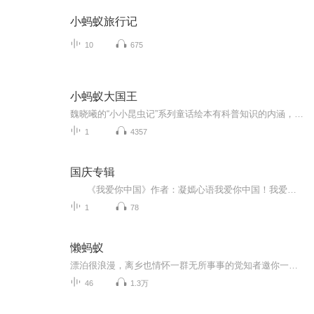
小蚂蚁旅行记
10
675
小蚂蚁大国王
魏晓曦的“小小昆虫记”系列童话绘本有科普知识的内涵，给人物和情节赋予新鲜有趣的味道；而科普绘本穿上了童话的盛装，贴合现代儿童趣味，吸引儿童求知探索。兼具实用性、教育性和趣味性，鼓励孩子们到户外去，发现大自然的野趣。此书由著名儿童文学作家金波作序，中国林科院资源昆虫研究所权威指导。
1
4357
国庆专辑
《我爱你中国》作者：凝嫣心语我爱你中国！我爱你春天蓬勃的秧苗；我爱你秋日金黄的硕果。我爱你中国！我爱你青松气质，我爱你红梅品格！我爱你家乡的甜蔗好像乳汁滋润着我的心窝。我爱你中国，我要把最美的歌儿献给你，我的母亲我的祖国。我爱你中国，我爱...
1
78
懒蚂蚁
漂泊很浪漫，离乡也情怀一群无所事事的觉知者邀你一起偶尔思辨，常常探索，总能发现
46
1.3万