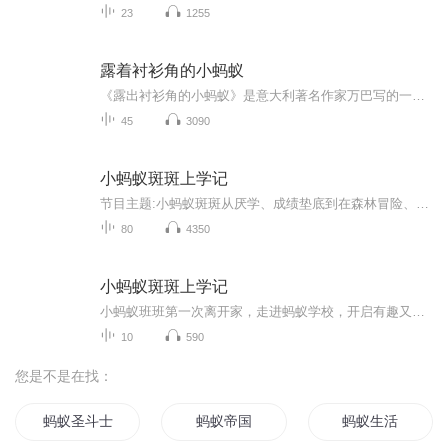
23
1255
露着衬衫角的小蚂蚁
《露出衬衫角的小蚂蚁》是意大利著名作家万巴写的一个美丽动人的童话故事，曾经被翻译成十几个国家的文字。基基诺是个小学生，他因为淘气，裤子总是开裆，屁股后总是露着衬衫角。他贪玩不爱学习，羡慕蚂蚁无忧无虑的生活，结果真的变成了一只小蚂蚁，徜徉...
45
3090
小蚂蚁斑斑上学记
节目主题:小蚂蚁斑斑从厌学、成绩垫底到在森林冒险、大树爷爷启发和亲友帮助下，逐步克服困难、找回自信，最终成长为乐于助人、善于学习的“小老师”的成长故事主播是谁:余路向阳适合谁听:所有人主播的话:我是一位宝妈，宝宝一出生就我一个人带，喜欢唱歌...
80
4350
小蚂蚁斑斑上学记
小蚂蚁班班第一次离开家，走进蚂蚁学校，开启有趣又温暖的上学之旅。它会认识新朋友、学习排队、遵守课堂规则，还会遇到害羞、想家、和小伙伴闹小矛盾等小烦恼。 在老师的引导和同伴的陪伴下，班班慢慢学会勇敢表达、友好相处、独立适应集体生活，一点点克...
10
590
您是不是在找：
蚂蚁圣斗士
蚂蚁帝国
蚂蚁生活