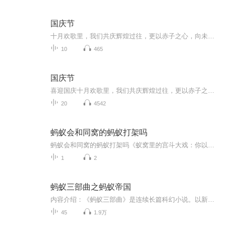
国庆节
十月欢歌里，我们共庆辉煌过往，更以赤子之心，向未来书写滚烫的誓言——这盛世，值得我们以热爱相拥。
10
465
国庆节
喜迎国庆十月欢歌里，我们共庆辉煌过往，更以赤子之心，向未来书写滚烫的誓言——这盛世，值得我们以热爱相拥。
20
4542
蚂蚁会和同窝的蚂蚁打架吗
蚂蚁会和同窝的蚂蚁打架吗《蚁窝里的宫斗大戏：你以为蚂蚁不打架？它们玩的是"甄嬛传"plus版》 （温馨提示：本文作者为中医文化爱好者，内容仅供娱乐科普，蚂蚁打架不号脉不开方，有病还请找正规大夫） 一窝蚂蚁在你眼里是不是团结友爱的"劳动模范集...
1
2
蚂蚁三部曲之蚂蚁帝国
内容介绍：《蚂蚁三部曲》是连续长篇科幻小说。以新颖奇特的题材、细腻深刻的笔触，刻画出一个真实、奥妙的昆虫世界。在蚂蚁文明与人类文明的激烈较量之下，那些攸关人类生命的颠覆性思考、探究未知领域的强烈欲望和对生态宇宙存续的深情关怀展现出来。可...
45
1.9万