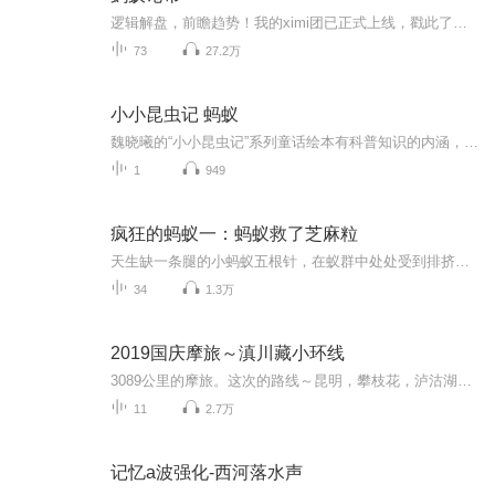
逻辑解盘，前瞻趋势！我的ximi团已正式上线，戳此了解>>
73
27.2万
小小昆虫记 蚂蚁
魏晓曦的“小小昆虫记”系列童话绘本有科普知识的内涵，给人物和情节赋予新鲜有趣的味道；而科普绘本穿上了童话的盛装，贴合现代儿童趣味，吸引儿童求知探索。兼具实用性、教育性和趣味性，鼓励孩子们到户外去，发现大自然的野趣。此书由著名儿童文学作家...
1
949
疯狂的蚂蚁一：蚂蚁救了芝麻粒
天生缺一条腿的小蚂蚁五根针，在蚁群中处处受到排挤和嘲笑。德高望重的老蚂蚁半夹子，热衷于吹牛皮，讲述自己的“英雄事迹”。师傅半夹子往事中的一粒小芝麻，竞成为徒弟五根针念念不忘的“英雄象征”。五根针在众蚂蚁眼里，傻傻又笨笨，但他从未放弃，满怀梦想与热望。五根针不甘心像别的蚂蚁那样，一生活着的意义只是不停地为蚁后“搬运”食物。小小的他有了一个大大的梦想——想要去发现关于生命的秘密！...
34
1.3万
2019国庆摩旅～滇川藏小环线
3089公里的摩旅。这次的路线～昆明，攀枝花，泸沽湖，香格里拉，乡城，理塘，芒康，德钦，丙中洛，大理，昆明。
11
2.7万
记忆a波强化-西河落水声