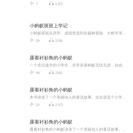
7
1.8万
小蚂蚁斑斑上学记
小蚂蚁斑斑从厌学、成绩垫底到在森林冒险、大树爷爷启发和亲友帮助下，逐步克服困难、找回自信，最终成长为乐于助人、善于学习的“小老师”的成长故事。
29
1336
露着衬衫角的小蚂蚁
一个贪玩逃学的小学生，非常羡慕蚂蚁无忧无虑，自由自在的生活，结果如愿以偿地变成了蚂蚁。他的愿望实现后，并没有就此打住，而是马不停蹄地做着要把整个蚂蚁王国，甚至整个昆虫世界都置于自己统治之下的美梦。变成蚂蚁后，他的衬衫角照旧露在外面，看上...
44
2162
露着衬衫角的小蚂蚁
本书讲述了一个美丽动人的童话故事。吉吉诺是个小学生，他因为淘气，裤子总是开裆，屁股后总是露着衬衫角。他贪玩不爱学习，羡慕蚂蚁无忧无虑的生活，结果真的变成了一只小蚂蚁，徜徉在神奇的昆虫世界里。但吉吉诺聪明勇敢，他很快熟悉并适应了自己生存的...
23
2.4万
露着衬衫角的小蚂蚁
露着衬衫角的小蚂蚁讲述了一个美丽动人的童话故事。吉吉诺是个小学生，他因为淘气，裤子总是开裆，屁股后总是露着衬衫角。他贪玩不爱学习，羡慕蚂蚁无忧无虑的生活，结果真的变成了一只小蚂蚁，徜徉在神奇的昆虫世界里。但吉吉诺聪明勇敢，他很快熟悉并适应了自己生存的复杂环境，过上了快活的日子。他起初被众蚂蚁推举为将军，后来又被拥戴为“小白旗皇帝”，登上了至高无上的宝座。 他因为有人类的大脑，到处指手画脚，以为什么都懂，什么都会，结果碰了许多钉子，吃了许多苦头。历经一番波折后吉吉诺吸取了教训，终于翻然醒悟，最后变成了一个爱学习的好孩子。作品讴歌了蚂蚁的集体主义精神及其完美无暇的组织性和纪律性，展示了它们以勤劳勇敢为特征的生活。作者把主人公惊险曲折的经历与妙趣横生的描写熔于一炉，不仅向广大青少年读者传播了昆虫知识，还运用纯熟完美的表现手法力图达到普及通俗读物和育人的目的。