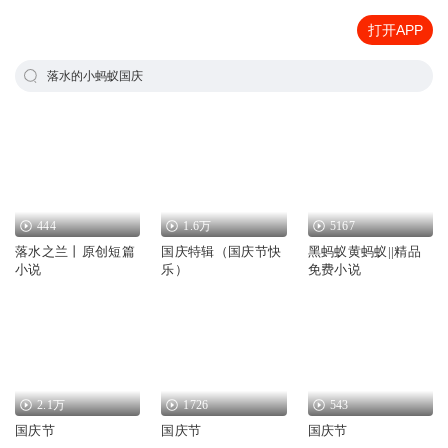
打开APP
落水的小蚂蚁国庆
444
1.6万
5167
落水之兰丨原创短篇
国庆特辑（国庆节快
黑蚂蚁黄蚂蚁||精品
小说
乐）
免费小说
2.1万
1726
543
国庆节
国庆节
国庆节