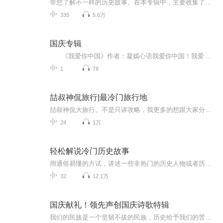
带您了解不一样的历史故事。在本专辑中，主要收集了一些比较冷门的历史小故事或者小知识，有的稍微详细一些，但也有一些略微简略（望理解、主要是资料有限）。
335
5.6万
国庆专辑
《我爱你中国》作者：凝嫣心语我爱你中国！我爱你春天蓬勃的秧苗；我爱你秋日金黄的硕果。我爱你中国！我爱你青松气质，我爱你红梅品格！我爱你家乡的甜蔗好像乳汁滋润着我的心窝。我爱你中国，我要把最美的歌儿献给你，我的母亲我的祖国。我爱你中国，我爱...
1
78
喆叔神侃旅行|最冷门旅行地
喆叔神侃大旅行。不是只讲攻略，我更多的想跟大家分享我去过的地方的感触，和我认为去到这个地方之后最值得体验的东西以及最值得玩的方面。我不喜欢大家旅行只是拍照留言。这样去过跟没去过都是一样，我更希望大家到了一个地方能体会到当地最真实的文化，让旅行油更大的意义。另外收费专辑《丝路奇宝|深度探秘》已经上线，走过千山万水也要重拾丝绸之路上的站站风景。喜欢旅游的朋友们不要错过。欢迎大家购买收听。
24
1万
轻松解说冷门历史故事
用通俗易懂的方试，讲述一些非热门的历史人物或者历史故事~同时融入一些耳熟能详的“名场面”，让枯燥的历史故事变得更加有趣~野生文史爱好者，从小喜读线装书，专研古代史，尤喜先秦历史，喜欢旅游、逛图书馆、博物馆。节目不定期更新！如果您喜欢这个节...
32
12.1万
国庆献礼！领先声创国庆诗歌特辑
我们的民族是一个坚韧不拔的民族，历史给予我们的苦难都变成了闪着金光的勋章！我们的国家是一个龙腾虎跃的国家，那条巨龙正以不可阻挡之势崛起于神奇的东方！------------------------------------------------值此祖国70周年华诞之际，领先声创以诗歌向祖国献礼！用我们的声音、用我们的热血、用我们的灵魂诵读经典爱国篇章，歌颂我们的祖国！永远繁荣富强！