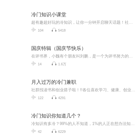
冷门知识小课堂
超有趣超好玩的冷知识，让你一分钟开启聊天话题！社恐人的福利！~~~好听 好玩 好记住 ，有趣 有料 有想法！~~~我是主播梅梅，每周更新3—4期，我在这里等你。
104
5418
国庆特辑（国庆节快乐）
在评书界，小魏有个朋友叫刘鹏，是一个为评书努力的小伙子。在2021年国庆期间，他想弄个特辑，便烦劳我给他录个爱国题材的评书小段儿。这种事情，不是特殊情况，小魏一般不会拒绝，也就给其录了一个《鲁迅踢鬼》，等他传完，我再传到我的专辑里。另外，小...
14
1.6万
月入过万的冷门兼职
社群找读书和创业搭子啦！!!各位喜欢学习、健康、创业的伙伴：大家好！我组建了一个读书创业杜群，如果你喜欢读书或者想拥有一个事业机会的话，可以加微mx04188，我邀请你进读书群。为什么要做读书会？1.一个人读书，很多人很难坚持下去，但一群人，能相互...
122
4291
冷门知识你知道几个？
冷知识有多冷？99%的人不知道，1%的人正在想办法知道。每天一分钟，汉堡妈妈陪你唠唠那些有营养的冷知识，换个角度看世界...
42
6229