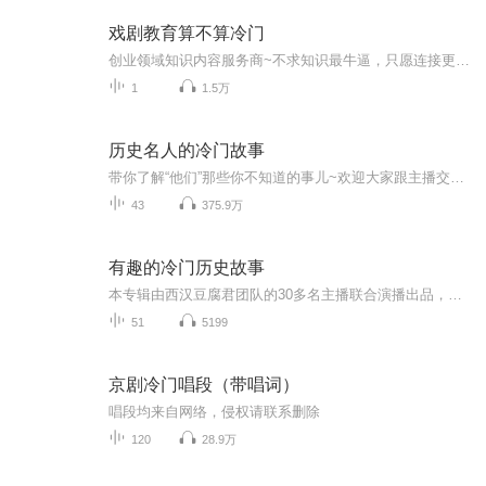
戏剧教育算不算冷门
创业领域知识内容服务商~不求知识最牛逼，只愿连接更鲜活！学霸晓一哥，交流学习：mo31678...
1
1.5万
历史名人的冷门故事
带你了解“他们”那些你不知道的事儿~欢迎大家跟主播交流！
43
375.9万
有趣的冷门历史故事
本专辑由西汉豆腐君团队的30多名主播联合演播出品，演播内容收集了一些比较冷门的历史小故事集合，希望大家多多喜欢 ！！！（主播名会附在每篇故事的标题后方，喜欢的请多多关注哟） 订阅 ，关注 ，评论走起 ！！！
51
5199
京剧冷门唱段（带唱词）
唱段均来自网络，侵权请联系删除
120
28.9万