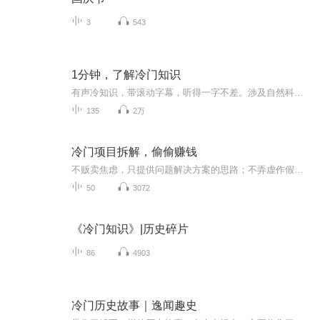
3
543
1分钟，了解冷门知识
有声冷知识，带滚动字幕，听得一字不差。涉及自然科学、人文历史、古今中外等诸多方面，从天马行空的疑问到值得讨论的学问应有尽有。这些知识看似有些稀奇古怪，而一旦走近，你会有曲径通幽、豁然开朗之感，不觉进入一个异彩纷呈的别样世界，备感新鲜好玩，既增长见识，又开阔视野，兼具益智、解颐之功效。
135
2万
冷门项目拆解，偷偷赚钱
不贩卖焦虑，只提供问题解决方案的思路；不弄虚作假，争做全网敢说真话知识博主；只拆解项目，从理论到落地执行全面解析；手把手教学，从零到一项目老鸟全程陪跑；若领取资料，欢迎关注同名公众号刘万三；我是刘万三，全网拒绝割韭菜的知识博主。
50
3072
《冷门知识》|历史碎片
86
4903
冷门历史故事｜逸闻趣史