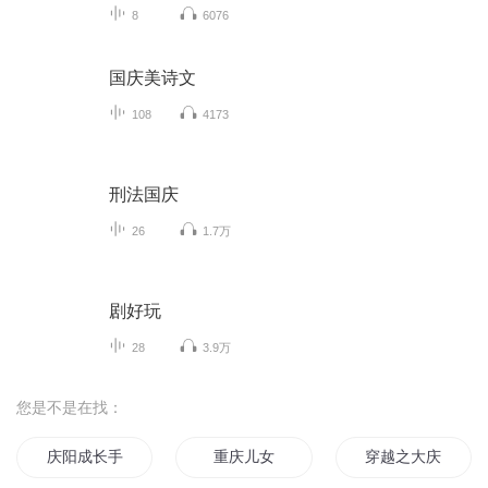
8
6076
国庆美诗文
108
4173
刑法国庆
26
1.7万
剧好玩
28
3.9万
您是不是在找：
庆阳成长手札
重庆儿女
穿越之大庆帝国