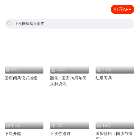
打开APP
下次国庆阅兵那年
1708
5339
2.3万
国庆阅兵仪式感悟
翻录 | 国庆70周年阅
红场阅兵
兵解说词
1.5万
222
1.6万
下次开船
下次你路过
国庆特辑（国庆节快