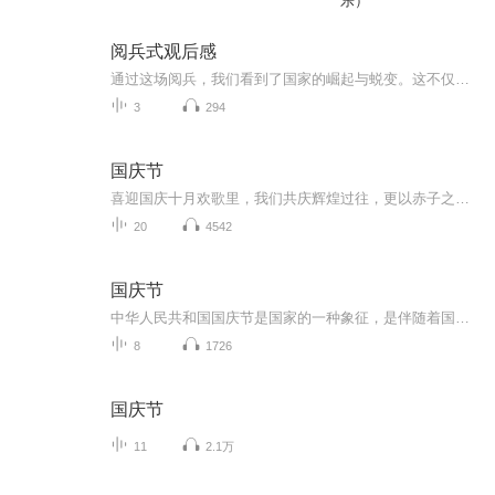
乐）
阅兵式观后感
通过这场阅兵，我们看到了国家的崛起与蜕变。这不仅是军事力量的进步，更是整个民族精神的升华。它让我们明白，只有不断奋进，才能在历史的长河中屹立不倒。身为新时代的一员，我们肩负着传承与发展的使命，要将阅兵带来的震撼转化为前行的动力，在各自的...
3
294
国庆节
喜迎国庆十月欢歌里，我们共庆辉煌过往，更以赤子之心，向未来书写滚烫的誓言——这盛世，值得我们以热爱相拥。
20
4542
国庆节
中华人民共和国国庆节是国家的一种象征，是伴随着国家的出现而出现的。让我们用诗歌朗诵歌颂祖国的繁荣富强，国泰民安。
8
1726
国庆节
11
2.1万