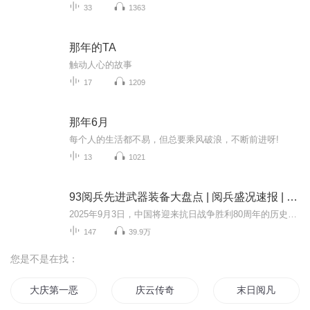
33
1363
那年的TA
触动人心的故事
17
1209
那年6月
每个人的生活都不易，但总要乘风破浪，不断前进呀!
13
1021
93阅兵先进武器装备大盘点 | 阅兵盛况速报 | 纪念抗日战争胜利80周年大阅兵
2025年9月3日，中国将迎来抗日战争胜利80周年的历史性时刻。这一天，首都北京将成为世界瞩目的焦点——一场承载历史荣光与新时代强军使命的盛大阅兵式即将拉开帷幕。这场阅兵不仅是中华民族浴血奋战精神的世纪回响，更是中国和平崛起道路上的恢宏宣言。本...
147
39.9万
您是不是在找：
大庆第一恶
庆云传奇
末日阅凡