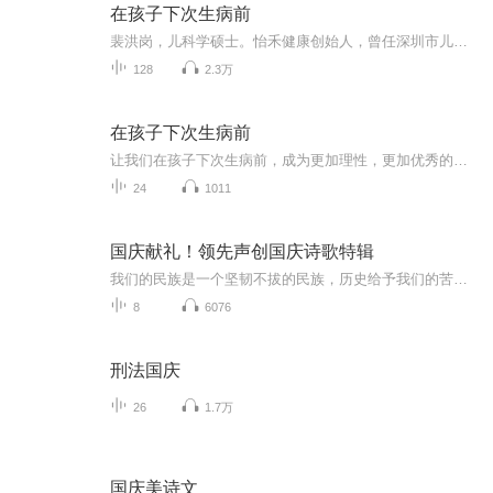
在孩子下次生病前
裴洪岗，儿科学硕士。怡禾健康创始人，曾任深圳市儿童医院小儿外科医生，从事儿科临床工作15年，在工作之余以自己的专业知识撰写了大量的科学育儿文章，因为有理有据，得到了广泛传播，改变了很多人的育儿观念。
128
2.3万
在孩子下次生病前
让我们在孩子下次生病前，成为更加理性，更加优秀的父母
24
1011
国庆献礼！领先声创国庆诗歌特辑
我们的民族是一个坚韧不拔的民族，历史给予我们的苦难都变成了闪着金光的勋章！我们的国家是一个龙腾虎跃的国家，那条巨龙正以不可阻挡之势崛起于神奇的东方！------------------------------------------------值此祖国70周年华诞之际，领先声创以诗歌向祖国献礼！用我们的声音、用我们的热血、用我们的灵魂诵读经典爱国篇章，歌颂我们的祖国！永远繁荣富强！
8
6076
刑法国庆
26
1.7万
国庆美诗文