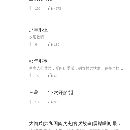
108
4173
那年那兔
欢迎收听….
6
193
那年那事
男主人公艾民，受组织委派，到农村去扶贫。在整个扶贫过程中，克服了种种困难，使神隐村脱贫。最后获得了爱人的理解，故事曲折、动人、励志。
13
84
三暑——“下次开船”港
10
335
大阅兵|共和国阅兵史|官兵故事|震撼瞬间|最新装备