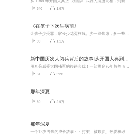
从 1949 年开国大典上 “万国牌” 武器的蹒跚亮相，到新时代朱日和沙场阅兵的铁甲洪流，新中国历次阅兵不仅是国家实力的硬核展示，更是一部镌刻着热血与信仰的奋斗史诗。这里有鲜为人知的决策细节：1949 年毛泽东主席亲自审定受阅方案，深夜修改游行标语；...
340
1.6万
《在孩子下次生病前》
让孩子少受罪，家长少花冤枉钱。少一些焦虑，多一些理智。裴洪岗医生写的关于儿童疾病方面的书，抚养孩子是一个技术活，单单靠热情和爱心是远远不够的，需要充分的知识和正确的观念，这本书的内容可以让我们这些做父母的，少一些焦虑，多一些理智。即使一个专业的儿科医生，面对自己孩子生病的时候，也会遇到各种阻力和误解，更何况我们普通人。读这本书，其实主要是自己学习，即使没有能力或者不得已，不能按照正确的方法去做，起码我们知道了什么是正确的方法。
33
1.1万
新中国历次大阅兵背后的故事|从开国大典到九三阅兵
用耳朵感受大国强军的铿锵步伐！一部贯穿76年辉煌历程的声像史诗，一次震撼心灵的强国强军记忆回眸！本专辑将带您穿越时空，回顾从1949年开国大典到2025年抗战胜利80周年历次盛大阅兵。见证人民军队从“万国牌”装备到全部国产化、从骡马化到信息化智能化...
61
3991
那年深夏
60
2.9万
那年深夏
一个12岁男孩的成长故事～～打架、被欺负、热爱棒球，需要父亲般的朋友…