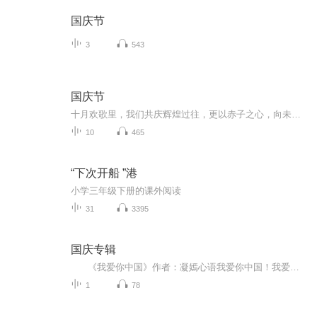
国庆节
3
543
国庆节
十月欢歌里，我们共庆辉煌过往，更以赤子之心，向未来书写滚烫的誓言——这盛世，值得我们以热爱相拥。
10
465
“下次开船 ”港
小学三年级下册的课外阅读
31
3395
国庆专辑
《我爱你中国》作者：凝嫣心语我爱你中国！我爱你春天蓬勃的秧苗；我爱你秋日金黄的硕果。我爱你中国！我爱你青松气质，我爱你红梅品格！我爱你家乡的甜蔗好像乳汁滋润着我的心窝。我爱你中国，我要把最美的歌儿献给你，我的母亲我的祖国。我爱你中国，我爱...
1
78