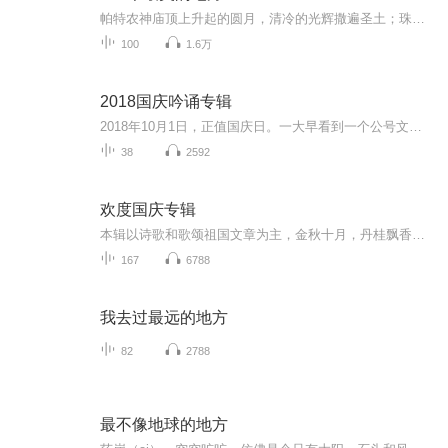
帕特农神庙顶上升起的圆月，清冷的光辉撒遍圣土；珠峰之巅，圣洁的雪山女神遗世而独立；北极冰山在水面上泛起幽蓝的光彩；加勒比海滩，远远的阳光和微微的涛声，忽然都近在咫尺。一颗不断感悟的心灵看到世界的美
100
1.6万
2018国庆吟诵专辑
2018年10月1日，正值国庆日。一大早看到一个公号文章，正是文天祥的《己卯十月一日至燕越五日罹狴犴有感而赋》。当然，彼十一非当今的十一。不过数字的巧合还是让人感触，今天拿来读一读，体味一番历史英杰的民族情怀，恰也当时。 根据诗题来看，这组诗是写于十月一日至十月五日之间，是文天祥被俘之后所作，这些诗作不仅有凛凛正气，更也能看的到他百端交集的复杂情感。另一首于右任先生的《望大陆》，微信公号有称《望乡》，一句“山之上国之殇”荡气回肠，一并兴起拿来读了一读。仓促间多有瑕疵...
38
2592
欢度国庆专辑
本辑以诗歌和歌颂祖国文章为主，金秋十月，丹桂飘香，在这个充满丰收喜悦的季节里，我们满怀激动和自豪，迎来了中华人民共和国76周年华诞。这不仅是一个庄重的纪念日，更是全体中华儿女共同欢庆的盛大的节日，承载着深厚的民族情感和历史意义.
167
6788
我去过最远的地方
82
2788
最不像地球的地方