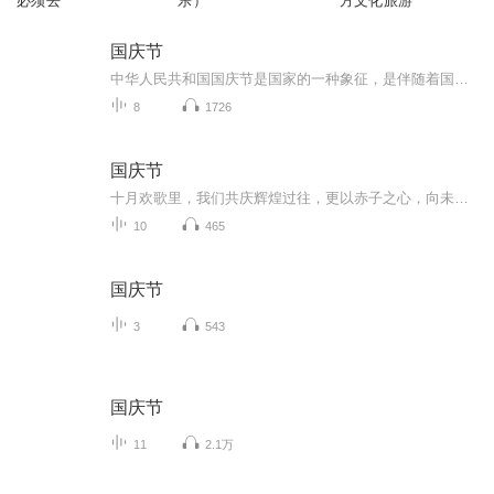
必须去
乐）
方文化旅游
国庆节
中华人民共和国国庆节是国家的一种象征，是伴随着国家的出现而出现的。让我们用诗歌朗诵歌颂祖国的繁荣富强，国泰民安。
8
1726
国庆节
十月欢歌里，我们共庆辉煌过往，更以赤子之心，向未来书写滚烫的誓言——这盛世，值得我们以热爱相拥。
10
465
国庆节
3
543
国庆节
11
2.1万