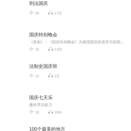
刑法国庆
26
1.7万
国庆特别晚会
《原创》：《国庆特别晚会》为展现国庆的喜庆与祖国的深情我将以具体的场景切入从清晨升旗的庄严到街头巷尾的欢庆到历史与当下的交融，用优美的笔触传递对祖国的热爱与自豪！用诗歌和情感美文形式，歌颂祖国的繁荣富强，祝人民幸福安康！
12
2.9万
法制史国庆班
12
1万
国庆七天乐
魔性早功练习
10
1518
100个最美的地方