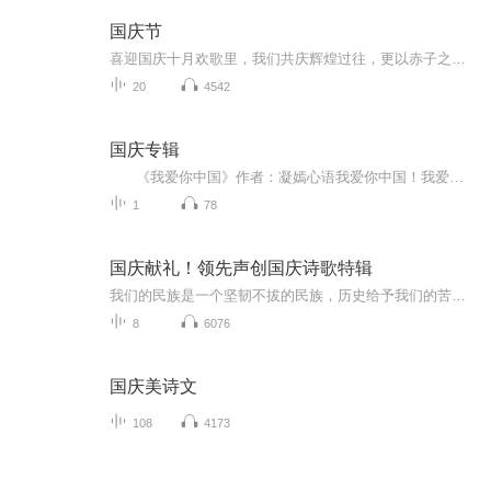
国庆节
喜迎国庆十月欢歌里，我们共庆辉煌过往，更以赤子之心，向未来书写滚烫的誓言——这盛世，值得我们以热爱相拥。
20
4542
国庆专辑
《我爱你中国》作者：凝嫣心语我爱你中国！我爱你春天蓬勃的秧苗；我爱你秋日金黄的硕果。我爱你中国！我爱你青松气质，我爱你红梅品格！我爱你家乡的甜蔗好像乳汁滋润着我的心窝。我爱你中国，我要把最美的歌儿献给你，我的母亲我的祖国。我爱你中国，我爱...
1
78
国庆献礼！领先声创国庆诗歌特辑
我们的民族是一个坚韧不拔的民族，历史给予我们的苦难都变成了闪着金光的勋章！我们的国家是一个龙腾虎跃的国家，那条巨龙正以不可阻挡之势崛起于神奇的东方！------------------------------------------------值此祖国70周年华诞之际，领先声创以诗歌向祖国献礼！用我们的声音、用我们的热血、用我们的灵魂诵读经典爱国篇章，歌颂我们的祖国！永远繁荣富强！
8
6076
国庆美诗文
108
4173