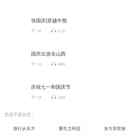
张国庆|穿越牛熊
91
4.2万
国庆出游去山西
10
5805
庆祝七一和国庆节
24
1818
您是不是在找：
旅行从东方开始
重生之闲适人生
东方异世旅