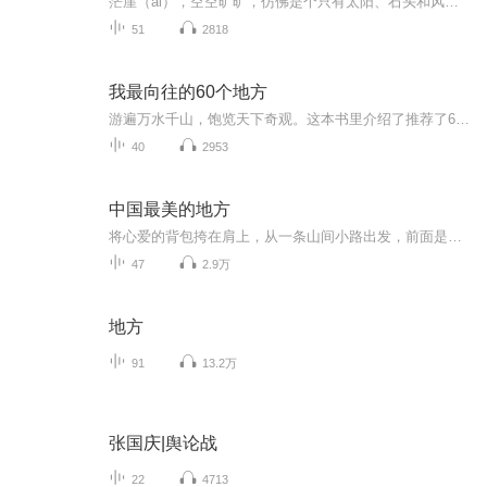
茫崖（ai），空空旷旷，仿佛是个只有太阳、石头和风的地方！杳无人烟的样子和我们看到过的月球照片一样，沉寂、苍凉、荒芜、广漠、寒冷、孤绝！ 茫崖的风以各种姿态肆虐地狂呼乱舞，最大的风能把孩子刮丢，能把汽车的表面砸的坑坑洼洼，能把太阳都遮住了...
51
2818
我最向往的60个地方
游遍万水千山，饱览天下奇观。这本书里介绍了推荐了60个地方，有自然景观还有人文景观以及大学。
40
2953
中国最美的地方
将心爱的背包挎在肩上，从一条山间小路出发，前面是崎岖的山路和潺潺的溪水，空气中蔓延着诱人的芳香和幸福的寂寞。启步的那一刻，你会意识到——世界上最浪漫的是融情山水，最诱惑的则是不期而遇。那么，如果你没有时间，就来这里吧，麦子用声音带你一起...
47
2.9万
地方
91
13.2万
张国庆|舆论战
22
4713