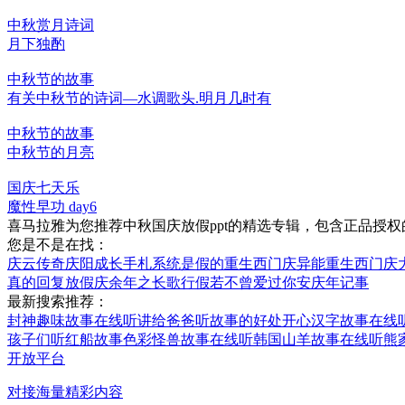
中秋赏月诗词
月下独酌
中秋节的故事
有关中秋节的诗词―水调歌头.明月几时有
中秋节的故事
中秋节的月亮
国庆七天乐
魔性早功 day6
喜马拉雅为您推荐中秋国庆放假ppt的精选专辑，包含正品授
您是不是在找：
庆云传奇
庆阳成长手札
系统是假的
重生西门庆
异能重生西门庆
真的
回复放假
庆余年之长歌行
假若不曾爱过你
安庆年记事
最新搜索推荐：
封神趣味故事在线听
讲给爸爸听故事的好处
开心汉字故事在线
孩子们听红船故事
色彩怪兽故事在线听
韩国山羊故事在线听
熊
开放平台
对接海量精彩内容