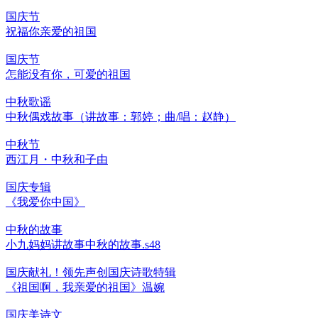
国庆节
祝福你亲爱的祖国
国庆节
怎能没有你，可爱的祖国
中秋歌谣
中秋偶戏故事（讲故事：郭婷；曲/唱：赵静）
中秋节
西江月・中秋和子由
国庆专辑
《我爱你中国》
中秋的故事
小九妈妈讲故事中秋的故事.s48
国庆献礼！领先声创国庆诗歌特辑
《祖国啊，我亲爱的祖国》温婉
国庆美诗文