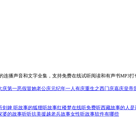
权的连播声音和文字全集，支持免费在线试听阅读和有声书MP3打
大庆第一恶
假冒她老公
庆元纪年
一人有庆
重生之西门庆
嘉庆皇帝
听
剑婢 听故事的狐狸
听故事红楼梦在线听免费
听西藏故事的人是
家婆的故事听
听抗美援越老兵故事
女性听故事软件有哪些