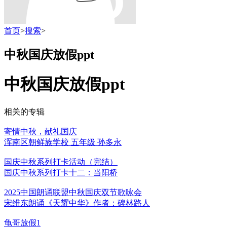
首页
>
搜索
>
中秋国庆放假ppt
中秋国庆放假ppt
相关的专辑
寄情中秋，献礼国庆
浑南区朝鲜族学校 五年级 孙多永
国庆中秋系列打卡活动（完结）
国庆中秋系列打卡十二：当阳桥
2025中国朗诵联盟中秋国庆双节歌咏会
宋维东朗诵《天耀中华》作者：碑林路人
龟哥放假1