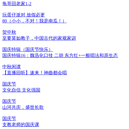
龟哥回老家1-2
玩蛋仔派对 放假必更
80（小小，不对！我是南瓜！）
贺中秋
至要莫如教子，中国古代的家规家训
国庆特辑（国庆节快乐）
国庆特辑16：魏迅化口技 二胡 东方红+一般唱法和原生态
中秋闲谭
【直播回听】速来！神曲都会唱
国庆节
文化自信 文化强国
国庆节
山河共庆，盛世长歌
国庆节
支教老师的国庆课