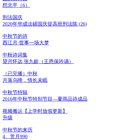
想北平（6）
刑法国庆
2020年华成法硕国庆提高班刑法陈 (26)
中秋节的诗
西江月·世事一场大梦
中秋诗词集
望月怀远 张九龄（王恩保吟诵）
（已完播）中秋
月落乌啼，情长未眠
中秋节特辑
2016年中秋节特别节目—夏雨品诗成品
视频搬运【上学时放假更新】
升级
中秋节的来历
4、赏月990