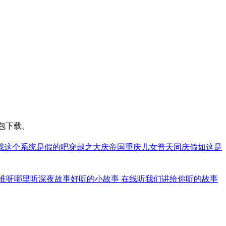
包下载。
我这个系统是假的吧
穿越之大庆帝国
重庆儿女
普天同庆
假如这是
谁呀
哪里听深夜故事好听的
小故事 在线听
我们讲给你听的故事