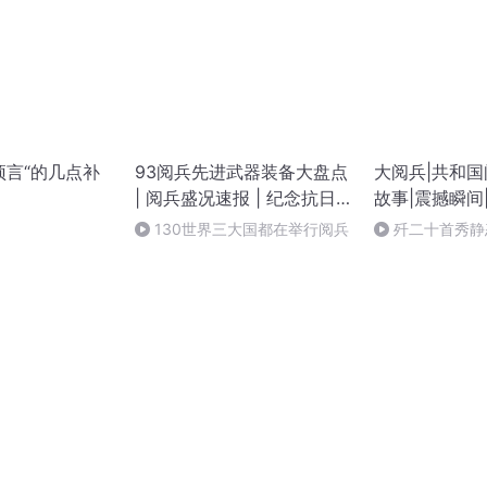
预言“的几点补
93阅兵先进武器装备大盘点
大阅兵|共和国
| 阅兵盛况速报 | 纪念抗日
故事|震撼瞬间
战争胜利80周年大阅兵
130世界三大国都在举行阅兵
歼二十首秀静
秘！