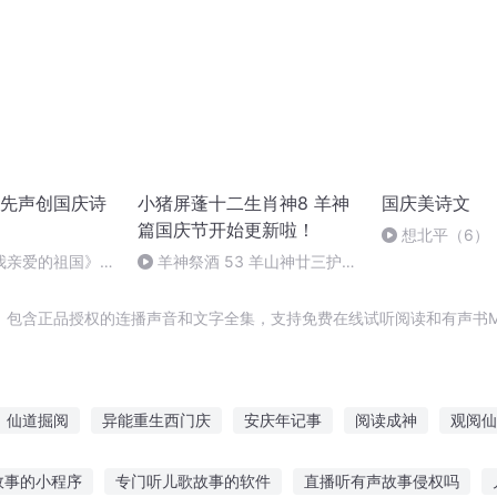
先声创国庆诗
小猪屏蓬十二生肖神8 羊神
国庆美诗文
篇国庆节开始更新啦！
想北平（6）
我亲爱的祖国》温
羊神祭酒 53 羊山神廿三护祭
坛 敬天地白泽做祭酒（4）
，包含正品授权的连播声音和文字全集，支持免费在线试听阅读和有声书M
仙道掘阅
异能重生西门庆
安庆年记事
阅读成神
观阅仙
一人有庆
末日阅凡
嘉庆皇帝
重庆儿女
庆阳成长手札
故事的小程序
专门听儿歌故事的软件
直播听有声故事侵权吗