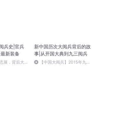
阅兵史|官兵
新中国历次大阅兵背后的故
|最新装备
事|从开国大典到九三阅兵
态展，背后大揭
【中国大阅兵】2015年九三
大阅兵装备方队中，哪些新型武
器装备是首次亮相？③