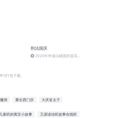
刑法国庆
2020年华成法硕国庆提高班
刑法陈 (26)
P3打包下载。
魔情
重生西门庆
大庆皇太子
千帆阅尽
庆云传奇
翻阅往事
儿童听的寓言小故事
王源读信听故事在线听