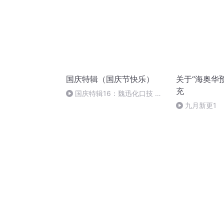
国庆特辑（国庆节快乐）
关于“海奥华
充
国庆特辑16：魏迅化口技 二
胡 东方红+一般唱法和原生态
九月新更1