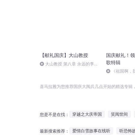
【献礼国庆】大山教授
国庆献礼！领
歌特辑
大山教授 第八章 永远的李保
国
《祖国啊，
婉
喜马拉雅为您推荐国庆大阅兵几点开始的精选专辑
穿越之大庆帝国
笑阅世间
您是不是在找：
大庆第一恶
庆余年之长歌行
爱情白雪故事在线听
听恐怖
最新搜索推荐：