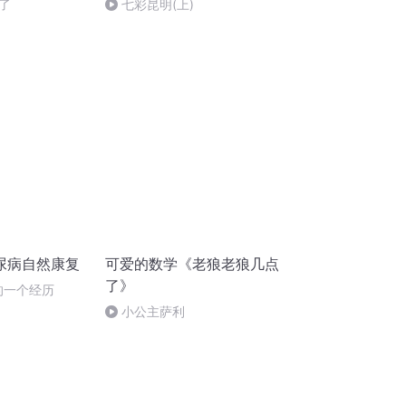
了
七彩昆明(上)
尿病自然康复
可爱的数学《老狼老狼几点
了》
的一个经历
小公主萨利