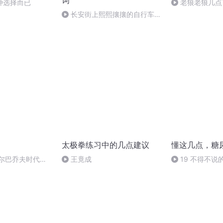
词
种选择而已
老狼老狼几点
长安街上熙熙攘攘的自行车流
（8）
太极拳练习中的几点建议
懂这几点，糖
戈尔巴乔夫时代
王竟成
19 不得不说