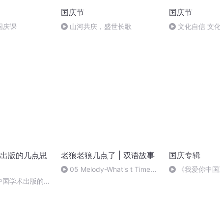
国庆节
国庆节
国庆课
山河共庆，盛世长歌
文化自信 文
出版的几点思
老狼老狼几点了 | 双语故事
国庆专辑
05 Melody-What's t Time
《我爱你中国
Mr. Wolf
中国学术出版的几