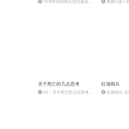
70周年国庆阅兵仪式观后感
离婚只是一
作者：卞雨祺 朗读者：卞雨祺
关于死亡的几点思考
红场阅兵
03：关于死亡的几点思考
红场阅兵·
（三）
（上）