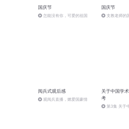
国庆节
国庆节
怎能没有你，可爱的祖国
支教老师的
阅兵式观后感
关于中国学术
考
观阅兵直播，燃爱国豪情
第3集 关于
点思考（三）