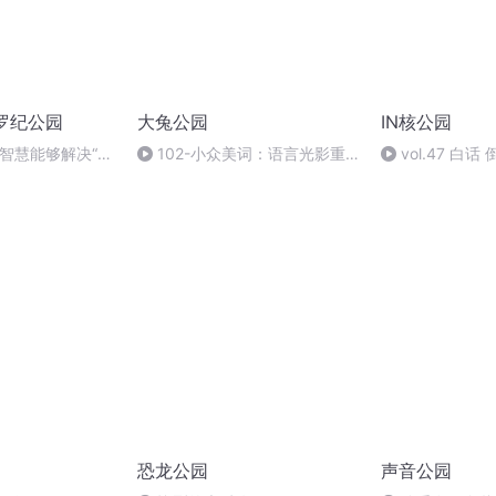
罗纪公园
大兔公园
IN核公园
的智慧能够解决“眼
102-小众美词：语言光影重
vol.47 白
叠处，恰是人类共感时
注意次数！【直
恐龙公园
声音公园