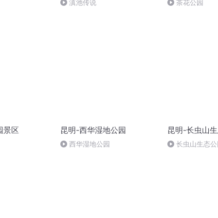
滇池传说
茶花公园
园景区
昆明-西华湿地公园
昆明-长虫山
西华湿地公园
长虫山生态公