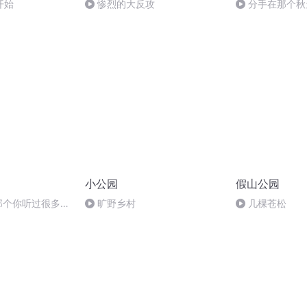
开始
惨烈的大反攻
分手在那个秋
小公园
假山公园
：那个你听过很多
旷野乡村
几棵苍松
真了解过的城市