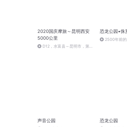
2020国庆摩旅～昆明西安
恐龙公园•侏
5000公里
2500年前
前的问题”
D12，水富县～昆明市，第一
次长途高速，舒服
声音公园
恐龙公园