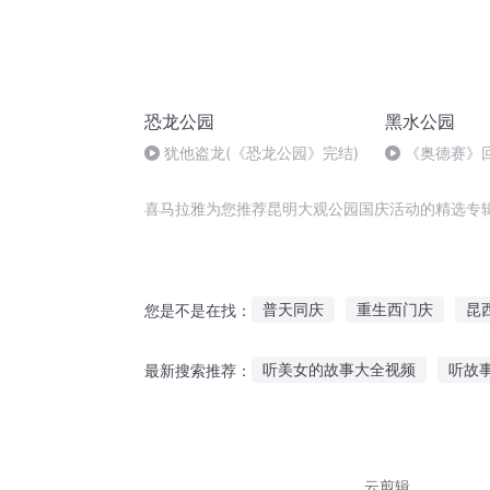
恐龙公园
黑水公园
犹他盗龙(《恐龙公园》完结)
《奥德赛》
一切发生过
喜马拉雅为您推荐昆明大观公园国庆活动的精选专
普天同庆
重生西门庆
昆
您是不是在找：
小庭院大观园
庆元纪年
听美女的故事大全视频
听故
最新搜索推荐：
太一观观主
云水观传奇
听故事要加钱的软件
听不腻
老人听的杨家将故事视频
听
云剪辑