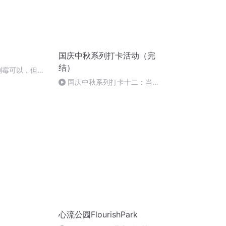
国庆中秋系列打卡活动（完
结）
话 倒霉可以，但请
播回放】
国庆中秋系列打卡十二：当阳
桥
心流公园FlourishPark