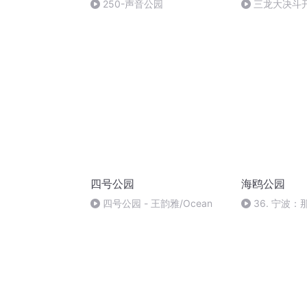
250-声音公园
三龙大决斗
四号公园
海鸥公园
四号公园 - 王韵雅/Ocean
36. 宁波
次，却从没认